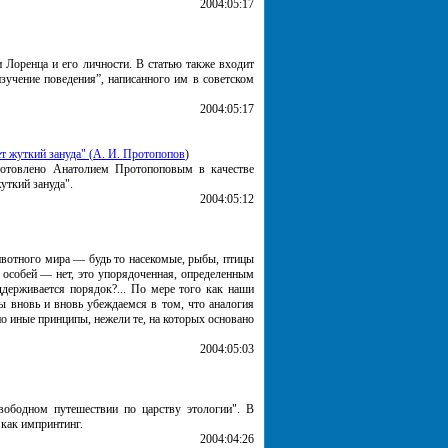
2004:05:17
 Лоренца и его личности. В статью также входит
зучение поведения”, написанного им в советском
2004:05:17
т жуткий зануда" (
А. И. Протопопов
)
готовлено Анатолием Протопоповым в качестве
уткий зануда".
2004:05:12
ивотного мира — будь то насекомые, рыбы, птицы
е особей — нет, это упорядоченная, определенным
ддерживается порядок?... По мере того как наши
ы вновь и вновь убеждаемся в том, что аналогия
о иные принципы, нежели те, на которых основано
2004:05:03
вободном путешествии по царству этологии". В
 как импринтинг.
2004:04:26