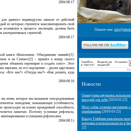
2004:08:17
 для данного индивидуума зависит от действий
ждый из которых стремится максимизировать свой
жды возникнув в процессе эволюции, должна быть
Пишите нам:
info@etholo
м альтернативных стратегий.
2004:08:17
ой книги «Консилиенс: Объединение знаний»[1].
еном и на Сомме»[2] – пришёл к концу своего
 время объявить перемирие и создать союз». Этот
ыми науками, по его ощущению – двумя царствами
росы: «Кто мы?» «Откуда мы?» «Как решить, куда
2004:08:16
Новости
Орангутаны научились использов
о яв-ление, которое мы называем опосредованным
выгодой для себя
[2019-03-22]
элементов поведения, повышающих устойчивость,
Мозг собак отличил настоящие с
но происходит на основе врожденной способности
тарабарщины
[2019-03-22]
репляется памятью. Поэтому условные рефлексы,
ют имитационными условными рефлексами.
Какаду Гоффина выклевали пало
2004:08:13
картонки и использовали их в бы
22]