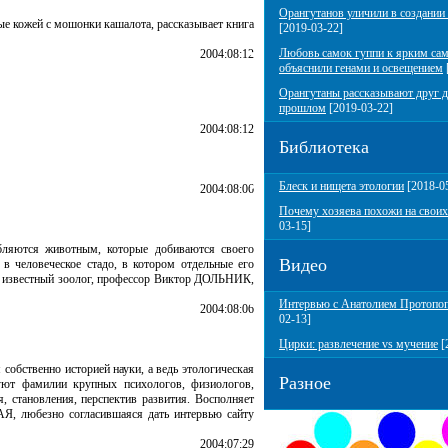
Орангутанов уличили в создании
ые кожей с мошонки кашалота, рассказывает книга
[2019-03-22]
Любовь самок гуппи к ярким са
2004:08:12
объяснили генами и освещением
Орангутаны рассказывают друг д
прошлом
[2019-03-22]
2004:08:12
Библиотека
Блеск и нищета этологии
[2018-0
2004:08:06
Почему хозяева похожи на своих
03-15]
бляются животным, которые добиваются своего
Видео
в человеческое стадо, в котором отдельные его
ен известный зоолог, профессор Виктор ДОЛЬНИК,
Интервью с Анатолием Протопо
2004:08:06
02-13]
Цирки: развлечение vs мучение
[
собственно историей науки, а ведь этологическая
Разное
ют фамилии крупных психологов, физиологов,
, становления, перспектив развития. Восполняет
 любезно согласившаяся дать интервью сайту
2004:07:29