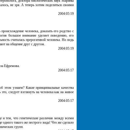
антрополога, доктора биологических наук Марины
лось, не зря. А теперь хотим поделиться своими
2004:05:19
 происхождение человека, доказать его родство с
огия большое внимание уделяет поведению, его
ность считалась прерогативой человека. Но ведь
вают на общение друг с другом.
2004:05:19
лла Ефремова.
2004:05:17
 об этом узнаем? Какие принципиальные качества
это, следует взглянуть на человека как на живое
2004:05:17
 и тем, что генетические различия между всеми
 одного такого же пестрого вида! Что же сделало
нических групп.