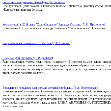
Билл Гейтс как доминантный бабуин (
А. Костылев
)
Чем принцесса Диана похожа на шимпанзе и зачем Аристотелю Онассису стулья, обит
«Естественная история богатых».
Комментарий к 26-й главе "Социобиологии" Эдварда Уилсона. (
А. И. Протопопов
)
Примечание А. Протопопова к переводу 26-й главы "Социобиологии" Э. Уилсона.
Социобиология: новый синтез (26 глава) (
Э.О. Уилсон
)
Чему нас учат обезьяны? (
В.Р. Дольник
)
Ради достижения успеха люди порой «звереют». В прямом смысле слова уподо
исключительно за счет повадок. Эволюция удивительным образом привнесла их и 
представители охотно реализуют всю свою животную дурь. Ее надо изживать, увер
чтобы больше походить на людей.
Врожденное поведение дает больше степеней свободы… (
Е.А. Гороховская
)
В отечественной этологической науке не так уж много исследователей, занимающихся 
школа богата громкими именами и наряду с Лоренцем и Тинбергеном фигуриру
зоологов. Понять сущность науки невозможно без знания истории ее возникновения
этот пробел кандидат биологических наук ЕЛЕНА АНАТОЛЬЕВНА ГОРОХОВСКАЯ,
www.ethology.ru.