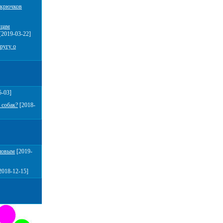
 крючков
мцам
[2019-03-22]
ругу о
5-03]
 собак?
[2018-
повым
[2019-
2018-12-15]