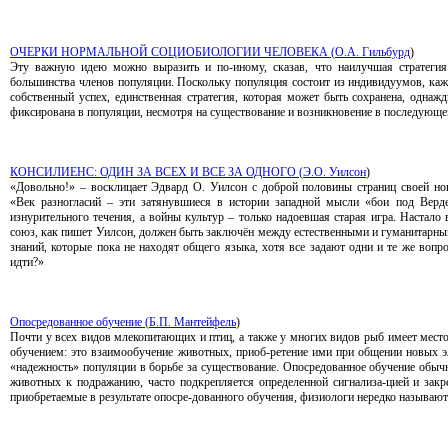
ОЧЕРКИ НОРМАЛЬНОЙ СОЦИОБИОЛОГИИ ЧЕЛОВЕКА (
О.А. Гильбурд
)
Эту важную идею можно выразить и по-иному, сказав, что наилучшая стратегия
большинства членов популяции. Поскольку популяция состоит из индивидуумов, ка
собственный успех, единственная стратегия, которая может быть сохранена, одна
фиксирована в популяции, несмотря на существование и возникновение в последующе
КОНСИЛИЕНС: ОДИН ЗА ВСЕХ И ВСЕ ЗА ОДНОГО (
Э.О. Уилсон
)
«Довольно!» – восклицает Эдвард О. Уилсон с доброй половины страниц своей нов
«Век разногласий – эти затянувшиеся в истории западной мысли «бои под Верд
изнурительного течения, а войны культур – только надоевшая старая игра. Настало
союз, как пишет Уилсон, должен быть заключён между естественными и гуманитарн
знаний, которые пока не находят общего языка, хотя все задают одни и те же воп
идти?»
Опосредованное обучение (
Б.П. Мантейфель
)
Почти у всех видов млекопитающих и птиц, а также у многих видов рыб имеет мест
обучением: это взаимообучение животных, приоб-ретение ими при общении новых 
«надежность» популяции в борьбе за существование. Опосредованное обучение обыч
животных к подражанию, часто подкрепляется определенной сигнализа-цией и зак
приобретаемые в результате опосре-дованного обучения, физиологи нередко называ