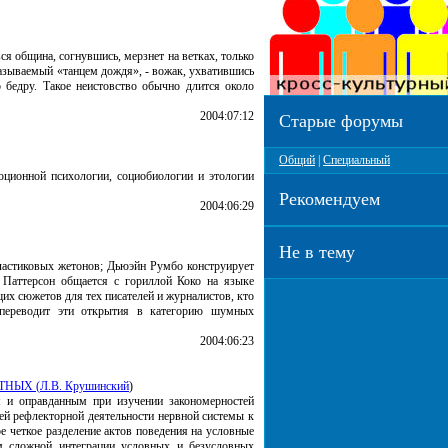
ся община, согнувшись, мерзнет на ветках, только
называемый «танцем дождя», - вожак, ухватившись
о бедру. Такое неистовство обычно длится около
2004:07:12
Старые форумы
Общий
|
Специальный
ционной психологии, социобиологии и этологии
Рекомендуем
2004:06:29
Не в тему
ластиковых жетонов; Дьюэйн Румбо конструирует
 Паттерсон общается с гориллой Коко на языке
их сюжетов для тех писателей и журналистов, кто
 переводит эти открытия в категорию шумных
2004:06:23
ТНЫХ (
Л.В. Крушинский
)
 и оправданным при изучении закономерностей
ей рефлекторной деятельности нервной системы к
 четкое разделение актов поведения на условные
м сложной интеграции условных и безусловных