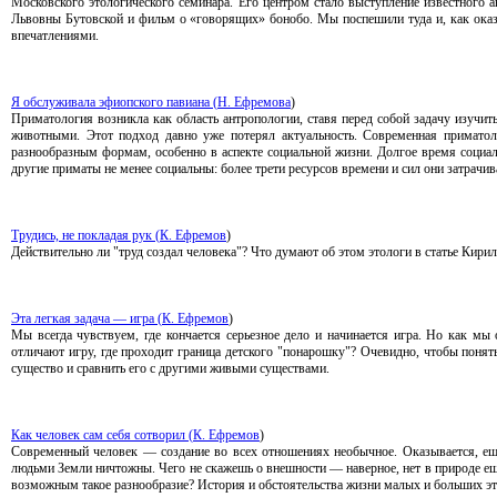
Московского этологического семинара. Его центром стало выступление известного 
Львовны Бутовской и фильм о «говорящих» бонобо. Мы поспешили туда и, как оказа
впечатлениями.
Я обслуживала эфиопского павиана (
Н. Ефремова
)
Приматология возникла как область антропологии, ставя перед собой задачу изучить
животными. Этот подход давно уже потерял актуальность. Современная приматол
разнообразным формам, особенно в аспекте социальной жизни. Долгое время социаль
другие приматы не менее социальны: более трети ресурсов времени и сил они затрачи
Трудись, не покладая рук (
К. Ефремов
)
Действительно ли "труд создал человека"? Что думают об этом этологи в статье Кири
Эта легкая задача — игра (
К. Ефремов
)
Мы всегда чувствуем, где кончается серьезное дело и начинается игра. Но как мы
отличают игру, где проходит граница детского "понарошку"? Очевидно, чтобы понять 
существо и сравнить его с другими живыми существами.
Как человек сам себя сотворил (
К. Ефремов
)
Современный человек — создание во всех отношениях необычное. Оказывается, еще
людьми Земли ничтожны. Чего не скажешь о внешности — наверное, нет в природе еще
возможным такое разнообразие? История и обстоятельства жизни малых и больших эт