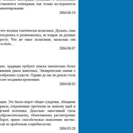
становится очевидным, как только исследователь
риментирования.
2004:06:19
что человек генетически полигамен. Дескать, сама
 плодились и размножались, не взирая на душные
осто. Что же такое полигамия, насколько она
NewsInfo…
2004:06:07
нее, традиции требуют поиска значительно более
нивания диких животных. Эмпирические знания о
ообразных существ. Однако до нас не дошли столь
 более поздними временами.
2004:06:03
ации. Это были скорее общие суждения, обещания
риала, откровенные претензии на новизну идей и
аучной полемики. Довольно заносчивый стиль
-доброжелательному, объективному рассмотрению
борот, прямо способствовал появлению жестко-
ссия по проблемам социобиологии.
2004:05:28