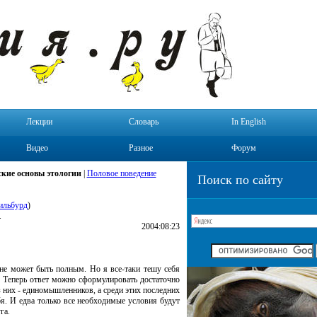
Лекции
Словарь
In English
Видео
Разное
Форум
кие основы этологии
|
Половое поведение
Поиск по сайту
ильбурд
)
.
2004:08:23
 не может быть полным. Но я все-таки тешу себя
. Теперь ответ можно сформулировать достаточно
з них - единомышленников, а среди этих последних
бя. И едва только все необходимые условия будут
га.