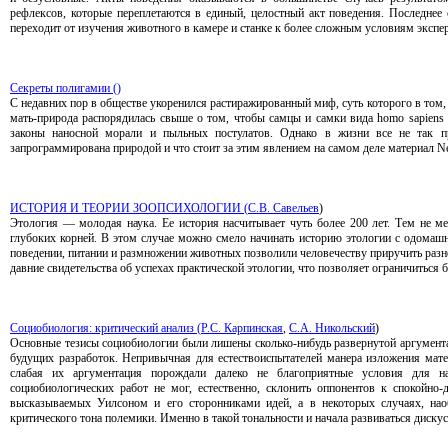
рефлексов, которые переплетаются в единый, целостный акт поведения. Последнее 
переходит от изучения животного в камере и станке к более сложным условиям экспе
Секреты полигамии ()
С недавних пор в обществе укоренился растиражированный миф, суть которого в том, 
мать-природа распорядилась свыше о том, чтобы самцы и самки вида homo sapiens
законы наносной морали и пыльных постулатов. Однако в жизни все не так пр
запрограммирована природой и что стоит за этим явлением на самом деле материал 
ИСТОРИЯ И ТЕОРИИ ЗООПСИХОЛОГИИ (
С.В. Савельев
)
Этология — молодая наука. Ее история насчитывает чуть более 200 лет. Тем не ме
глубоких корней. В этом случае можно смело начинать историю этологии с одомаш
поведении, питании и размножении животных позволили человечеству приручить разн
давние свидетельства об успехах практической этологии, что позволяет ограничиться
Социобиология: критический анализ (
Р.С. Карпинская
,
С.А. Никольский
)
Основные тезисы социобиологии были лишены сколько-нибудь развернутой аргумент
будущих разработок. Непривычная для естествоиспытателей манера изложения мате
слабая их аргументация порождали далеко не благоприятные условия для н
социобиологических работ не мог, естественно, склонить оппонентов к спокойно
высказываемых Уилсоном и его сторонниками идей, а в некоторых случаях, нао
критического тона полемики. Именно в такой тональности и начала развиваться диску