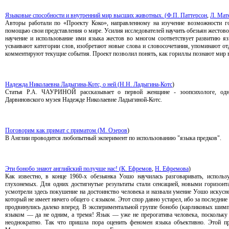
Языковые способности и внутренний мир высших животных. (
Ф.П. Паттерсон
,
Л. Мат
Авторы работали по «Проекту Коко», направленному на изучение возможности г
помощью свои представления о мире. Усилия исследователей научить обезьян жестов
научение и использование ими языка жестов во многом соответствует развитию яз
усваивают категории слов, изобретают новые слова и словосочетания, упоминают от
комментируют текущие события. Проект позволил понять, как гориллы познают мир в
Надежда Николаевна Ладыгина-Котс, о ней (
Н.Н. Ладыгина-Котс
)
Статья Р.А. ЧАУРИНОЙ рассказывает о первой женщине - зоопсихологе, одн
Дарвиновского музея Надежде Николаевне Ладыгиной-Котс.
Поговорим как примат с приматом (
М. Озеров
)
В Англии проводится любопытный экперимент по использованию "языка предков".
Эти бонобо знают английский получше нас! (
К. Ефремов
,
Н. Ефремова
)
Как известно, в конце 1960-х обезьянка Уошо научилась разговаривать, исполь
глухонемых. Для одних достигнутые результаты стали сенсацией, новыми горизон
усмотрели здесь покушение на достоинство человека и назвали умение Уошо искусн
который не имеет ничего общего с языком. Этот спор давно устарел, ибо за последни
продвинулись далеко вперед. В экспериментальной группе бонобо (карликовых шимпа
языком — да не одним, а тремя! Язык — уже не прерогатива человека, поскольку 
неоднократно. Так что пришла пора оценить феномен языка объективно. Этой п