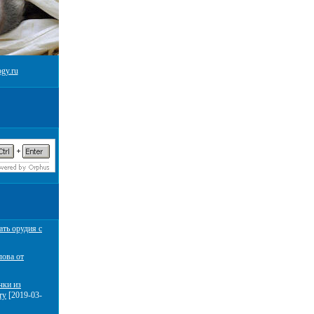
gy.ru
ать орудия с
лова от
чки из
ту
[2019-03-