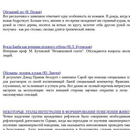
Обезьяний лес (
В. Песков
)
Все рассказчики о шимпанзе отмечают одну особенность их вожаков. В дождь, когда в
вожак бодрствует. Больше того, именно в это время овладевает им странный кураж, 
рукой за ствол дерева, носится на ветках по кругу, колотит себя другою рукой п
получаса - как раз столько, сколько длится тропический ливень.
Кукла Барби как вершина полового отбора (
М.Л. Бутовская
)
Интервью проф. М. Бутовской "Независимой газете". Обсуждаются вопросы эволю
людей.
Обезьяны, человек и язык (
Ю. Линден
)
В результате Дэвид Примак беседует с шимпанзе Сарой при помощи специальных п
для разговоров со своей воспитанницей Ланой специальный компьютер; Франсина
глухонемых, но та понимает и устную речь. Вот далеко не полный перечень интригующ
настроен на эксплуатацию чисто внешней стороны научных открытии и легко
околонаучных сенсаций.
НЕКОТОРЫЕ ЭТАПЫ ИНТЕГРАЦИИ В ФОРМИРОВАНИИ ПОВЕДЕНИЯ ЖИВО
Четкое выделение группы врожденных рефлексов было совершенно необходимым
рефлекторной деятельности. Однако, когда мы переходим от изучения закономерност
изучению закономерностей поведения, там оказывается невозможным проводить такое
и безусловные. Акты поведения оказываются в большинстве случаев результато