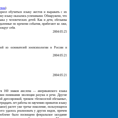
евиа
)
орилл обучиться языку жестов и выражать с их
ому языку оказались успешными. Обнаружено, что
ыка у человеческих детей. Как и дети, обезьяны
даленные по времени события, прибегают ко лжи,
округ себя.
2004:05:25
ой из основателей зоопсихологии в России и
2004:05:21
2004:05:21
зуя 160 знаков амслена — американского языка
тами понимания эволюции разума и речи. Другие
ой дрессировкой, трюком «безмозглой обезьяны»,
е тридцать лет работы по научению приматов языку
нзе) растет уже третье поколение, пользующееся
его удалось реализовать у других видов, причем
роблеме было посвящено февральское заседание