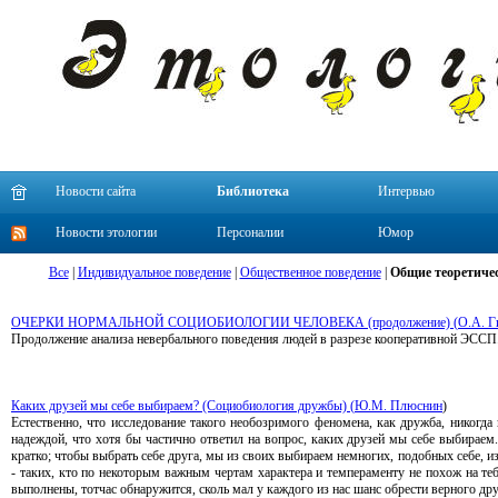
Новости сайта
Библиотека
Интервью
Новости этологии
Персоналии
Юмор
Все
|
Индивидуальное поведение
|
Общественное поведение
|
Общие теоретичес
ОЧЕРКИ НОРМАЛЬНОЙ СОЦИОБИОЛОГИИ ЧЕЛОВЕКА (продолжение) (
О.А. Г
Продолжение анализа невербального поведения людей в разрезе кооперативной ЭССП
Каких друзей мы себе выбираем? (Социобиология дружбы) (
Ю.М. Плюснин
)
Естественно, что исследование такого необозримого феномена, как дружба, никогда
надеждой, что хотя бы частично ответил на вопрос, каких друзей мы себе выбираем
кратко; чтобы выбрать себе друга, мы из своих выбираем немногих, подобных себе, и
- таких, кто по некоторым важным чертам характера и темпераменту не похож на те
выполнены, тотчас обнаружится, сколь мал у каждого из нас шанс обрести верного дру