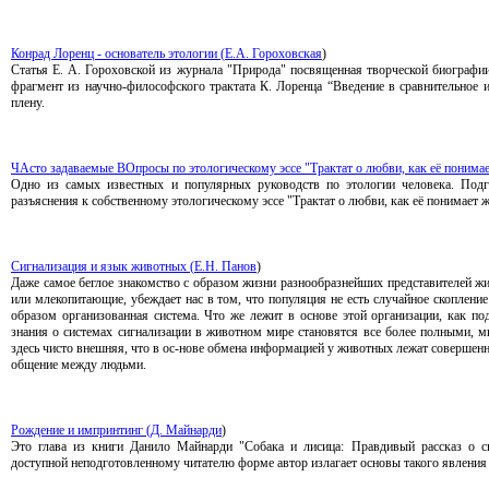
Конрад Лоренц - основатель этологии (
Е.А. Гороховская
)
Статья Е. А. Гороховской из журнала "Природа" посвященная творческой биографии
фрагмент из научно-философского трактата К. Лоренца “Введение в сравнительное и
плену.
ЧАсто задаваемые ВОпросы по этологическому эссе "Трактат о любви, как её понимае
Одно из самых известных и популярных руководств по этологии человека. Под
разъяснения к собственному этологическому эссе "Трактат о любви, как её понимает ж
Сигнализация и язык животных (
Е.Н. Панов
)
Даже самое беглое знакомство с образом жизни разнообразнейших представителей ж
или млекопитающие, убеждает нас в том, что популяция не есть случайное скоплени
образом организованная система. Что же лежит в основе этой организации, как по
знания о системах сигнализации в животном мире становятся все более полными, м
здесь чисто внешняя, что в ос-нове обмена информацией у животных лежат совершенн
общение между людьми.
Рождение и импринтинг (
Д. Майнарди
)
Это глава из книги Данило Майнарди "Собака и лисица: Правдивый рассказ о с
доступной неподготовленному читателю форме автор излагает основы такого явления