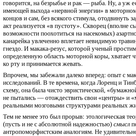
говорится, на безрыбье и рак — рыба. Ну, а уж е
имеющей выхода «нервной энергии» в моторном
концов и сам, без всякого стимула, отодвинуть
акт реализуется «в пустоту». Скворец (вполне 
возможности поохотиться на насекомых) азартн
канарейка увлеченно вплетает невидимую трави
гнездо. И макака-резус, которой ученый прости
определенную область моторной коры, хватает ч
ко рту и принимается жевать.
Впрочем, мы забежали далеко вперед: опыт с ма
исследований. В те времена, когда Лоренц и Ти
схему, она была чисто эвристической, «бумажно
не пытались — отождествить свои «центры» и «
реальными мозговыми структурами реальных ж
Тем не менее это был прорыв: этологическая те
(пусть и не с абсолютной надежностью)
смысл
п
антропоморфистским аналогиям. Не удивительно