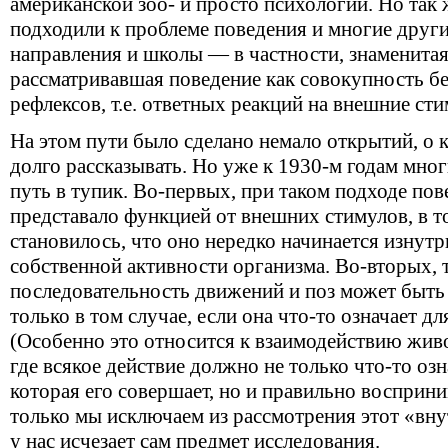
американской зоо- и просто психологии. Но так 
подходили к проблеме поведения и многие други
направления и школы — в частности, знаменитая
рассматривавшая поведение как совокупность б
рефлексов,
т.е.
ответных реакций на внешние сти
На этом пути было сделано немало открытий, о
долго рассказывать. Но уже к 1930-м годам мног
путь в тупик. Во-первых, при таком подходе по
представало функцией от внешних стимулов, в то
становилось, что оно нередко начинается изнутр
собственной активности организма. Во-вторых, т
последовательность движений и поз может быть
только в том случае, если она что-то означает д
(Особенно это относится к взаимодействию жив
где всякое действие должно не только что-то озн
которая его совершает, но и правильно восприни
только мы исключаем из рассмотрения этот «вн
у нас исчезает сам предмет исследования.