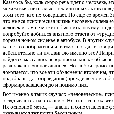
Казалось бы, коль скоро речь идет о человеке, э
можем выяснить смысл тех или иных актов пове
этом того, кто их совершает. Но еще со времен 
что не вся психическая жизнь человека явлена е
человек и сам не может объяснить, почему он дел
попробуйте добиться внятного ответа от «трудно
порезал ножом сиденье в автобусе. В других сл
какие-то соображения и, возможно, даже говори
действительно ли им двигало именно это? Напр
найдется масса вполне «рациональных» объяснен
раздражают «понаехавшие». Но любой грамотны
докопается, что все эти объяснения вторичны, 
подобраны для оправдания (прежде всего в собс
сформировавшейся до и помимо них.
Вот именно в таких случаях «человеческие» пси
оглядываются на этологию. Но этологи пока что
Их основной метод — анализ и сопоставление 
оказывается тут почти бессильным.