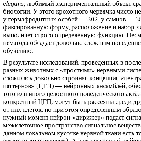
elegans
, любимый экспериментальный объект сра
биологии. У этого крохотного червячка число н
у гермафродитных особей — 302, у самцов — 3
фиксированную форму, расположение и набор х
выполняет строго определенную функцию. Несм
нематода обладает довольно сложным поведение
обучению.
В результате исследований, проведенных в посл
разных животных с «простыми» нервными систе
сложилась довольно стройная концепция «центр
паттернов» (ЦГП) — нейронных ансамблей, об
того или иного целостного поведенческого акта
конкретный ЦГП, могут быть рассеяны среди д
от них клеток, но при этом определенным образо
нужный момент нейрон-«дирижер» подает сигнал
межклеточное пространство сигнальное веществ
данном локальном кусочке нервной ткани есть т