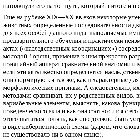
натолкнули его на тот путь, который в итоге и пр
Еще на рубеже
XIX—XX вв.
еков некоторые уче
животных определенные последовательности дв
для всех особей данного вида, выполняемые ими
предварительного обучения и практически неиз
актах («наследственных координациях») сосред
молодой Лоренц, применив к ним прекрасно раз
понятийный аппарат сравнительной анатомии и 
если эти акты жестко определяются наследствен
они формируются так же, как и характерные для
морфологические признаки. А следовательно, их
методами: сравнивать их у родственных видов, 
вариабельные элементы, выяснять, какова функц
поведенческого акта и как она соотносится с его
этого пытаться понять, как оно должно быть ус
в виде кибернетической схемы (даром, что слов
не существовало ни в одном языке).