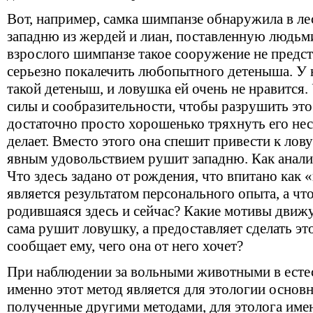
Вот, например, самка шимпанзе обнаружила в л
западню из жердей и лиан, поставленную людьми
взрослого шимпанзе такое сооружение не предст
серьезно покалечить любопытного детеныша. У н
такой детеныш, и ловушка ей очень не нравится.
силы и сообразительности, чтобы разрушить это
достаточно просто хорошенько тряхнуть его неск
делает. Вместо этого она спешит привести к лов
явным удовольствием рушит западню. Как анали
Что здесь задано от рождения, что впитано как 
является результатом персонального опыта, а ч
родившаяся здесь и сейчас? Какие мотивы движу
сама рушит ловушку, а предоставляет сделать это
сообщает ему, чего она от него хочет?
При наблюдении за вольными животными в естес
именно этот метод является для этологии осно
полученные другими методами, для этолога имею