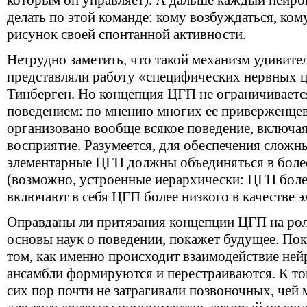
которым он управляет). А дальше каждый нейрон
делать по этой команде: кому возбуждаться, ком
рисунок своей спонтанной активности.
Нетрудно заметить, что такой механизм удивител
представляли работу «специфических нервных 
Тинберген. Но концепция ЦГП не ограничивает
поведением: по мнению многих ее приверженцев
организовано вообще всякое поведение, включая
восприятие. Разумеется, для обеспечения слож
элементарные ЦГП должны объединяться в боле
(возможно, устроенные иерархически: ЦГП боле
включают в себя ЦГП более низкого в качестве э
Оправданы ли притязания концепции ЦГП на ро
основы наук о поведении, покажет будущее. По
том, как именно происходит взаимодействие ней
ансамбли формируются и перестраиваются. К то
сих пор почти не затрагивали позвоночных, чей