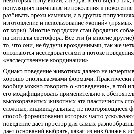
некоторых популяций, а не для всего вида.) Так,
популяциях шимпанзе из поколения в поколение
разбивать орехи камнями, а в других популяция
изготовление и использование «копий» (прямых
от коры). Многие городские стаи бродячих соб
на сигналы светофора. Все эти (и многие другие
то, что они, не будучи врожденными, так же чет
опознаются исследователями в потоке поведения
«наследственные координации».
Однако поведение животных далеко не исчерпыв
хорошо опознаваемыми формами. Практически в
вообще можно говорить о «поведении», в той и
его модифицировать применительно к обстоятел
высокоразвитых животных эта пластичность спо
сложные, индивидуальные, не повторяющиеся ф
способ формирования которых часто ускользают 
поведение дает простор для самых разнообразных
дает оснований выбрать, какая из них ближе к ис