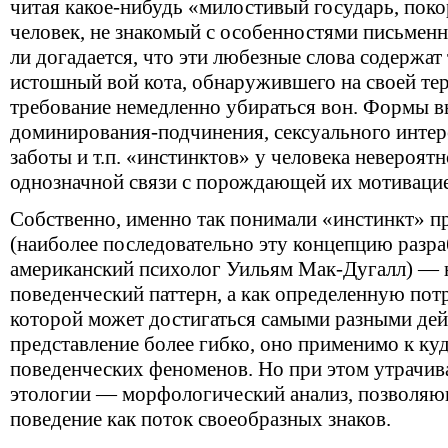
читая какое-нибудь «милостивый государь, по
человек, не знакомый с особенностями письменно
ли догадается, что эти любезные слова содержат 
истошный вой кота, обнаружившего на своей те
требование немедленно убираться вон. Формы в
доминирования-подчинения, сексуального интер
заботы
и т.п.
«инстинктов» у человека невероятн
однозначной связи с порождающей их мотиваци
Собственно, именно так понимали «инстинкт» 
(наиболее последовательно эту концепцию разра
американский психолог Уильям Мак-Дугалл) — н
поведенческий паттерн, а как определенную пот
которой может достигаться самыми разными дей
представление более гибко, оно применимо к ку
поведенческих феноменов. Но при этом утрачив
этологии — морфологический анализ, позволяю
поведение как поток своеобразных знаков.