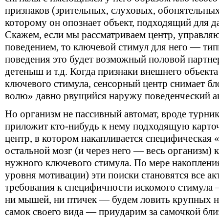
признаков (зрительных, слуховых, обонятельных
которому он опознает объект, подходящий для д
Скажем, если мы рассматриваем центр, управл
поведением, то ключевой стимул для него — тип
поведения это будет возможный половой партне
детеныш
и т.д.
Когда признаки внешнего объекта
ключевого стимула, сенсорный центр снимает бл
волю» давно рвущийся наружу поведенческий ак
Но организм не пассивный автомат, вроде турник
приложит кто-нибудь к нему подходящую карточ
центр, в котором накапливается специфическая 
остальной мозг (и через него — весь организм)
нужного ключевого стимула. По мере накопления
уровня мотивации) эти поиски становятся все акт
требования к специфичности искомого стимула 
ни мышей, ни птичек — будем ловить крупных н
самок своего вида — приударим за самочкой бли