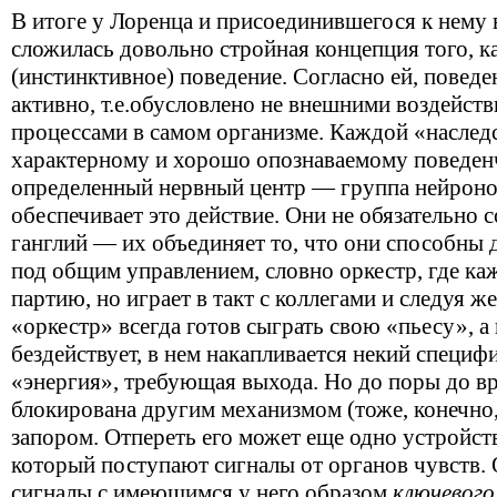
В итоге у Лоренца и присоединившегося к нему 
сложилась довольно стройная концепция того, к
(инстинктивное) поведение. Согласно ей, поведе
активно,
т.е.
обусловлено не внешними воздейств
процессами в самом организме. Каждой «наследс
характерному и хорошо опознаваемому поведенч
определенный нервный центр — группа нейроно
обеспечивает это действие. Они не обязательно 
ганглий — их объединяет то, что они способны 
под общим управлением, словно оркестр, где к
партию, но играет в такт с коллегами и следуя 
«оркестр» всегда готов сыграть свою «пьесу», а 
бездействует, в нем накапливается некий специф
«энергия», требующая выхода. Но до поры до вр
блокирована другим механизмом (тоже, конечно
запором. Отпереть его может еще одно устройст
который поступают сигналы от органов чувств. 
сигналы с имеющимся у него образом
ключевого