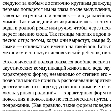
следуют за любым достаточно крупным движущ
первым попадется им на глаза после вылупления,
заводная игрушка или человек — и в дальнейшем
мамой. Так вышедший из икринки малек лосося н
воды в родной речке или ручье, чтобы через нес
нерест именно сюда. Так птенцы многих видов 
песню отца: потом, когда они вырастут, самцы бу
самки — откликаться именно на такой зов. Есть г
механизм использует человеческий ребенок, овл
Этологический подход оказался вообще весьма 
акустических коммуникаций животных, ведь звук
характерную форму, независимо от степени его
позволил многое понять в распознавании зрител
десятилетия этот подход успешно применяется в
«культурных традиций» — характерных форм по
поколения к поколению не генетическим путем, а
подражание. (Как правило, такие формы поведе