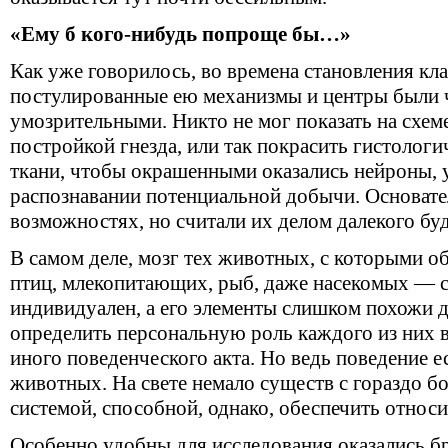
«Ему б кого-нибудь попроще бы…»
Как уже говорилось, во времена становления кла
постулированные ею механизмы и центры были
умозрительными. Никто не мог показать на схем
постройкой гнезда, или так покрасить гистолог
ткани, чтобы окрашенными оказались нейроны,
распознавании потенциальной добычи. Основател
возможностях, но считали их делом далекого бу
В самом деле, мозг тех животных, с которыми 
птиц, млекопитающих, рыб, даже насекомых — с
индивидуален, а его элементы слишком похожи д
определить персональную роль каждого из них в
иного поведенческого акта. Но ведь поведение ес
животных. На свете немало существ с гораздо б
системой, способной, однако, обеспечить относ
Особенно удобны для исследования оказались б