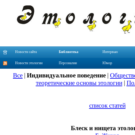
Новости сайта
Библиотека
Интервью
Новости этологии
Персоналии
Юмор
Все
|
Индивидуальное поведение
|
Обществе
теоретические основы этологии
|
По
список статей
Блеск и нищета этоло