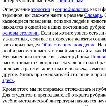
интересующую вас тему -
пишите нам
!
Определение
этологии
и
социобиологии
, как и
терминов, вы сможете найти в разделе
Словарь
.
касающиеся поведения, психики людей и животн
находятся в одной из наших постоянных рубри
основы этологии
. Если вы хотите узнать есть ли
у животных, если вас интересуют аспекты социа
вас открыт раздел
Общественное поведение
. На
особи рассматривается в такой части сайта, как
И
Несомненный интерес вызывает рубрика
Полово
рассматриваются вопросы сексуального или бра
половая стратегия животных и человека, семейн
другое. Узнать про основателей этологии и пр
здесь
.
Кроме этого мы постараемся отслеживать и пуб
Для студентов и преподавателей открыта рубри
учебно-методической литературы находятся нау