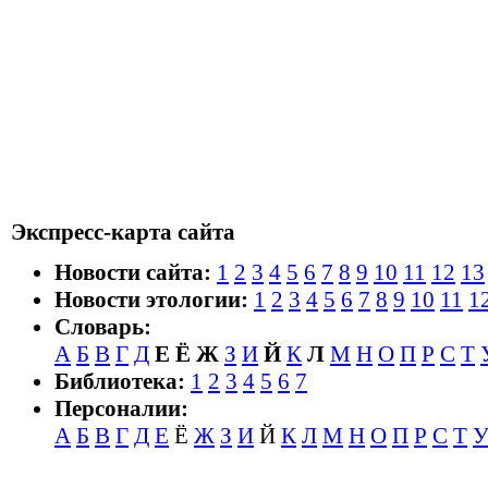
Экспресс-карта сайта
Новости сайта:
1
2
3
4
5
6
7
8
9
10
11
12
13
Новости этологии:
1
2
3
4
5
6
7
8
9
10
11
1
Словарь:
А
Б
В
Г
Д
Е
Ё
Ж
З
И
Й
К
Л
М
Н
О
П
Р
С
Т
Библиотека:
1
2
3
4
5
6
7
Персоналии:
А
Б
В
Г
Д
Е
Ё
Ж
З
И
Й
К
Л
М
Н
О
П
Р
С
Т