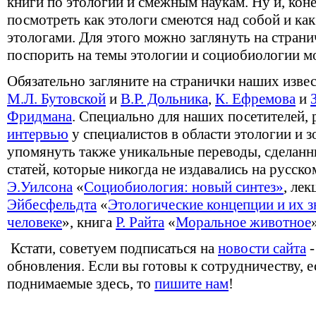
книги по этологии и смежным наукам. Ну и, кон
посмотреть как этологи смеются над собой и ка
этологами. Для этого можно заглянуть на стран
поспорить на темы этологии и социобиологии 
Обязательно загляните на странички наших изве
М.Л. Бутовской
и
В.Р. Дольника
,
К. Ефремова
и
Фридмана
. Специально для наших посетителей, 
интервью
у специалистов в области этологии и з
упомянуть также уникальные переводы, сделанны
статей, которые никогда не издавались на русско
Э.Уилсона
«
Социобиология: новый синтез»
, ле
Эйбесфельдта
«
Этологические концепции и их з
человеке
», книга
Р. Райта
«
Моральное животное
Кстати, советуем подписаться на
новости сайта
-
обновления. Если вы готовы к сотрудничеству, е
поднимаемые здесь, то
пишите нам
!