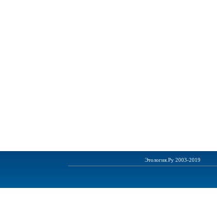
Этология.Ру 2003-2019