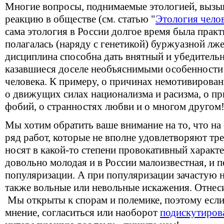
Многие вопросы, поднимаемые этологией, вызы
реакцию в обществе (см. статью "
Этология челов
сама этология в России долгое время была практ
полагалась (наряду с генетикой) буржуазной лже
дисциплина способна дать внятный и убедительн
казавшиеся доселе необъяснимыми особенности
человека. К примеру, о причинах немотивирован
о движущих силах национализма и расизма, о пр
фобий, о странностях любви и о многом другом
Мы хотим обратить ваше внимание на то, что на
ряд работ, которые не вполне удовлетворяют тр
носят в какой-то степени провокативный характе
довольно молодая и в России малоизвестная, и 
популяризации. А при популяризации зачастую 
также вольные или невольные искажения. Отнеси
Мы открыты к спорам и полемике, поэтому если 
мнение, согласиться или наоборот
подискутиров