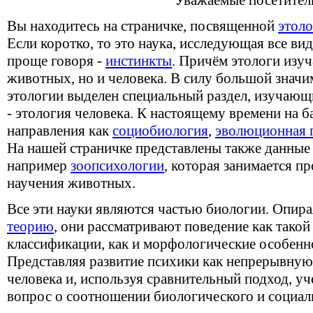
Уважаемые посетител
Вы находитесь на страничке, посвященной
этол
Если коротко, то это наука, исследующая все в
проще говоря -
инстинкты
. Причём этологи изу
животных, но и человека. В силу большой значи
этологии выделен специальный раздел, изучающ
- этология человека. К настоящему времени на б
направления как
социобиология
,
эволюционная 
На нашей страничке представлены также данные 
например
зоопсихологии
, которая занимается п
научения животных.
Все эти науки являются частью биологии. Опира
теорию
, они рассматривают поведение как такой
классификации, как и морфологические особенн
Представляя развитие психики как непрерывную
человека и, используя сравнительный подход, у
вопрос о соотношении биологического и социаль