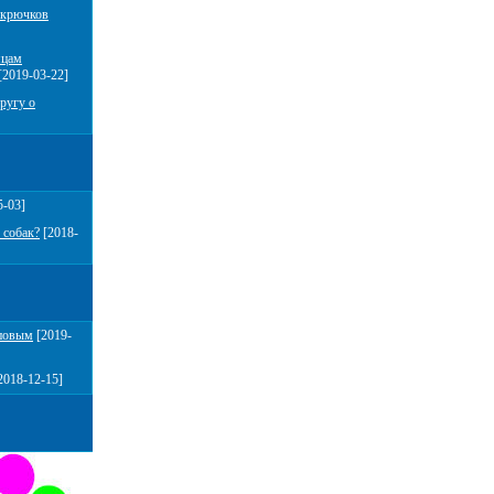
 крючков
мцам
[2019-03-22]
ругу о
5-03]
 собак?
[2018-
повым
[2019-
2018-12-15]