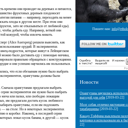
ть времени они проводят на деревьях и питаются,
ьшинство фруктовых деревьев плодоносят
атегии питания — например, переходить на менее
искать плоды в другом месте. При этом они
руктов, зато не отказываться от любимой еды).
Пишите нам:
info@etholo
е, чтобы добыть еду. Например, веткой они
стой кожурой, чтобы извлечь мякоть.
ерг (Alice Auersperg) решили выяснить, как
использование орудий. В экспериментах
 самец-подросток, которые живут в Лейпцигском
ой можно было доставать еду с помощью мячика,
нировали правильно обращаться с конструкциями.
рудие и они успешно научились им пользоваться.
ились, что если обезьянам нужно было выбрать
 экспериментов, орангутаны должны были
Новости
. Сначала орангутанам предлагали выбрать
й серии экспериментов им нужно было выбрать
Орангутаны научились использов
ю мяча или палки, или свободно лежащим
выгодой для себя
[2019-03-22]
ых, им предлагали достать кусок любимого
Мозг собак отличил настоящие с
 выбирать орангутаны, если им подложить
тарабарщины
[2019-03-22]
ок — на столе. Но в некоторых экспериментах
ию в коробке. Наконец, в последней серии
Какаду Гоффина выклевали пало
 которых лежал кусок банана, в другой — кусок
картонки и использовали их в бы
22]