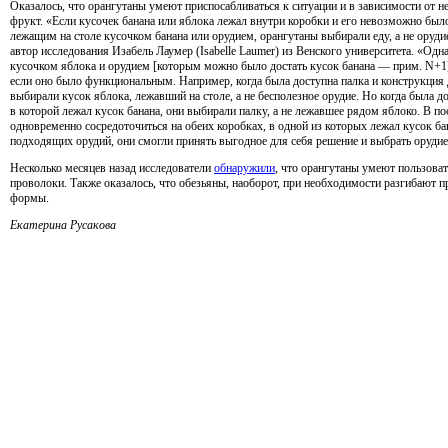
Оказалось, что орангутаны умеют приспосабливаться к ситуации и в зависимости от н
фрукт. «Если кусочек банана или яблока лежал внутри коробки и его невозможно был
лежащим на столе кусочком банана или орудием, орангутаны выбирали еду, а не оруди
автор исследования Изабель Лаумер (Isabelle Laumer) из Венского университета. «Од
кусочком яблока и орудием [которым можно было достать кусок банана — прим. N+1],
если оно было функциональным. Например, когда была доступна палка и конструкция д
выбирали кусок яблока, лежавший на столе, а не бесполезное орудие. Но когда была д
в которой лежал кусок банана, они выбирали палку, а не лежавшее рядом яблоко. В по
одновременно сосредоточиться на обеих коробках, в одной из которых лежал кусок ба
подходящих орудий, они смогли принять выгодное для себя решение и выбрать оруди
Несколько месяцев назад исследователи
обнаружили
, что орангутаны умеют пользова
проволоки. Также оказалось, что обезьяны, наоборот, при необходимости разгибают пр
формы.
Екатерина Русакова