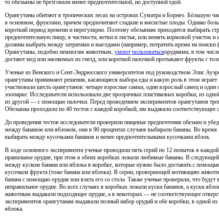
то обезьяны не брезговали менее предпочтительной, но доступной едой.
Орангутаны обитают в тропических лесах на островах Суматра и Борнео. Бóльшую час
в основном, фруктами, причем предпочитают сладкие и мясистые плоды. Однако бол
короткий период времени и нерегулярно. Поэтому обезьянам приходится выбирать стр
предпочтительную пищу, в частности, ветки и листья, или менять кормовой участок и 
должны выбрать между затратами и выгодами (например, потратить время на поиски ф
Орангутаны, подобно немногим животным,
умеют
пользоваться
орудиями, в том числ
достают мед или насекомых из гнезд, или короткой палочкой протыкают фрукты с тол
Ученые из Венского и Сент-Эндрюсского университетов под руководством Элис Ауэрсп
орангутаны принимают решения, касающиеся выбора еды и какую роль в этом играет 
участвовали шесть орангутанов: четыре взрослые самки, один взрослый самец и один
зоопарке. Исследователи использовали две прозрачных пластиковых коробки, из одн
из другой — с помощью палочки. Перед проведением экспериментов орангутанов тре
Обезьяны проходили по 40 тестов с каждой коробкой, им выдавали соответствующее о
До проведения тестов исследователи проверили пищевые предпочтения обезьян и убед
между бананом или яблоком, они в 90 процентах случаев выбирали бананы. Во время
выбирать между кусочками бананов и менее предпочтительными кусочками яблок.
В ходе основного эксперимента ученые проводили пять серий по 12 попыток в каждой
правильное орудие, при этом в обеих коробках лежали любимые бананы. В следующе
между куском банана или яблока в коробке, которые нужно было доставать с помощь
кусочком фрукта (тоже банана или яблока). В серии, проверяющей мотивацию животн
банана с помощью орудия или взять его со стола. Также ученые проверили, что будут
неправильное орудие. Во всех случаях в коробках лежали куски бананов, а куски ябл
животным выдавали подходящее орудие, а в некоторых — не соответствующее отверст
экспериментов орангутанам выдавали полный набор орудий и обе коробки, в одной из
яблока.