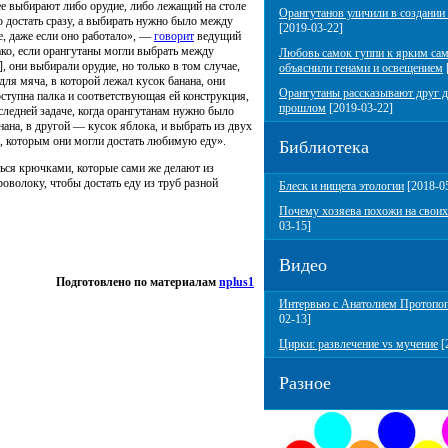
ее выбирают либо орудие, либо лежащий на столе
Орангутанов уличили в создании
о достать сразу, а выбирать нужно было между
[2019-03-22]
е, даже если оно работало», —
говорит
ведущий
нако, если орангутаны могли выбрать между
Любовь самок гуппи к ярким са
 они выбирали орудие, но только в том случае,
объяснили генами и освещением
ля мяча, в которой лежал кусок банана, они
Орангутаны рассказывают друг д
оступна палка и соответствующая ей конструкция,
прошлом
[2019-03-22]
следней задаче, когда орангутанам нужно было
нана, в другой — кусок яблока, и выбрать из двух
е, которым они могли достать любимую еду».
Библиотека
ться крючками, которые сами же делают из
оволоку, чтобы достать еду из труб разной
Блеск и нищета этологии
[2018-0
Почему хозяева похожи на своих
03-15]
Видео
Подготовлено по материалам
nplus1
Интервью с Анатолием Протопо
02-13]
Цирки: развлечение vs мучение
[
Разное