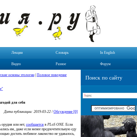
Лекции
Словарь
In English
Видео
Разное
Форум
ские основы этологии
|
Половое поведение
Поиск по сайту
е"
годой для себя
Дата публикации: 2019-03-22
/
Обсуждение [0]
 орудия или нет,
сообщается
в
PLoS ONE
. Если
ались им, даже если менее предпочтительную еду
омощью достать любимое лакомство не удавалось,