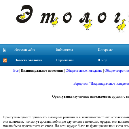
Новости сайта
Библиотека
Интервью
Новости этологии
Персоналии
Юмор
Все
|
Индивидуальное поведение
|
Общественное поведение
|
Общие теоретиче
Вернуться "Индивидуальное поведени
Орангутаны научились использовать орудия с вы
Орангутаны умеют принимать выгодные решения и в зависимости от них использовать
они понимали, что могут достать любимую еду только с помощью орудия, они пользов
можно было просто взять со стола. Но если орудие было не функционально и с его п