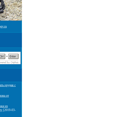
gy.ru
ать орудия с
лова от
чки из
ту
[2019-03-