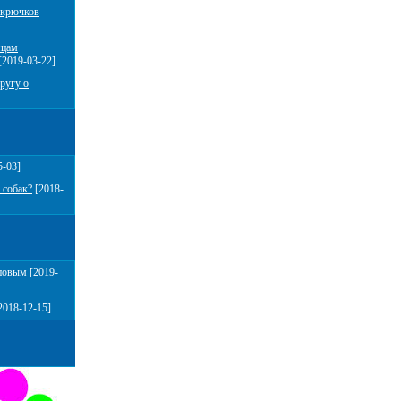
 крючков
мцам
[2019-03-22]
ругу о
5-03]
 собак?
[2018-
повым
[2019-
2018-12-15]