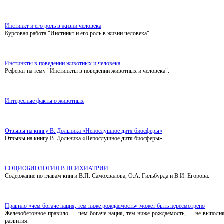
Инстинкт и его роль в жизни человека
Курсовая работа "Инстинкт и его роль в жизни человека"
Инстинкты в поведении животных и человека
Реферат на тему "Инстинкты в поведении животных и человека".
Интересные факты о животных
Отзывы на книгу В. Дольника «Непослушное дитя биосферы»
Отзывы на книгу В. Дольника «Непослушное дитя биосферы»
СОЦИОБИОЛОГИЯ В ПСИХИАТРИИ
Содержание по главам книги В.П. Самохвалова, О.А. Гильбурда и В.И. Егорова.
Правило «чем богаче нация, тем ниже рождаемость» может быть пересмотрено
Железобетонное правило — чем богаче нация, тем ниже рождаемость, — не выполня
развития.