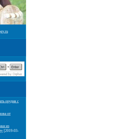
gy.ru
ать орудия с
лова от
чки из
ту
[2019-03-