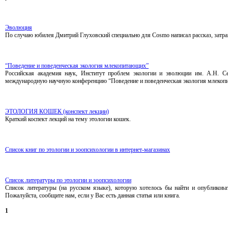
Эволюция
По случаю юбилея Дмитрий Глуховский специально для Сosmo написал рассказ, зат
“Поведение и поведенческая экология млекопитающих”
Российская академия наук, Институт проблем экологии и эволюции им. А.Н. Се
международную научную конференцию “Поведение и поведенческая экология млеко
ЭТОЛОГИЯ КОШЕК (конспект лекции)
Краткий коспект лекций на тему этологии кошек.
Список книг по этологии и зоопсихологии в интернет-магазинах
Список литературы по этологии и зоопсихологии
Список литературы (на русском языке), которую хотелось бы найти и опубликоват
Пожалуйста, сообщите нам, если у Вас есть данная статья или книга.
1