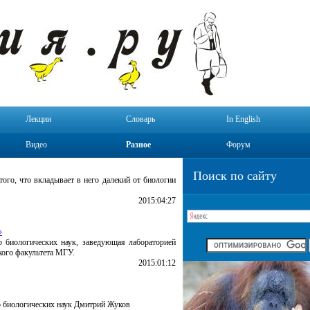
Лекции
Словарь
In English
Видео
Разное
Форум
Поиск по сайту
ого, что вкладывает в него далекий от биологии
2015:04:27
»
р биологических наук, заведующая лабораторией
кого факультета МГУ.
2015:01:12
ор биологических наук Дмитрий Жуков