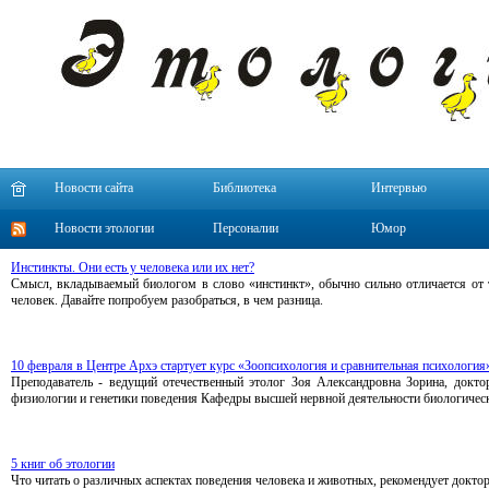
Новости сайта
Библиотека
Интервью
Новости этологии
Персоналии
Юмор
Инстинкты. Они есть у человека или их нет?
Смысл, вкладываемый биологом в слово «инстинкт», обычно сильно отличается от т
человек. Давайте попробуем разобраться, в чем разница.
10 февраля в Центре Архэ стартует курс «Зоопсихология и сравнительная психология
Преподаватель - ведущий отечественный этолог Зоя Александровна Зорина, докто
физиологии и генетики поведения Кафедры высшей нервной деятельности биологичес
5 книг об этологии
Что читать о различных аспектах поведения человека и животных, рекомендует докт