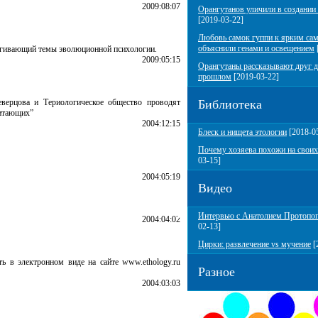
2009:08:07
Орангутанов уличили в создании
[2019-03-22]
Любовь самок гуппи к ярким са
объяснили генами и освещением
рагивающий темы эволюционной психологии.
2009:05:15
Орангутаны рассказывают друг д
прошлом
[2019-03-22]
верцова и Териологическое общество проводят
Библиотека
питающих”
2004:12:15
Блеск и нищета этологии
[2018-0
Почему хозяева похожи на своих
03-15]
2004:05:19
Видео
Интервью с Анатолием Протопо
2004:04:02
02-13]
Цирки: развлечение vs мучение
[
ь в электронном виде на сайте www.ethology.ru
Разное
2004:03:03