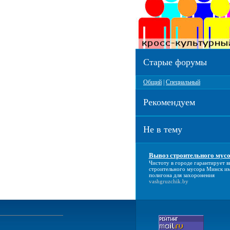
Старые форумы
Общий
|
Специальный
Рекомендуем
Не в тему
Вывоз строительного мус
Чистоту в городе гарантирует
в
строительного мусора Минск
им
полигона для захоронения
vashgruzchik.by