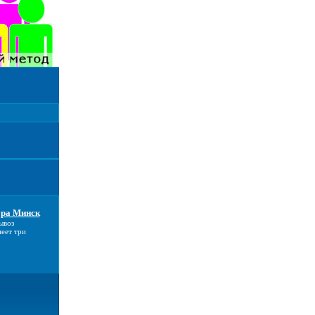
ора Минск
ывоз
еет три