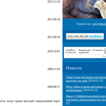
2013:12:18
2012:06:18
Пишите нам:
info@etholo
2012:06:18
2010:10:01
Новости
2009:11:03
Орангутаны научились использов
выгодой для себя
[2019-03-22]
Мозг собак отличил настоящие с
2009:08:19
тарабарщины
[2019-03-22]
Какаду Гоффина выклевали пало
картонки и использовали их в бы
ется, когда страны проходят определенный порог
22]