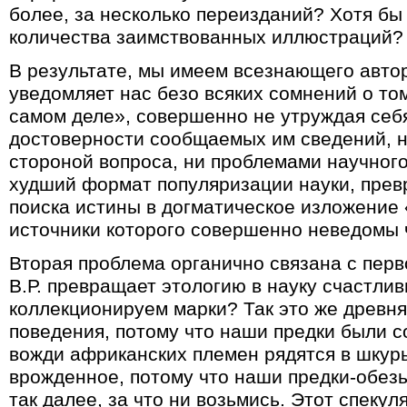
более, за несколько переизданий? Хотя б
количества заимствованных иллюстраций?
В результате, мы имеем всезнающего автор
уведомляет нас безо всяких сомнений о том
самом деле», совершенно не утруждая себ
достоверности сообщаемых им сведений, н
стороной вопроса, ни проблемами научного
худший формат популяризации науки, пре
поиска истины в догматическое изложение 
источники которого совершенно неведомы 
Вторая проблема органично связана с перв
В.Р. превращает этологию в науку счастлив
коллекционируем марки? Так это же древн
поведения, потому что наши предки были 
вожди африканских племен рядятся в шкур
врожденное, потому что наши предки-обез
так далее, за что ни возьмись. Этот спеку