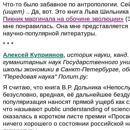
Что-то было забавное по антропологии. С
(ищет)
.. Да, вот. Это книга Льва Шильник
Пикник маргинала на обочине эволюции»
(Э
мне понравилась. Она мне представляетс
научно-популярной литературы.
* * *
Алексей Куприянов
,
историк науки, канд.
гуманитарных наук Государственного ун
школы экономики в Санкт-Петербурге, о
"Передовая наука" Полит.ру:
Я считаю, что книга В.Р. Дольника «Непос
безусловно, вредная, её дальнейшее безд
популяризация наносят прямой ущерб как са
что называют public understanding of science
оказалась в коротком листе премии «Просв
ничего хорошего о состоянии российской 