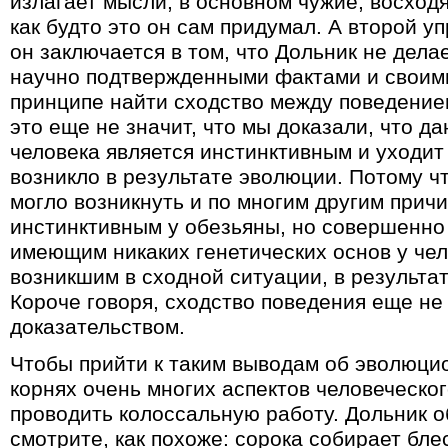
излагает мысли, в основном чужие, восходя
как будто это он сам придумал. А второй у
он заключается в том, что Дольник не дела
научно подтвержденными фактами и своими
принципе найти сходство между поведение
это еще не значит, что мы доказали, что д
человека является инстинктивным и уходит
возникло в результате эволюции. Потому ч
могло возникнуть и по многим другим прич
инстинктивным у обезьяны, но совершенно
имеющим никаких генетических основ у чел
возникшим в сходной ситуации, в результа
Короче говоря, сходство поведения еще не
доказательством.
Чтобы прийти к таким выводам об эволюци
корнях очень многих аспектов человеческо
проводить колоссальную работу. Дольник о
смотрите, как похоже: сорока собирает бл