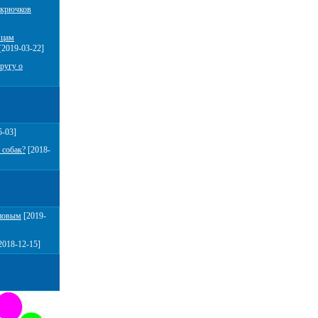
 крючков
мцам
[2019-03-22]
ругу о
5-03]
 собак?
[2018-
повым
[2019-
2018-12-15]