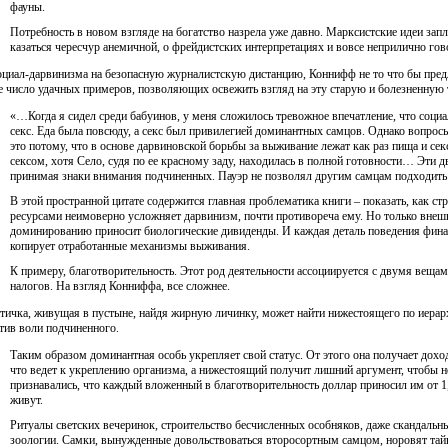
фауны.
Потребность в новом взгляде на богатство назрела уже давно. Марксистские идеи зап
казаться чересчур анемичной, о фрейдистских интерпретациях и вовсе неприлично гов
оциал-дарвинизма на безопасную журналистскую дистанцию, Коннифф не то что бы предл
е число удачных примеров, позволяющих освежить взгляд на эту старую и болезненную 
«…Когда я сидел среди бабуинов, у меня сложилось тревожное впечатление, что соци
секс. Еда была повсюду, а секс был привилегией доминантных самцов. Однако вопрос
это потому, что в основе дарвиновской борьбы за выживание лежат как раз пища и сек
сексом, хотя Село, судя по ее красному заду, находилась в полной готовности… Эти дв
принимая знаки внимания подчиненных. Пауэр не позволял другим самцам подходить к
В этой пространной цитате содержится главная проблематика книги – показать, как ст
ресурсами неимоверно усложняет дарвинизм, почти противореча ему. Но только внеш
доминированию приносит биологические дивиденды. И каждая деталь поведения фина
копирует отработанные механизмы выживания.
К примеру, благотворительность. Этот род деятельности ассоциируется с двумя вещам
налогов. На взгляд Конниффа, все сложнее.
тичка, живущая в пустыне, найдя жирную личинку, может найти нижестоящего по иерарх
отив воли подчиненного.
Таким образом доминантная особь укрепляет свой статус. От этого она получает дох
что ведет к укреплению организма, а нижестоящий получит лишний аргумент, чтобы н
признавались, что каждый вложенный в благотворительность доллар приносил им от 1,
живут.
Ритуалы светских вечеринок, строительство бесчисленных особняков, даже скандаль
зоологии. Самки, вынужденные довольствоваться второсортным самцом, норовят тайн