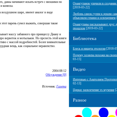
ех, дамы начинают искать встреч с низшими по
Орангутанов уличили в создании
 и конюха.
[2019-03-22]
а воздушном шаре, имеют аналог в виде
Любовь самок гуппи к ярким са
объяснили генами и освещением
 этот парень сумел выжить, совершая такие
Орангутаны рассказывают друг д
прошлом
[2019-03-22]
зывает массу забавного про принцессу Диану и
Библиотека
про верветок и мотыльков. Но прелесть этой книги
чтиво с массой подробностей. Более внимательные
урдная вещь, как социальное неравенство.
Блеск и нищета этологии
[2018-0
Почему хозяева похожи на своих
03-15]
Видео
2004:08:12
Обсуждение [0]
Интервью с Анатолием Протопо
02-13]
Источник:
Газета
Цирки: развлечение vs мучение
[
Разное