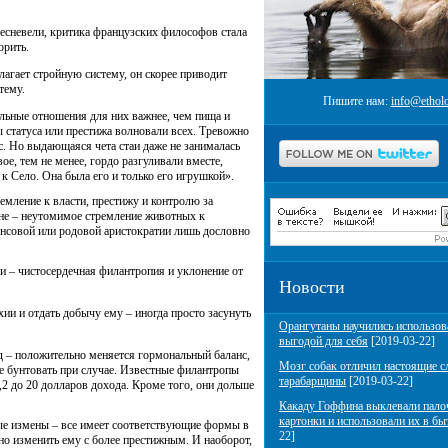
лесневели, критика французских философов стала
орить.
агает стройную систему, он скорее приводит
тему.
Пишите нам:
info@etholo
альные отношения для них важнее, чем пища и
ы статуса или престижа волновали всех. Тревожно
с. Но выдающаяся чета стаи даже не занималась
ое, тем не менее, гордо разгуливали вместе,
 Село. Она была его и только его игрушкой».
ремление к власти, престижу и контролю за
не – неутомимое стремление животных к
нсовой или родовой аристократии лишь дословно
и – чистосердечная филантропия и уклонение от
Новости
ии и отдать добычу ему – иногда просто засунуть
Орангутаны научились использов
выгодой для себя
[2019-03-22]
од – положительно меняется гормональный баланс,
Мозг собак отличил настоящие с
е бунтовать при случае. Известные филантропы
тарабарщины
[2019-03-22]
2 до 20 долларов дохода. Кроме того, они дольше
Какаду Гоффина выклевали пало
картонки и использовали их в бы
ные измены – все имеет соответствующие формы в
22]
о изменить ему с более престижным. И наоборот,