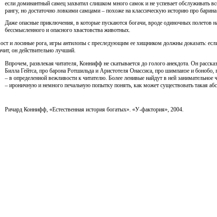
если доминантный самец захватил слишком много самок и не успевает обслуживать вс
рангу, но достаточно ловкими самцами – похоже на классическую историю про барина
Даже опасные приключения, в которые пускаются богачи, вроде одиночных полетов н
бессмысленного и опасного хвастовства животных.
ост и лосиные рога, игры антилопы с преследующим ее хищником должны доказать: если
ачит, он действительно лучший.
Впрочем, развлекая читателя, Коннифф не скатывается до голого анекдота. Он расска
Билла Гейтса, про барона Ротшильда и Аристотеля Онассиса, про шимпанзе и бонобо, 
– в определенной вежливости к читателю. Более ленивые найдут в ней занимательное 
– ироничную и немного печальную попытку понять, как может существовать такая абс
Ричард Коннифф, «Естественная история богатых». «У-фактория», 2004.