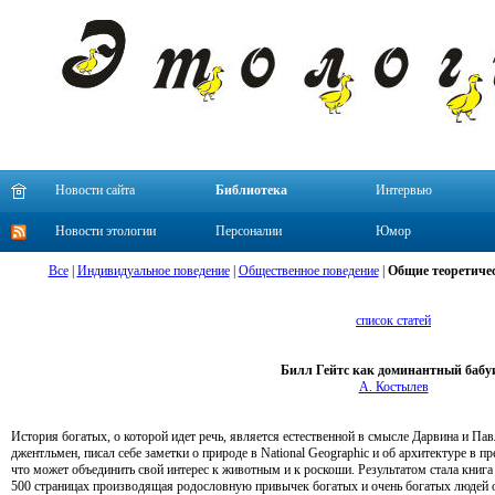
Новости сайта
Библиотека
Интервью
Новости этологии
Персоналии
Юмор
Все
|
Индивидуальное поведение
|
Общественное поведение
|
Общие теоретичес
список статей
Билл Гейтс как доминантный бабу
А. Костылев
История богатых, о которой идет речь, является естественной в смысле Дарвина и Па
джентльмен, писал себе заметки о природе в National Geographic и об архитектуре в пре
что может объединить свой интерес к животным и к роскоши. Результатом стала книга
500 страницах производящая родословную привычек богатых и очень богатых людей о