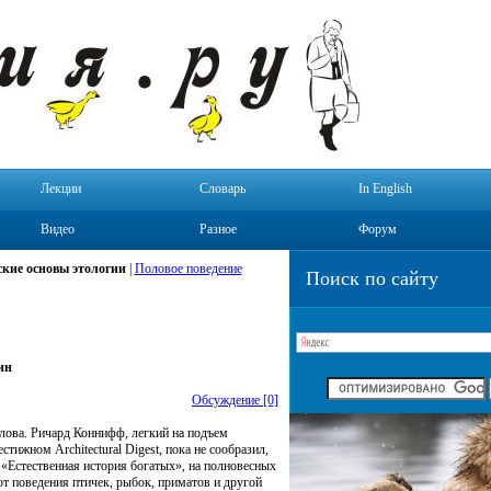
Лекции
Словарь
In English
Видео
Разное
Форум
кие основы этологии
|
Половое поведение
Поиск по сайту
ин
Обсуждение [0]
влова. Ричард Коннифф, легкий на подъем
стижном Architectural Digest, пока не сообразил,
 «Естественная история богатых», на полновесных
т поведения птичек, рыбок, приматов и другой