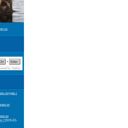
gy.ru
ать орудия с
лова от
чки из
ту
[2019-03-