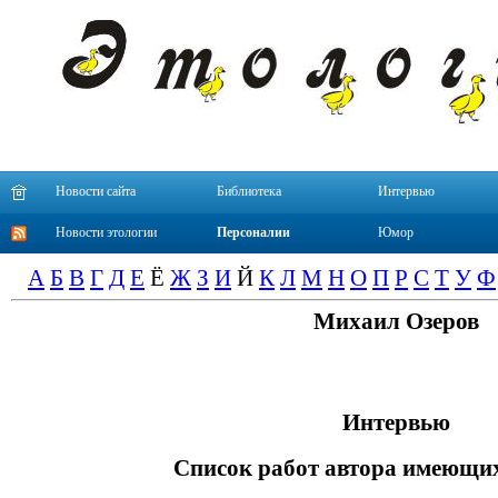
Новости сайта
Библиотека
Интервью
Новости этологии
Персоналии
Юмор
А
Б
В
Г
Д
Е
Ё
Ж
З
И
Й
К
Л
М
Н
О
П
Р
С
Т
У
Ф
Михаил Озеров
Интервью
Список работ автора имеющих