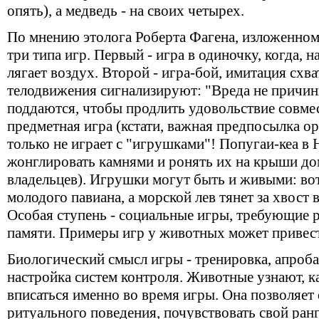
опять), а медведь - на своих четырех.
По мнению этолога Роберта Фагена, изложенном
три типа игр. Первый - игра в одиночку, когда, 
лягает воздух. Второй - игра-бой, имитация схва
телодвижения сигнализируют: "Вреда не причин
поддаются, чтобы продлить удовольствие совмес
предметная игра (кстати, важная предпосылка о
только не играет с "игрушками"! Попугаи-кеа в
жонглировать камнями и ронять их на крыши до
владельцев). Игрушки могут быть и живыми: вот
молодого павиана, а морской лев тянет за хвост
Особая ступень - социальные игры, требующие 
памяти. Примеры игр у животных может привест
Биологический смысл игры - тренировка, апроб
настройка систем контроля. Животные узнают, ка
вписаться именно во время игры. Она позволяет
ритуального поведения, почувствовать свой ран