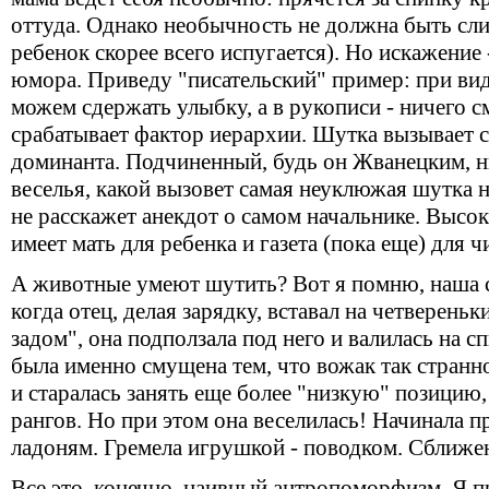
оттуда. Однако необычность не должна быть сл
ребенок скорее всего испугается). Но искажение
юмора. Приведу "писательский" пример: при виде
можем сдержать улыбку, а в рукописи - ничего 
срабатывает фактор иерархии. Шутка вызывает с
доминанта. Подчиненный, будь он Жванецким, ни
веселья, какой вызовет самая неуклюжая шутка н
не расскажет анекдот о самом начальнике. Высо
имеет мать для ребенка и газета (пока еще) для ч
А животные умеют шутить? Вот я помню, наша с
когда отец, делая зарядку, вставал на четверень
задом", она подползала под него и валилась на 
была именно смущена тем, что вожак так странно
и старалась занять еще более "низкую" позицию
рангов. Но при этом она веселилась! Начинала 
ладоням. Гремела игрушкой - поводком. Сближен
Все это, конечно, наивный антропоморфизм. Я