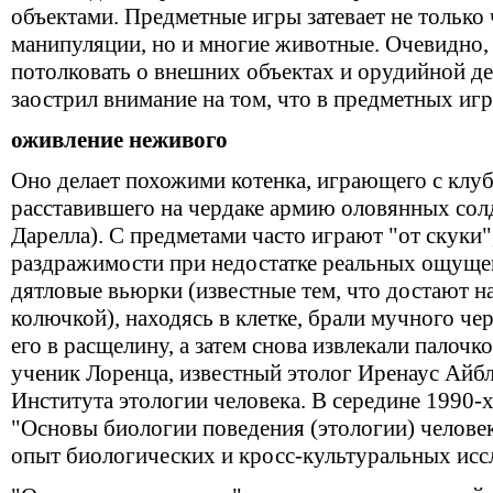
объектами. Предметные игры затевает не только
манипуляции, но и многие животные. Очевидно, 
потолковать о внешних объектах и орудийной де
заострил внимание на том, что в предметных игра
оживление неживого
Оно делает похожими котенка, играющего с клуб
расставившего на чердаке армию оловянных солд
Дарелла). С предметами часто играют "от скуки"
раздражимости при недостатке реальных ощуще
дятловые вьюрки (известные тем, что достают н
колючкой), находясь в клетке, брали мучного че
его в расщелину, а затем снова извлекали палочк
ученик Лоренца, известный этолог Иренаус Айб
Института этологии человека. В середине 1990-
"Основы биологии поведения (этологии) челове
опыт биологических и кросс-культуральных исс