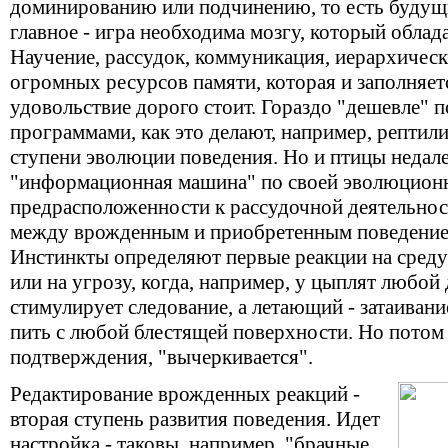
доминированию или подчинению, то есть будущи
главное - игра необходима мозгу, который обла
Научение, рассудок, коммуникация, иерархически
огромных ресурсов памяти, которая и заполняет
удовольствие дорого стоит. Гораздо "дешевле"
программами, как это делают, например, рептил
ступени эволюции поведения. Но и птицы недале
"информационная машина" по своей эволюционн
предрасположенности к рассудочной деятельнос
между врожденным и приобретенным поведением
Инстинкты определяют первые реакции на среду:
или на угрозу, когда, например, у цыплят любо
стимулирует следование, а летающий - затаивани
пить с любой блестящей поверхности. Но потом 
подтверждения, "вычеркивается".
Редактирование врожденных реакций -
вторая ступень развития поведения. Идет
настройка - таковы, например, "брачные