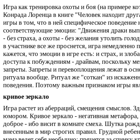
Игра как тренировка охоты и боя (на примере ко
Конрада Лоренца в книге "Человек находит друг
игры в том, что в ней специфическое поведение 
соответствующие эмоции: "Движения драки выпо
- без страха, а охоты - без желания утолить голо
в участнике все же проснется, игра немедленно 
кажется, что эмоции в игре есть: и страх, и злоб
доступа к побуждениям - драйвам, поскольку м
запреты. Запреты и перевоплощения лежат в осно
ритуала вообще. Ритуал же "соткан" из искаже
поведения. Поэтому важным признаком игры яв
кривое зеркало
Игра растет из аберраций, смещения смыслов. Зде
юмором. Кривое зеркало - негативная метафора, 
доброе - ибо висит в комнате смеха. Шутка рож
внесенным в мир строгих правил. Грудной ребен
мама ведет себя необычно: прячется за спинку к