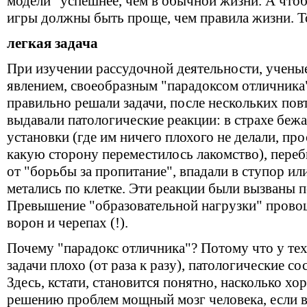
модели" успешнее, чем в обычной жизни. А чтоб
игры должны быть проще, чем правила жизни. То
легкая задача
При изучении рассудочной деятельности, учены
явлением, своеобразным "парадоксом отличника
правильно решали задачи, после нескольких пов
выдавали патологические реакции: в страхе беж
установки (где им ничего плохого не делали, про
какую сторону переместилось лакомство), переб
от "борьбы за пропитание", впадали в ступор ил
метались по клетке. Эти реакции были вызваны 
Превышение "образовательной нагрузки" провоц
ворон и черепах (!).
Почему "парадокс отличника"? Потому что у те
задачи плохо (от раза к разу), патологические с
Здесь, кстати, становится понятно, насколько х
решению проблем мощный мозг человека, если 