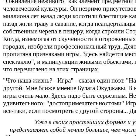
"Оживление неживого" как элемент предметной и
человеческой культуры. Он незримо присутствова
миллиона лет назад люди колотили блестящие ка
назад жгли траву в саванне, когда неандертальц
собственные черепа в пещеру, когда строили С
Когда, изнемогая от скученности в огороженных
городах, изобрели профессиональный труд. Деят
пропитана признаками игры. Здесь найдется мес
спектаклю", и манипуляции живыми объектами, и 
что перечислено на этих страницах.
"Что наша жизнь? - Игра" - сказал один поэт. "На
другой. Мне ближе мнение Булата Окуджавы. В
игры очень мало. Здесь надо быть серьезным. Не
удивительного: "достопримечательностями" Игр
все-таки, если посмотреть с другой стороны... Д
Уже в своих простейших формах и 
представляет собой нечто большее, чем чисто