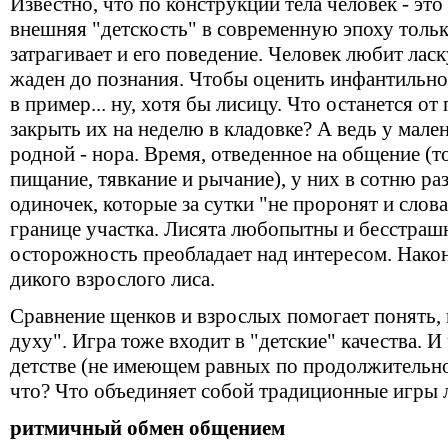
Известно, что по конструкции тела человек - это
внешняя "детскость" в современную эпоху тольк
затрагивает и его поведение. Человек любит ласк
жаден до познания. Чтобы оценить инфантильнос
в пример... ну, хотя бы лисицу. Что останется о
закрыть их на неделю в кладовке? А ведь у мале
родной - нора. Время, отведенное на общение (т
пищание, тявкание и рычание), у них в сотню ра
одиночек, которые за сутки "не проронят и слов
границе участка. Лисята любопытны и бесстрашн
осторожность преобладает над интересом. Након
дикого взрослого лиса.
Сравнение щенков и взрослых помогает понять, 
духу". Игра тоже входит в "детские" качества. И 
детстве (не имеющем равных по продолжительнос
что? Что объединяет собой традиционные игры 
ритмичный обмен общением