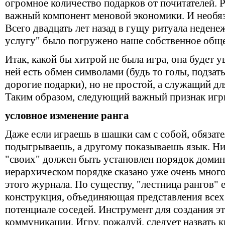
огромное количество подарков от почитателей. Р
важный компонент меновой экономики. И необя
Всего двадцать лет назад в гущу ритуала недене
услугу" было погружено наше собственное обще
Итак, какой бы хитрой не была игра, она будет у
ней есть обмен символами (будь то голы, подзат
дорогие подарки), но не простой, а служащий дл
Таким образом, следующий важный признак игр
условное изменение ранга
Даже если играешь в шашки сам с собой, обязат
подыгрываешь, а другому показываешь язык. Ни
"своих" должен быть установлен порядок доми
иерархическом порядке сказано уже очень многое
этого журнала. По существу, "лестница рангов" 
конструкция, объединяющая представления всех
потенциале соседей. Инструмент для создания э
коммуникации. Игру, пожалуй, следует назвать к