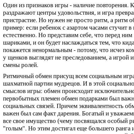
Один из признаков игры - наличие повторения. 
раздражают центры удовольствия, и игра превра
пристрастие. Но нужен не просто ритм, а ритм о
пример: если ребенок с азартом часами стучит в 
естественно. Но представим себе, что перед ним 
шариками, и он будет наслаждаться тем, что кида
покажется ненормальным - потому, что исчез ко
у щенков выглядят не преследованием, а игрой 
смены ролей.
Ритмичный обмен присущ всем социальным играм
шахматной партии мудрецов. И в этой социально
смыслов игры: обмен происходит исключительн
первобытных племен обмен подарками был важ
социальных связей. Причем эквивалентность обм
важен был сам факт дарения. Богатый и уважаем
все свое имущество (чему посвящался особый рит
"голым". Но этим достигал еще большего ранга и.