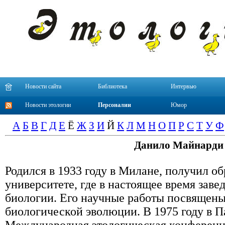
Новости сайта
Библиотека
Интервью
Новости этологии
Персоналии
Юмор
А
Б
В
Г
Д
Е
Ё
Ж
З
И
Й
К
Л
М
Н
О
П
Р
С
Т
У
Ф
Данило Майнарди
Родился в 1933 году в Милане, получил о
университете, где в на­стоящее время заве
биологии. Его научные работы посвящен
биологической эво­люции. В 1975 году в 