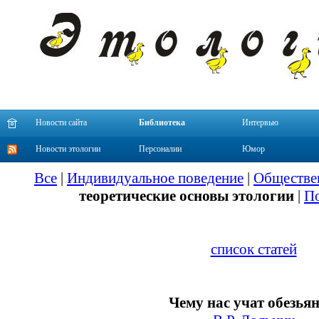
Новости сайта
Библиотека
Интервью
Новости этологии
Персоналии
Юмор
Все
|
Индивидуальное поведение
|
Обществе
теоретические основы этологии
|
По
список статей
Чему нас учат обезья