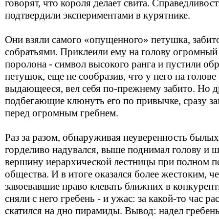
говорят, что короля делает свита. Справедливос
подтвердили экспериментами в курятнике.
Они взяли самого «опущенного» петушка, забито
собратьями. Приклеили ему на голову огромный
поролона - символ высокого ранга и пустили об
петушок, еще не сообразив, что у него на голов
выдающееся, вел себя по-прежнему забито. Но д
подбегающие клюнуть его по привычке, сразу за
перед огромным гребнем.
Раз за разом, обнаруживая неуверенность былы
горделиво надувался, выше поднимал голову и ш
вершину иерархической лестницы при полном 
общества. И в итоге оказался более жестоким, 
завоевавшие право клевать ближних в конкурент
сняли с него гребень - и ужас: за какой-то час 
скатился на дно пирамиды. Вывод: надел гребень 