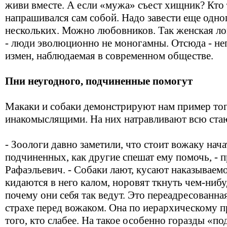
живи вместе. А если «мужа» съест хищник? Кто
напрашивался сам собой. Надо завести еще одно
нескольких. Можно любовников. Так женская лог
- люди эволюционно не моногамны. Отсюда - неп
измен, наблюдаемая в современном обществе.
Пни неугодного, подчиненные помогут
Макаки и собаки демонстрируют нам пример того
инакомыслящими. На них натравливают всю ста
- Зоологи давно заметили, что стоит вожаку нача
подчиненных, как другие спешат ему помочь, - 
Рафаэльевич. - Собаки лают, кусают наказываемо
кидаются в него калом, норовят ткнуть чем-нибу
почему они себя так ведут. Это переадресованна
страхе перед вожаком. Она по иерархическому 
того, кто слабее. На такое особенно горазды «под