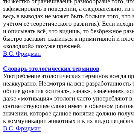
ты жёстко ограничиваешь разнообразие того, чт
зафиксировать в поведении, а следовательно, из 
ведь в выводах не может быть больше того, что 
учётом её теоретического развития). Если исход
и описывать всё, что видишь, то безбрежное раз
быстро заставит скатиться к примитивной и плос
«колодкой» похуже прежней.
В.С. Фридман
Словарь этологических терминов
Употребление этологических терминов всегда п
неаккуратно. Несмотря на всю разработанность 
общие gонятия «сигнал», «знак», «значение», «
даже «мотивация» этологи часто употребляют в 
соответствующее слово имеет в обычном разгово
значении, которое данное понятие должно полу
к коммуникации животных и к их видоспецифич
В.С. Фридман