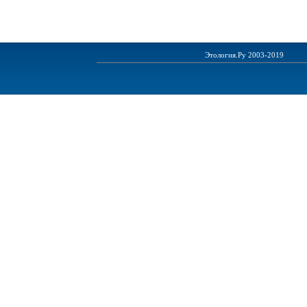
Этология.Ру 2003-2019