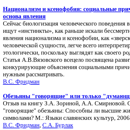
Национализм и ксенофобия: социальные при
основа явления
Сейчас биологизация человеческого поведения в
ищут «инстинкты», как раньше искали бессмерт
явления национализма и ксенофобии, как «зверс
человеческой сущности, легче всего интерпрети
этологически, поскольку выглядят как своего р
Статья А.В.Вязовского всецело посвящена разви
конкурирующие объяснения социальными причин
нужным рассматривать.
В.С. Фридман
Обезьяны "говорящие" или только "думающ
Отзыв на книгу З.А. Зориной, А.А. Смирновой. 
"говорящие" обезьяны: Способны ли высшие жи
символами? М.: Языки славянских культур, 2006.
В.С. Фридман
,
С.А. Бурлак