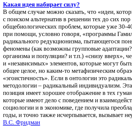
Какая идея набирает силу?
В общем случае можно сказать, что «идеи, кото
с поиском альтернатив в решении тех до сих по
общебиологических проблем, которые уже 30-40
при помощи, условно говоря, «программы Гами
радикального редукционизма, пытающегося пон
феномены (как возможны групповые адаптации?
организма и популяции? и т.п.) «снизу вверх», ч
и «независимых» элементов, которые могут быть
общее целое, но каким-то метафизическим обра
«эгоистичность». Если в онтологии это радикал
методологии – радикальный индивидуализм. Эта
позиция имеет хорошее отображение в тех гума
которые имеют дело с поведением и взаимодейс
социологии и в экономике, где получила преобл
годы, и точно также исчерпывается, вызывает не
В.С. Фридман