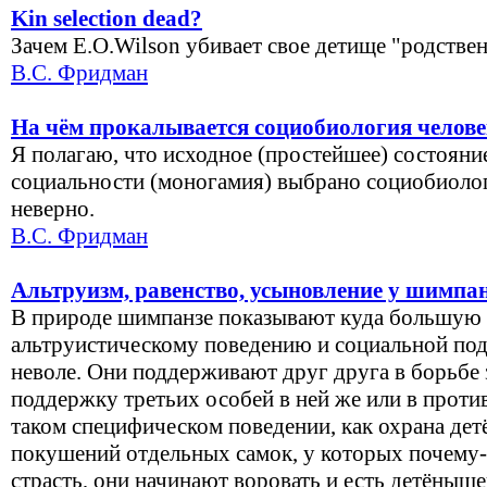
Kin selection dead?
Зачем E.O.Wilson убивает свое детище "родстве
В.С. Фридман
На чём прокалывается социобиология челов
Я полагаю, что исходное (простейшее) состояни
социальности (моногамия) выбрано социобиоло
неверно.
В.С. Фридман
Альтруизм, равенство, усыновление у шимпа
В природе шимпанзе показывают куда большую 
альтруистическому поведению и социальной под
неволе. Они поддерживают друг друга в борьбе з
поддержку третьих особей в ней же или в проти
таком специфическом поведении, как охрана де
покушений отдельных самок, у которых почему-
страсть, они начинают воровать и есть детёныше