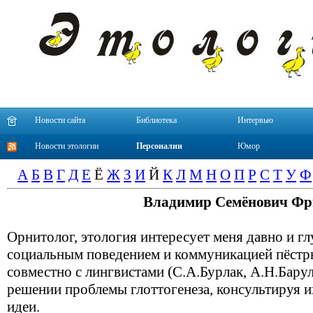
Новости сайта
Библиотека
Интервью
Новости этологии
Персоналии
Юмор
А
Б
В
Г
Д
Е
Ё
Ж
З
И
Й
К
Л
М
Н
О
П
Р
С
Т
У
Ф
Владимир Семёнович Ф
Орнитолог, этология интересует меня давно и г
социальным поведением и коммуникацией пёстры
совместно с лингвистами (С.А.Бурлак, А.Н.Барул
решении проблемы глоттогенеза, консультируя и
идеи.