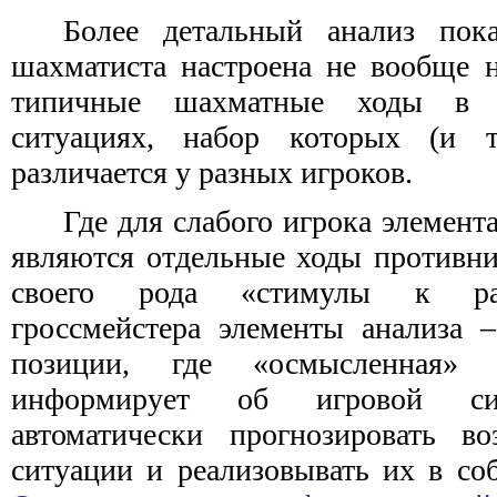
Более детальный анализ пока
шахматиста настроена не вообще н
типичные шахматные ходы в 
ситуациях, набор которых (и т
различается у разных игроков.
Где для слабого игрока элемент
являются отдельные ходы противни
своего рода «стимулы к ра
гроссмейстера элементы анализа 
позиции, где «осмысленная» 
информирует об игровой сит
автоматически прогнозировать во
ситуации и реализовывать их в со