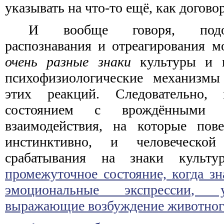
указывать на что-то ещё, как догово
И вообще говоря, подо
распознавания и отреагирования м
очень разные знаки
культуры и и
психофизиологические механизмы
этих реакций. Следовательно,
состоянием с врождёнными 
взаимодействия, на которые пове
инстинктивно, и человеческой
срабатывания на знаки культ
промежуточное состояние, когда зна
эмоциональные экспрессии, 
выражающие возбуждение животного