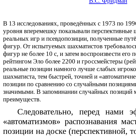
В.С. Фридман
В 13 исследованиях, проведённых с 1973 по 199
уровня вперемешку показывали перспективные 
реальных игр и псевдопозиции, полученные пут
фигур. От испытуемых шахматистов требовалос
фигур не более 10 с, и затем воспроизвести его 
рейтингом Эло более 2200 и гроссмейстеры (рей
реальные позиции намного лучше слабых игроко
шахматиста, тем быстрей, точней и «автоматичн
позиции по сравнению со случайными позициями
значимыми. В запоминании случайных позиций м
преимуществ.
Следовательно, перед нами э
«автоматизмов» распознавания мас
позиции на доске (перспективной, т