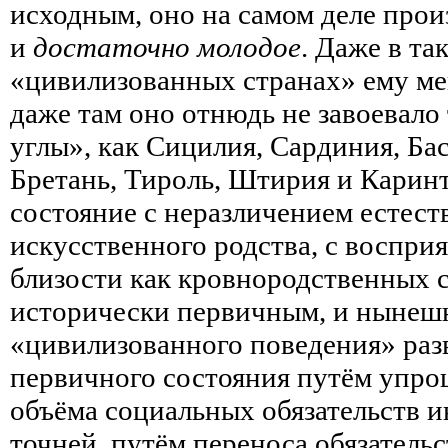
исходным, оно на самом деле про
и
достаточно молодое
. Даже в та
«цивилизованных странах» ему мен
даже там оно отнюдь не завоевало
углы», как Сицилия, Сардиния, Ба
Бретань, Тироль, Штирия и Каринт
состояние с неразличением естест
искусственного родства, с воспри
близости как кровнородственных с
исторически первичным, и нынеш
«цивилизованного поведения» разв
первичного состояния путём упро
объёма социальных обязательств и
точней, путём переноса обязательс