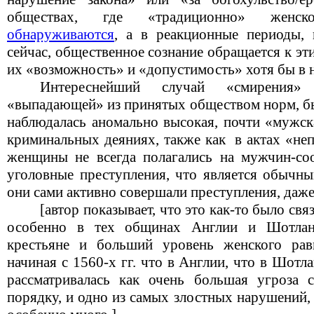
обществах, где «традиционно» женск
обнаруживаются
, а в реакционные периоды,
сейчас, общественное сознание обращается к э
их «возможность» и «допустимость» хотя бы в 
Интереснейший случай «смирения» 
«выпадающей» из принятых обществом норм, бы
наблюдалась аномально высокая, почти «мужск
криминальных деяниях, также как в актах «не
женщины не всегда полагались на мужчин-со
уголовные преступления, что является обычны
они сами активно совершали преступления, даже
[автор показывает, что это как-то было св
особенно в тех общинах Англии и Шотлан
крестьяне и больший уровень женского рав
начиная с 1560-х гг. что в Англии, что в Шот
рассматривалась как очень большая угроза 
порядку, и одно из самых злостных нарушений