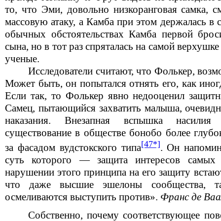
то, что Эми, довольно низкоранговая самка, с
массовую атаку, а Камба при этом держалась в 
обычных обстоятельствах Камба первой брос
сына, но в тот раз спряталась на самой верхушке
ученые.
Исследователи считают, что Фолькер, воз
Может быть, он попытался отнять его, как ино
Если так, то Фолькер явно недооценил защитн
Самец, пытающийся захватить малыша, очевидн
наказания. Внезапная вспышка насилия 
существование в обществе бонобо более глубо
[47*]
за фасадом вудстокского типа
. Он напомин
суть которого — защита интересов самых
нарушении этого принципа на его защиту встают
что даже высшие эшелоны сообщества, та
осмеливаются выступить против».
Франс де Ваа
Собственно, почему соответствующее пов