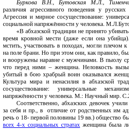
Буркова В.Н., Бутовская М.Л., Тимен
различия агрессивного поведения у русских
Агрессия и мирное сосуществование: универс
социальной напряжённости у человека. М.Л.Бутов
«В абхазской традиции не принято убивать
время кровной мести (даже если она убийца
мстить, участвовать в походах, могли плечом 
на поле брани. Но при этом они, как правило, 
и вооружены наравне с мужчинами. В пыолу ср
что перед ними – женщина. Неловкость вызыв
убитый в бою храбрый воин оказывался женщ
Культура мира и ненасилия в абхазской тра
сосуществование: универсальные механи
напряжённости у человека. М.: Научный мир. С.
Соответственно, абхазских девочек учили
за себя и пр., в отличие от родственных им а
речь о 18- первой половины 19 вв.) общество 
всех 4-х социальных стратах
женщина была ли