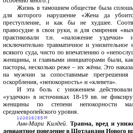
особенно много.]
Жизнь в тамошнем обществе была сплошь
для которого нарушение «Жена да убоит
преступление, и как бы не худшее. Соотв
правосудие в свои руки, и для смирения «в
практиковали т.н. «наложение уздечки»
исключительно травматичное и унизительное н
всякого суда, чисто по впечатлению о «непосл
женщины, и главными инициаторами были, как 
пасторы, несколько реже – их жёны. Это наказ
на мужчин за сопоставимые прегрешения 
оскорбления, «непокорность» и «клевета».
И эта боль с унижением действовал
«уздечки» в источниках 18-19 вв. не фиксиру
женщины по степени непокорности ма
среднеевропейского уровня.
1
-
2
-
3
-
4
-
5
-
6
-
7
-
8
-
9
-10
Анн-Мари Килдей
.
Травма, вред и униж
девиантное поведение в Шотландии Нового в