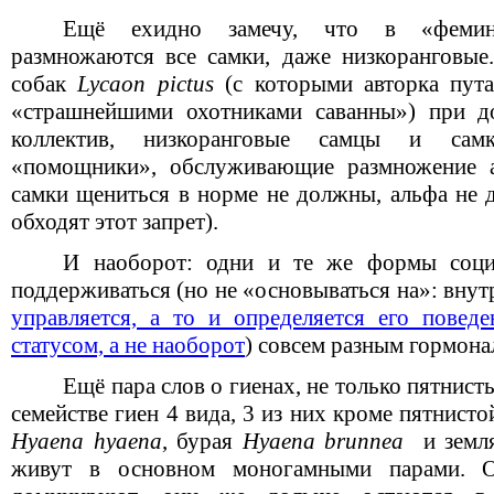
Ещё ехидно замечу, что в «фемини
размножаются все самки, даже низкоранговые
собак
Lycaon
pictus
(с которыми авторка пута
«страшнейшими охотниками саванны») при д
коллектив, низкоранговые самцы и сам
«помощники», обслуживающие размножение а
самки щениться в норме не должны, альфа не д
обходят этот запрет).
И наоборот: одни и те же формы соци
поддерживаться (но не «основываться на»: вну
управляется, а то и определяется его повед
статусом, а не наоборот
) совсем разным гормон
Ещё пара слов о гиенах, не только пятнист
семействе гиен 4 вида, 3 из них кроме пятнист
Hyaena hyaena
, бурая
Hyaena brunnea
и земл
живут в основном моногамными парами. 