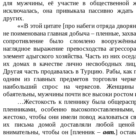
для мужчины, её участие в общественной 
исключалась, она привыкала пассивно ждать
других.
««В этой цитате [про набеги отряда дворя
не поименована главная добыча – пленные, захв
сопротивление было сломлено вооружённ
наглядное выражение превосходства агрессора
элемент адыгского хозяйства. Часть из них осед
их домах в качестве лично несвободных лиц
Другая часть продавалась в Турцию. Рабы, как 
одним из главных предметов торговли черк
наибольший спрос на черкесов. Женщины
обаятельны, мужчины почти все высоки ростом
…Жестокость к пленнику была общерасп
пленниками, особенно высокопоставленными,
жестоко, чтобы они имели повод жаловаться св
их письма домой доставляли любой цено
внимательны, чтобы он [пленник –
авт.
] оста