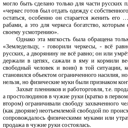
могло быть сделано только для части русских 
«черкес готов был отдать одежду с собственного
остаться, особенно он старается женить его 
рабами, а это для черкеса богатство, которым
своему усмотрению».
Однако эта мягкость была обращена тольк
«Земледельцу, - говорили черкесы, - всё равн
русских, а дворянину не всё равно; он или ум
держали в цепях, сажали в яму и кормили ве
свободный человек и воин) в той ситуации, к
становился объектом ограниченного насилия, но
нельзя, но физические муки были признаком кон
Захват пленников и работорговля, т.е. про
а простолюдинов в чужие руки (кратко в первом 
втором) ограничивали свободу захваченного чел
(как дворяне) неотъемлемой свободой по прои
сопровождалось физическими муками или утрат
продажа в чужие руки состоялась.