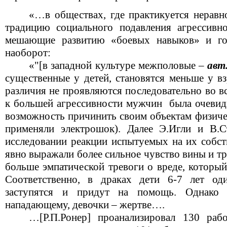
«…в обществах, где практикуется нерав
традицию социального подавления агрессивн
мешающие развитию «боевых навыков» и го
наоборот:
«"[в западной культуре межполовые –
авт
существенные у детей, становятся меньше у в
различия не проявляются последовательно во в
к большей агрессивности мужчин была очевидн
возможность причинить своим объектам физиче
применяли электрошок). Далее Э.Игли и В.С
исследовании реакции испытуемых на их собс
явно выражали более сильное чувство вины и т
больше эмпатической тревоги о вреде, который
Соответственно, в драках дети 6-7 лет оди
заступятся и придут на помощь. Однако
нападающему, девочки – жертве….
…[Р.П.Ронер] проанализировал 130 раб