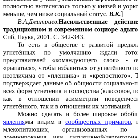
полностью вытеснялось только у князей и уорко
меньше, чем ниже социальный статус.
В.К.
]
В.А.Дмитриев
.
Насильственные дейст
традиционном и современном социоре адыго
Спб, Наука, 2001. С. 342-343.
То есть в обществе с развитой предкл
угнетённых по умолчанию ждали готов
представителей «командующего слоя» - о
«рыпаться», чтобы избавиться от угнетённого 
неотличима от «пленника» и «крепостного». Т
подтверждает данные об общности социально-п
всех форм угнетения и господства (классовое, п
как в отношении асимметрии поведенческо
угнетённого, так и в отношении их мотиваций.
Можно сделать и более широкое обоб
явления
мы видим в
сообществах приматов
, 
млекопитающих, организованных по п
доминирования или ситуативной/территор