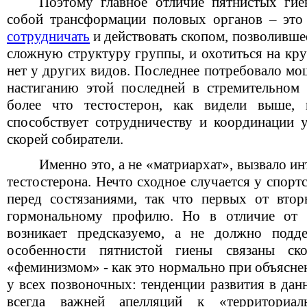
Поэтому главное отличие пятнистых гие
собой трансформации половых органов – это 
сотрудничать
и действовать скопом, позволивше
сложную структуру группы, и охотиться на кр
нет у других видов. Последнее потребовало м
настиганию этой последней в стремительном 
более что тестостерон, как видели выше, 
способствует сотрудничеству и координации у
скорей собиратели.
Именно это, а не «матриархат», вызвало 
тестостерона. Нечто сходное случается у спорт
перед состязаниями, так что первых от вт
гормональному профилю. Но в отличие от г
возникает предсказуемо, а не должно подде
особенности пятнистой гиены связаны с
«феминизмом» - как это нормально при объясне
у всех позвоночных: тенденции развития в дан
всегда важней апелляций к «территориал