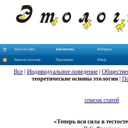
Новости сайта
Библиотека
Интервью
Новости этологии
Персоналии
Юмор
Все
|
Индивидуальное поведение
|
Обществе
теоретические основы этологии
|
По
список статей
«Теперь вся сила в тестос