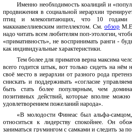
Именно необходимость коалиций и «попул
продвижения в социальной иерархии тренируе
птиц и млекопитающих, что 10 годами п
маккиавеллиевским интеллектом. См.
обзор
М.Е.
надо читать всем любителям поп-этологии, чтоб
«примативность», не воспринимать ранги - будь
как индивидуальные характеристики.
Тем более для приматов верна максима чел
всего годится штык, вот только сидеть на нём
своё место в иерархии от разного рода претен
снискать и поддерживать «согласие управляем
быть стать более популярным, чем домина
позитивных действий, которые вполне можно
удовлетворением пожеланий народа».
«В молодости Финеас был альфа‑самцом,
относиться к лидерству спокойнее. Он обож
заниматься грумингом с самками и следить за 