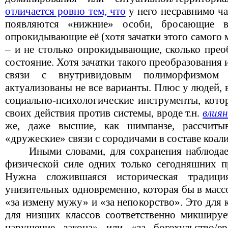
отличается ровно тем, что
у него несравнимо ч
появляются «нижние» особи, бросающие 
опрокидывающие её (хотя зачатки этого самого
– и не столько опрокидывающие, сколько прео
состояние. Хотя зачатки такого преобразования 
связи с внутривидовым полиморфизмом 
актуализованы не все варианты. Плюс у людей, 
социально-психологические инструменты, кото
своих действия против системы, вроде т.н.
влия
же, даже высшие, как шимпанзе, рассчит
«дружеские» связи с сородичами в составе коал
Иными словами, для сохранения наблюдае
физической силе одних только сегодняшних пр
Нужна сложившаяся историческая традици
унизительных одновременно, которая бы в мас
«за измену мужу» и «за непокорство». Это для
для низших классов соответственно микширует
нарушение закона» или «за богохульство/ер