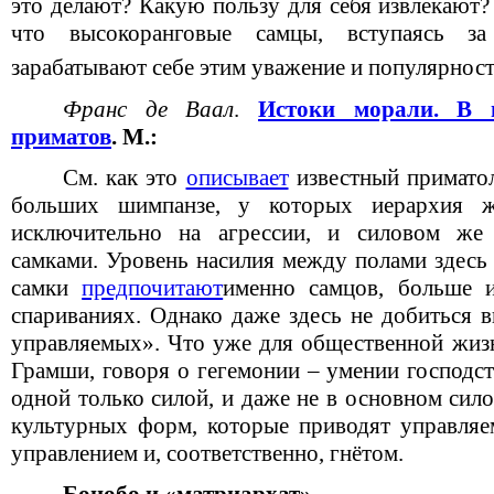
это делают? Какую пользу для себя извлекают?
что высокоранговые самцы, вступаясь з
зарабатывают себе этим уважение и популярност
Франс де Ваал
.
Истоки морали. В п
приматов
. М.:
См. как это
описывает
известный приматол
больших шимпанзе, у которых иерархия жё
исключительно на агрессии, и силовом же
самками. Уровень насилия между полами здесь 
самки
предпочитают
именно самцов, больше 
спариваниях. Однако даже здесь не добиться в
управляемых». Что уже для общественной жи
Грамши, говоря о гегемонии – умении господс
одной только силой, и даже не в основном сило
культурных форм, которые приводят управля
управлением и, соответственно, гнётом.