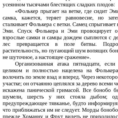
усеянном тысячами блестящих сладких плодов:
«Фолькер прыгает на ветке, где сидит Э
самка, кажется, теряет равновесие, но зат
сталкивает Фолькера с ветки. Самец спрыгивает
Эми. Спуск Фолькера и Эми провоцирует о
взрослые самки и самцы дождем сыплются с дер
лес превращается в поле битвы. Подроб
растительность, но пугающий шум вопящих боно
не шуточное, а настоящее сражение».
Организованная атака пятнадцати, есл
целиком и полностью нацелена на Фолькера
волочить по земле взад и вперед. Через некотор
участке; он отчаянно цеплялся за дерево всеми 
искажена панической гримасой. Все бонобо 
шумели, шерсть у них стояла дыбом; од
предупреждающее тявканье, будто информируя 
что приближаться им не следует. Морды боноб
прежде Хоманну и Фрут видеть не приходилось