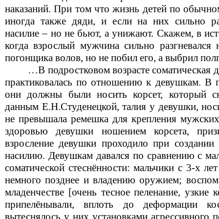
наказаний. При том что жизнь детей по обычно
иногда также дяди, и если на них сильно р
насилие – но не бьют, а унижают. Скажем, в ис
когда взрослый мужчина сильно разгневался н
погонщика волов, но не побил его, а выбрил п
…В подростковом возрасте соматическая д
практиковалась по отношению к девушкам. В п
они должны были носить корсет, который с
данным Е.Н.Студенецкой, талия у девушки, нос
не превышала ремешка для крепления мужских
здоровью девушки ношением корсета, при
взросление девушки проходило при создании 
насилию. Девушкам давался по сравнению с ма
соматической стеснённости: мальчики с 3-х лет
немного позднее и владению оружием; воспом
младенчестве [очень тесное пеленание, узкие 
припелёнывали, вплоть до деформации к
вытеснялось у них установками агрессивного п