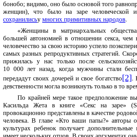
бонобо; видимо, оно было основой того равнопр
женщин), что было на заре человеческой и
сохранились
у
многих примитивных народов
.
«Женщины в матриархальных обществах
большей автономией в отношении секса, чем 
человечество за свою историю успело поэкспер
самых разных репродуктивных стратегий. Скоре
прижилась у нас только после сельскохозяй
10 000 лет назад, когда мужчины стали бес
[2]
передадут своих дочерей и свое богатство
.
девственности могла возникнуть только в то вре
По крайней мере такое предположение вы
Касильда Жета в книге «Секс на заре» (S
провокационно представлены в качестве родово
человека. В главе «Кто ваши папы?» авторы о
культурах ребенок получает дополнительные 
имеет нескольких отцов. В своих аргументах о