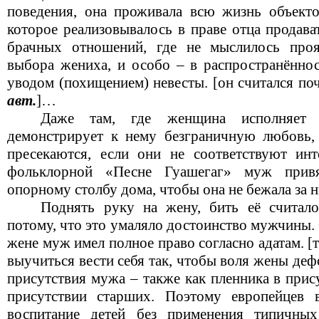
поведения, она проживала всю жизнь объекто
которое реализовывалось в праве отца продава
брачных отношений, где не мыслилось про
выбора жениха, и особо – в распространённос
уводом (похищением) невесты. [он считался поч
авт.
]…
Даже там, где женщина исполняет
демонстрирует к нему безграничную любовь, 
пресекаются, если они не соответствуют ин
фольклорной «Песне Гуашегаг» муж привя
опорному столбу дома, чтобы она не бежала за н
Поднять руку на жену, бить её считал
потому, что это умаляло достоинство мужчины.
жене муж имел полное право согласно адатам. 
выучиться вести себя так, чтобы воля жены де
присутствия мужа – также как пленника в прис
присутствии старших. Поэтому европейцев 
воспитание детей без применения типичны