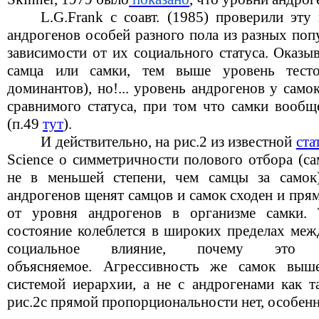
L.
G
.Frank с соавт. (1985) проверили эту
андрогенов особей разного пола из разных по
зависимости от их социального статуса. Оказы
самца или самки, тем выше уровень тесто
доминантов), но!... уровень андрогенов у само
сравнимого статуса, при том что самки вооб
(п.49
тут
).
И действительно, на рис.2 из известной
ста
Science
о симметричности полового отбора (са
не в меньшей степени, чем самцы за самок
андрогенов щенят самцов и самок сходен и пря
от уровня андрогенов в организме самки. Т
состояние колеблется в широких пределах меж
социальное влияние, почему это
объясняемое.
Агрессивность же самок выше
системой иерархии, а не с андрогенами как т
рис.2с прямой пропорциональности нет, особенн