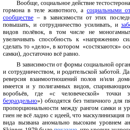
Вообще, социальное действие тестостерон
гормона в теле животного, а
социальными о
сообществе
– в зависимости от этих послед
повышать, и сотрудничество усиливать, и
заб
видов полёвок, в том числе не моногамны
увеличивать способность к «напряжению с
сделать то «дело», в котором «состязаются» о
самки), достаточно всё равно.
В зависимости от формы социальной орган
и сотрудничеством, и родительской заботой. Да
реверсия взаимоотношений полов и/или доми
имеется и у полигамных видов, спаривающих
воробьёв, где «с человеческой» точки 
безраздельно
») обходятся без типичного для п
пропорциональности между рангом самки и уро
гиен не всё ладно с идеей, что маскулинизация 
вида вызвана аномально высоким уровнем ан
Skinner, 1979 было
показано
, что уровни андрог