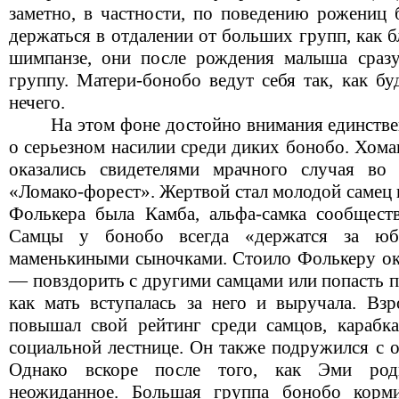
заметно, в частности, по поведению рожениц 
держаться в отдалении от больших групп, как 
шимпанзе, они после рождения малыша сраз
группу. Матери-бонобо ведут себя так, как б
нечего.
На этом фоне достойно внимания единств
о серьезном насилии среди диких бонобо. Хома
оказались свидетелями мрачного случая во 
«Ломако-форест». Жертвой стал молодой самец
Фолькера была Камба, альфа-самка сообществ
Самцы у бонобо всегда «держатся за юб
маменькиными сыночками. Стоило Фолькеру ока
— повздорить с другими самцами или попасть 
как мать вступалась за него и выручала. Взр
повышал свой рейтинг среди самцов, карабк
социальной лестнице. Он также подружился с 
Однако вскоре после того, как Эми род
неожиданное. Большая группа бонобо корми