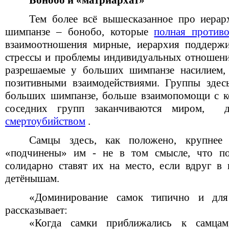
Бонобо и «матриархат»
Тем более всё вышесказанное про иера
шимпанзе – бонобо, которые
полная против
взаимоотношения мирные, иерархия поддержи
стрессы и проблемы индивидуальных отношен
разрешаемые у больших шимпанзе насилием, 
позитивными взаимодействиями. Группы здес
больших шимпанзе, больше взаимопомощи с ко
соседних групп заканчиваются миром, 
смертоубийством
.
Самцы здесь, как положено, крупнее 
«подчинены» им - не в том смысле, что по
солидарно ставят их на место, если вдруг в 
детёнышам.
«Доминирование самок типично и дл
рассказывает:
«Когда самки приближались к самцам