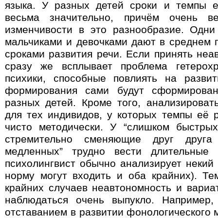
языка. У разных детей сроки и темпы е
весьма значительно, причём очень в
изменчивости в это разнообразие. Одни
мальчиками и девочками дают в среднем 
сроками развития речи. Если принять неа
сразу же всплывает проблема гетерох
психики, способные повлиять на разви
формирования сами будут сформирова
разных детей. Кроме того, анализироват
для тех индивидов, у которых темпы её 
чисто методически. У “слишком быстрых
стремительно сменяющие друг друга
медленных” трудно вести длительные
психолингвист обычно анализирует некий 
норму могут входить и оба крайних)
.
Те
крайних случаев неавтономность и вариа
наблюдаться очень выпукло. Например,
отставанием в развитии фонологического 