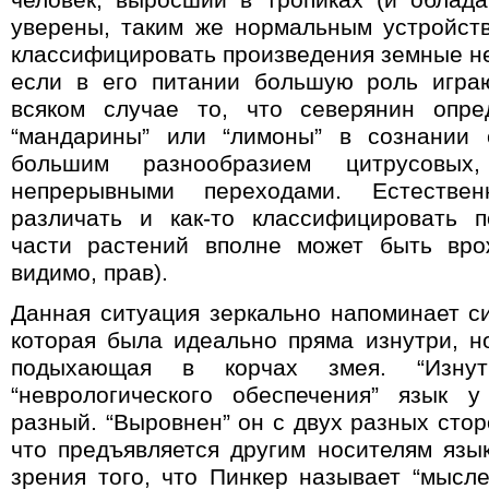
человек, выросший в тропиках (и облад
уверены, таким же нормальным устройст
классифицировать произведения земные не
если в его питании большую роль игра
всяком случае то, что северянин опред
“мандарины” или “лимоны” в сознании 
большим разнообразием цитрусовых,
непрерывными переходами. Естествен
различать и как-то классифицировать 
части растений вполне может быть вро
видимо, прав).
Данная ситуация зеркально напоминает си
которая была идеально пряма изнутри, н
подыхающая в корчах змея. “Изнут
“неврологического обеспечения” язык 
разный. “Выровнен” он с двух разных сторо
что предъявляется другим носителям язык
зрения того, что Пинкер называет “мысле