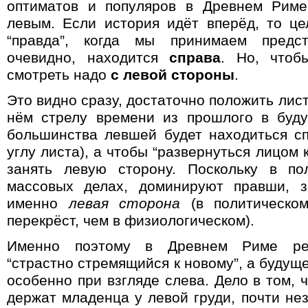
оптиматов и популяров в Древнем Риме
левым. Если история идёт вперёд, то це
“правда”, когда мы принимаем предст
очевидно, находится
справа
. Но, чтоб
смотреть надо
с левой стороны
.
Это видно сразу, достаточно положить лист
нём стрелу времени из прошлого в буд
большинства левшей будет находиться с
углу листа), а чтобы “развернуться лицом 
занять левую сторону. Поскольку в по
массовых делах, доминируют правши,
именно
левая сторона
(в политическо
перекрёст, чем в физиологическом).
Именно поэтому в Древнем Риме ре
“страстно стремящийся к новому”, а будуще
особенно при взгляде слева. Дело в том,
держат младенца у левой груди, почти не