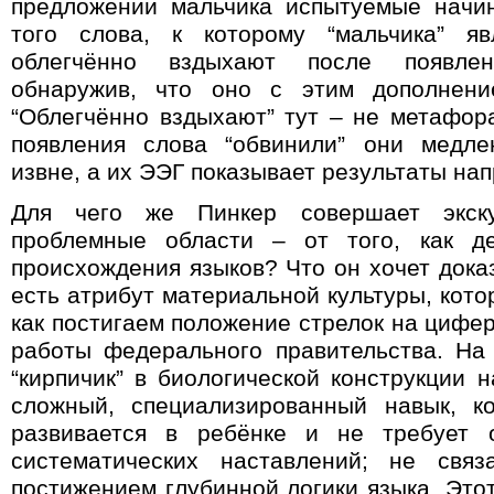
предложении мальчика испытуемые начи
того слова, к которому “мальчика” яв
облегчённо вздыхают после появлен
обнаружив, что оно с этим дополнени
“Облегчённо вздыхают” тут – не метафор
появления слова “обвинили” они медле
извне, а их ЭЭГ показывает результаты на
Для чего же Пинкер совершает экс
проблемные области – от того, как де
происхождения языков? Что он хочет доказ
есть атрибут материальной культуры, кото
как постигаем положение стрелок на цифе
работы федерального правительства. На
“кирпичик” в биологической конструкции 
сложный, специализированный навык, к
развивается в ребёнке и не требует 
систематических наставлений; не свя
постижением глубинной логики языка. Это