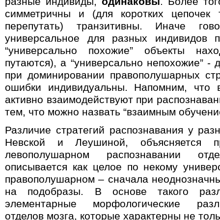
разные индивиды,
одинаковы
.
Более тог
симметричны и (для коротких цепочек 
перепутать) транзитивны. Иначе гов
универсальное для разных индивидов п
“универсально похожие” объекты нах
путаются), а “универсально непохожие” - 
при доминировании правополушарных стр
ошибки индивидуальны. Напомним, что 
активно взаимодействуют при распознаван
тем, что можно назвать “взаимным обучени
Различие стратегий распознавания у раз
Невской и Леушиной
,
объясняется п
левополушарном распознавании отд
описывается как целое по некому универ
правополушарном – сначала неоднозначн
на подобразы. В основе такого разл
элементарные морфологические разл
отделов мозга, которые характерны не толь