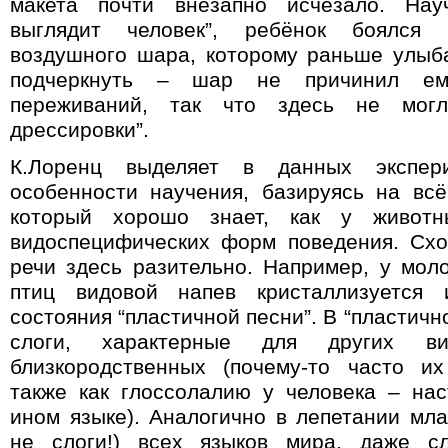
макета почти внезапно исчезало. Науч
выглядит человек”, ребёнок боялся 
воздушного шара, которому раньше улыба
подчеркнуть – шар не причинил ем
переживаний, так что здесь не могл
дрессировки”
.
К.Лоренц выделяет в данных экспер
особенности научения, базируясь на вс
который хорошо знает, как у животн
видоспецифических форм поведения. Сх
речи здесь разительно. Например, у мо
птиц видовой напев кристаллизуется 
состояния “пластичной песни”. В “пластичн
слоги, характерные для других в
близкородственных (почему-то часто их
также как глоссолалию у человека – на
ином языке). Аналогично в лепетании мл
не слоги!) всех языков мира, даже с