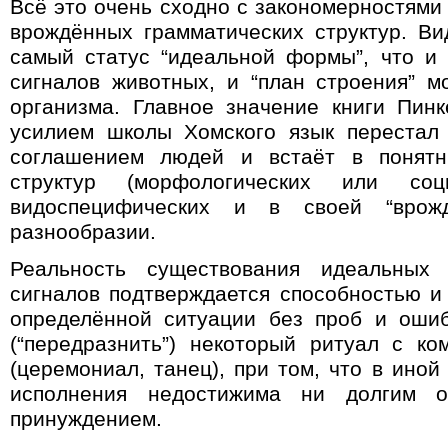
Всё это очень сходно с закономерностями
врождённых грамматических структур. В
самый статус “идеальной формы”, что и
сигналов животных, и “план строения”
м
организма. Главное значение книги Пин
усилием школы Хомского язык перестал
соглашением людей и встаёт в понятн
структур (морфологических или со
видоспецифических и в своей “врож
разнообразии
.
Реальность существования идеальных
сигналов подтверждается способностью и 
определённой ситуации без проб и ошиб
(“передразнить”) некоторый ритуал с к
(церемониал, танец), при том, что в иной
исполнения недостижима ни долгим о
принуждением.