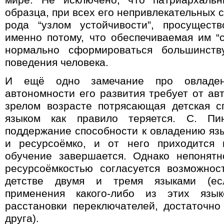
мире. Не исключено, что патриархальн
образца, при всех его непривлекательных с
рода “узлом устойчивости”, просущест
именно потому, что обеспечиваемая им 
нормально сформироваться большинству
поведения человека.
И ещё одно замечание про овладен
автономности его развития требует от ав
зрелом возрасте потрясающая детская с
языком как правило теряется. С. Пин
поддержание способности к овладению язы
и ресурсоёмко, и от него приходится и
обучение завершается. Однако непонятн
ресурсоёмкостью согласуется возможнос
детстве двумя и тремя языками (е
применения какого-либо из этих язы
расстановки переключателей, достаточно
друга).