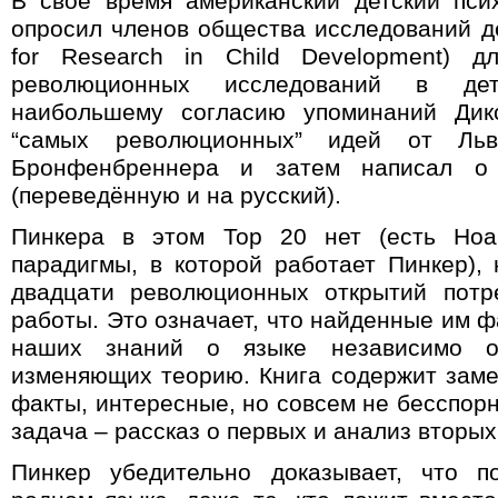
В своё время американский детский пси
опросил членов общества исследований де
for Research in Child Development
) д
революционных исследований в дет
наибольшему согласию упоминаний Дик
“самых революционных” идей от Ль
Бронфенбреннера и затем написал о 
(переведённую и на русский).
Пинкера в этом Тор 20 нет (есть Ноа
парадигмы, в которой работает Пинкер), 
двадцати революционных открытий потр
работы
.
Это означает, что
найденные им фа
наших знаний о языке независимо о
изменяющих теорию. Книга содержит зам
факты, интересные, но совсем не бесспор
задача – рассказ о первых и анализ вторых
Пинкер убедительно доказывает, что п