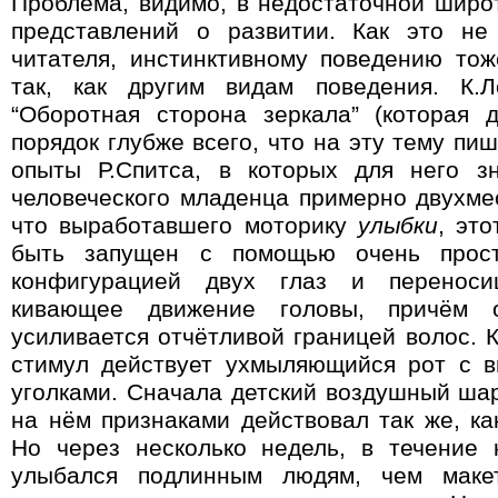
Проблема, видимо, в недостаточной шир
представлений о развитии. Как это не
читателя, инстинктивному поведению то
так, как другим видам поведения. К.
“Оборотная сторона зеркала” (которая 
порядок глубже всего, что на эту тему пиш
опыты Р.Спитса, в которых для него з
человеческого младенца примерно двухмес
что выработавшего моторику
улыбки
, эт
быть запущен с помощью очень прост
конфигурацией двух глаз и переноси
кивающее движение головы, причём о
усиливается отчётливой границей волос. 
стимул действует ухмыляющийся рот с в
уголками. Сначала детский воздушный ша
на нём признаками действовал так же, ка
Но через несколько недель, в течение
улыбался подлинным людям, чем макет