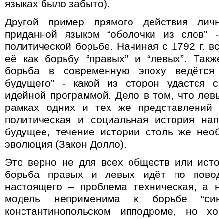
языках было забыто).
Другой пример прямого действия лич
приданной языком “оболочки из слов” 
политической борьбе. Начиная с 1792 г. 
её как борьбу “правых” и “левых”. Так
борьба в современную эпоху ведётся
будущего” - какой из сторон удастся 
идейной программой. Дело в том, что лев
рамках одних и тех же представлений 
политическая и социальная история на
будущее, течение истории столь же нео
эволюция (Закон Долло).
Это верно не для всех обществ или истор
борьба правых и левых идёт по повод
настоящего – проблема техническая, а 
модель неприменима к борьбе “си
константинопольском ипподроме, но х