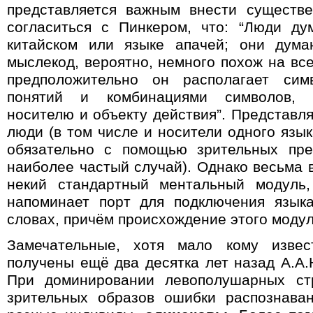
представляется важным внести существе
согласиться с Пинкером, что: “Люди ду
китайском или языке апачей; они дума
мыслекод, вероятно, немного похож на вс
предположительно он располагает си
понятий и комбинациями символов, к
носителю и объекту действия”
.
Представля
люди (в том числе и носители одного язык
обязательно с помощью зрительных пре
наиболее частый случай). Однако весьма 
некий стандартный ментальный модуль,
напоминает порт для подключения язык
словах, причём происхождение этого модул
Замечательные, хотя мало кому извес
получены ещё два десятка лет назад А.А.
При доминировании левополушарных стр
зрительных образов ошибки распознава