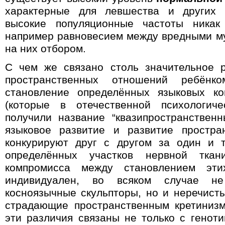
характерные для левшества и других 
высокие популяционные частоты никак 
например равновесием между вредными м
на них отбором.
С чем же связано столь значительное 
пространственных отношений ребёнко
становление определённых языковых ко
(которые в отечественной психологич
получили название “квазипространственн
языковое развитие и развитие простра
конкурируют друг с другом за один и 
определённых участков нервной ткан
компромисса между становлением эти
индивидуален, во всяком случае н
косноязычные скульпторы, но и неречист
страдающие пространственным кретиниз
эти различия связаны не только с генот