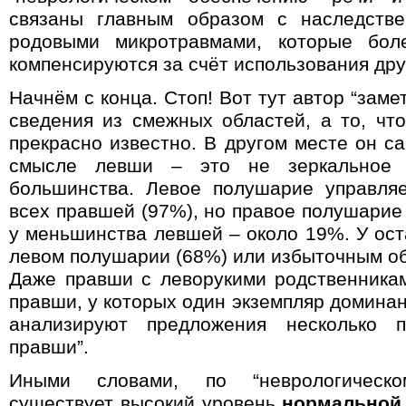
связаны главным образом с наследств
родовыми микротравмами, которые бо
компенсируются за счёт использования дру
Начнём с конца. Стоп! Вот тут автор “заме
сведения из смежных областей, а то, что
прекрасно известно. В другом месте он с
смысле левши – это не зеркальное о
большинства. Левое полушарие управляе
всех правшей
(97%), но правое полушарие
у меньшинства левшей – около 19%. У ост
левом полушарии (68%) или избыточным о
Даже правши с леворукими родственника
правши, у которых один экземпляр доминан
анализируют предложения несколько п
правши
”.
Иными словами, по “неврологическ
существует высокий уровень
нормальной