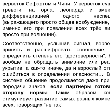
верветок Сефартом и Чини
.
У верветок сущ
тревоги: на орла, леопарда и зме
дифференциацией одного неспец
(выражающего просто общее возбуждение,
именно его при появлении всех трёх ви
просто при волнении).
Соответственно, услышав сигнал, верв
принять и расшифровать сообщение,
определить степень его “достоверности”.
вообще не обращать внимание или реаг
укрытие, а как-то иначе, да и взрослый о
ошибиться в определении опасности… В
системе общение продолжается даже при
передачи знаков,
если партнёры готов
сторону нормы
. Таким образом, ком
стимулирует развитие самых разных комп
всех, говорящих “не так”.