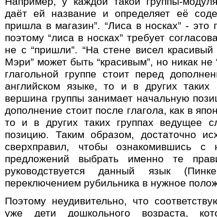
Например, у каждой такой группы-модул
даёт ей название и определяет её сод
пришла в магазин”. “Лиса в носках” - это 
поэтому “лиса в носках” требует согласова
не с “пришли
”.
“На стене висел красивый 
Мэри” может быть “красивым”, но никак не 
глагольной группе стоит перед дополнени
английском языке, то и в других таких
вершина группы занимает начальную позиц
дополнение стоит после глагола, как в япон
то и в других таких группах ведущее с
позицию. Таким образом, достаточно ис
сверхправил, чтобы ознакомившись с 
предложений выбрать именно те прав
руководствуется данный язык (Пин
переключением рубильника в нужное полож
Поэтому неудивительно, что соответств
уже дети дошкольного возраста, ко