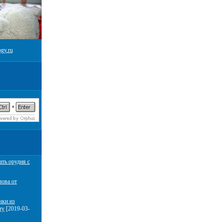
gy.ru
ать орудия с
лова от
чки из
ту
[2019-03-