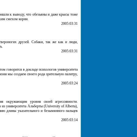
пришли к выводу, что обезьяны и даже крысы тоже
ским смехом корни.
2005:03:31
вероногих друзей. Собаки, так же как и люди,
ь.
2005:03:31
том говорится в докладе психологов университета
зни мы создаем своего рода зрительную палитру,
2005:03:24
ция окружающим уровня своей агрессивности.
из университета Альберты (University of Alberta),
нию длины указательного и безымянного пальцев
2005:03:14