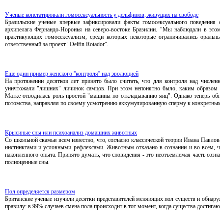
Ученые констатировали гомосексуальность у дельфинов, живущих на свободе
Бразильские ученые впервые зафиксировали факты гомосексуального поведения 
архипелага Фернандо-Норонья на северо-востоке Бразилии. "Мы наблюдали в это
практикующих гомосексуализм, среди которых некоторые ограничивались оральны
ответственный за проект "Delfin Rotador".
Еще один пример женского ''контроля'' над эволюцией
На протяжении десятков лет принято было считать, что для контроля над числен
уничтожали "лишних" личинок самцов. При этом непонятно было, каким образом у
Матке отводилась роль простой "машины по откладыванию яиц". Однако теперь обн
потомства, направляя по своему усмотрению аккумулированную сперму к конкретным 
Крысиные сны или психоанализ домашних животных
Со школьной скамьи всем известно, что, согласно классической теории Ивана Павло
инстинктами и условными рефлексами. Животным отказано в сознании и во всем, ч
накопленного опыта. Принято думать, что сновидения - это неотъемлемая часть созна
полноценные сны.
Пол определяется размером
Британские ученые изучили десятки представителей меняющих пол существ и обнару
правилу: в 99% случаев смена пола происходит в тот момент, когда существа достигаю