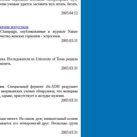
ны ученым удается заставить мух летать, бегать,
2005:04:12
певчим искусством
a-Champaign, опубликованные в журнале Nature
чество женских гормонов - эстрогенов.
2005:03:31
ка. Исследователи из University of Texas решили
менеть.
2005:03:31
ния. Специальный фермент chi-ADH разрушает
ппа американских ученых обнаружила, что женщины
 однако, присутствует в желудке мужчин.
2005:03:31
льше ничего. На самом деле, внимательный хозяин
ывается его четвероногий друг. Несколько групп
2005:03:31