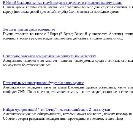
В Новой Зеландии пьяные голуби падают с деревьев и врезаются на лету в окна
Пьяные дикие голуби стали настоящей "головной болью" для службы спасения в 
кереру (новозеландский древесный голубь) были спасены за последнее время.
Левши и правши среди осьминогов
Группа этологов во главе с Р.Бирн (R.Byrne; Венский университет, Австрия) при
осьминогу восемь рук, он всегда предпочитает действовать только одной из них.
Психопаты получают асоциальные наклонности по наследству
Асоциальное поведение во многом является наследуемым среди значительного ко
обнаружили британские ученые.
Потенциальных преступников будут выявлять заранее
Американским исследователям из штата Висконсин удалось установить, какие учас
сообщает CNN. По их мнению, это может помочь выявить людей, склонных к соверш
Найден мутировавший "ген Тэтчер", позволяющий спать 2 часа в сутки
Американские ученые обнаружили ген, который может объяснить, почему некоторым л
Об этом говорят результаты исследования, проведенного учеными, пишет Times.