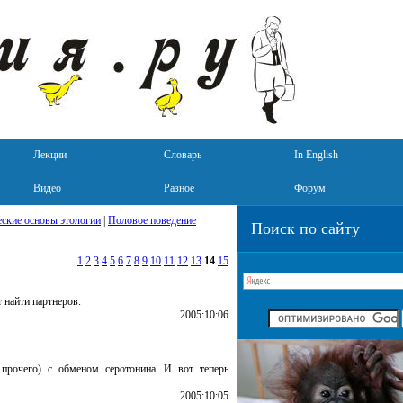
Лекции
Словарь
In English
Видео
Разное
Форум
ские основы этологии
|
Половое поведение
Поиск по сайту
1
2
3
4
5
6
7
8
9
10
11
12
13
14
15
 найти партнеров.
2005:10:06
 прочего) с обменом серотонина. И вот теперь
2005:10:05