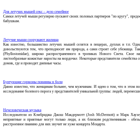
Для летучих мышей секс – дело семейное
Самки летучей мыши регулярно пускают своих половых партнеров "по кругу", предос
бабушкам.
Летучие мыши сооружают жилища
Как известно, большинство летучих мышей селятся в пещерах, дуплах и т.п. Одн
довольствуются тем, что преподносит им природа, а сами строят себе убежища. Та
(Phyllostomidae), широко распространенного в тропиках Нового Света. Свое н
листообразные кожистые наросты на мордочке. Некоторые представители семейства с
домик, где и проводят дневные часы.
Бунтующие гормоны повинны в боли
Давно известно, что женщинам больнее, чем мужчинам. И идею о том, что в этом п
исследование болевого порога у представителей уникальной группы: людей, перенесши
Нечеловеческая музыка
Исследователи из Кэмбриджа Джош Макдермотт (Josh McDermott) и Марк Хаузер 
неприятные и приятные могут только люди, а их близким родственникам - обез
расстроенное пианино для них звучит не хуже концерта Моцарта.