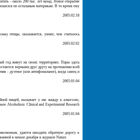
тать – около 200 тыс. лет назад. Новое открытие
зошелся по остальным материкам. В то время ему
2005:02:18
льку птицы, оказывается, умнее, чем считалось
2005:02:02
лый год живут на своих территориях. Пары здесь
 остаются верными друг другу на протяжении всей
ия - дуэтное (или антифональное), когда самец и
2005:01:04
ийной пищей, вызывает у нас жажду к алкоголю,
е Alcoholism: Clinical and Experimental Research
2005:01:04
асекомым, удается находить обратную дорогу к
ванной в начале декабря в журнале Nature.