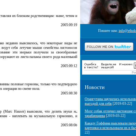
тавляя их близким родственницам: маме, тетям и
2005:09:19
Пишите нам:
info@etholo
ако недавно выяснилось, что некоторые виды не
к ведут себя летучие мыши семейства листоносов
азвание эти зверьки получили за своеобразные
ооружают из листа пальмы своего рода маленький
2005:09:12
овинны половые гормоны, только что подтвердило
Новости
х операции по смене пола.
2005:08:30
Орангутаны научились использов
выгодой для себя
[2019-03-22]
Мозг собак отличил настоящие с
(Marc Hauser) выяснили, что делить звуки на
тарабарщины
[2019-03-22]
ьянам - наплевать на музыкальную гармонию, и
Какаду Гоффина выклевали пало
2005:08:08
картонки и использовали их в бы
22]