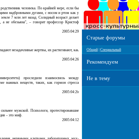
родственник человека. По крайней мере, если бы
ющими надбровными дугами, с носом и ртом как у
 земле 7 млн лет назад. Солидный возраст делает
, а не обезьяна", – говорит профессор Кристоф
2005:04:29
Старые форумы
Общий
|
Специальный
падают незадачливые жертвы, их растягивают, как
2005:04:26
Рекомендуем
Не в тему
ниверситета) проследили взаимосвязь между
е важных веществ, таких, как гормон стресса
2005:04:20
 сильнее мужской. Психологи, протестировавшие
ция – это миф.
2005:04:12
авления нервными клетками лабораторных мух-