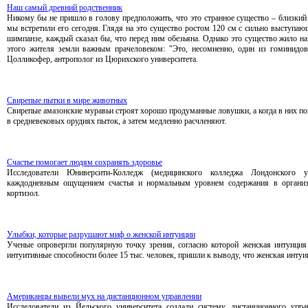
Наш самый древний родственник
Никому бы не пришло в голову предположить, что это странное существо – близкий 
мы встретили его сегодня. Глядя на это существо ростом 120 см с сильно выступа
шимпанзе, каждый сказал бы, что перед ним обезьяна. Однако это существо жило на
этого жителя земли важным прачеловеком: "Это, несомненно, один из гоминидов
Цолликофер, антрополог из Цюрихского университета.
Свирепые пытки в мире животных
Свирепые амазонские муравьи строят хорошо продуманные ловушки, а когда в них по
в средневековых орудиях пыток, а затем медленно расчленяют.
Счастье помогает людям сохранять здоровье
Исследователи Юниверсити-Колледж (медицинского колледжа Лондонского у
каждодневным ощущением счастья и нормальным уровнем содержания в организм
кортизол.
Улыбки, которые разрушают миф о женской интуиции
Ученые опровергли популярную точку зрения, согласно которой женская интуиция
интуитивные способности более 15 тыс. человек, пришли к выводу, что женская интуи
Американцы вывели мух на дистанционном управлении
Исследователи из Йельского университета создали систему дистанционного упр