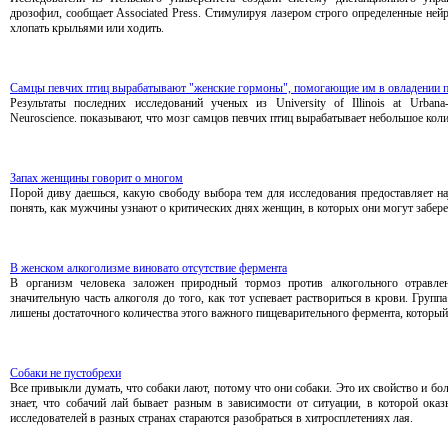
дрозофил, сообщает Associated Press. Стимулируя лазером строго определенные нейро
хлопать крыльями или ходить.
Самцы певчих птиц вырабатывают "женские гормоны", помогающие им в овладении 
Результаты последних исследований ученых из University of Illinois at Urban
Neuroscience. показывают, что мозг самцов певчих птиц вырабатывает небольшое коли
Запах женщины говорит о многом
Порой диву даешься, какую свободу выбора тем для исследования предоставляет нау
понять, как мужчины узнают о критических днях женщин, в которых они могут забере
В женском алкоголизме виновато отсутствие фермента
В организм человека заложен природный тормоз против алкогольного отравле
значительную часть алкоголя до того, как тот успевает раствориться в крови. Гру
лишены достаточного количества этого важного пищеварительного фермента, который,
Собаки не пустобрехи
Все привыкли думать, что собаки лают, потому что они собаки. Это их свойство и бо
знает, что собачий лай бывает разным в зависимости от ситуации, в которой оказ
исследователей в разных странах стараются разобраться в хитросплетениях лая.