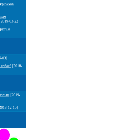
 крючков
мцам
[2019-03-22]
ругу о
5-03]
 собак?
[2018-
повым
[2019-
2018-12-15]