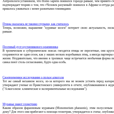
Антропологи установили, что Homo sapiens появился гораздо раньше, чем принято счи
подтверждает теорию о том, что «Человек разумный» появился в Африке и оттуда ра
пришлось уживаться с менее развитыми гоминидами.
Птицы оказалась не такими глупыми, как считалось
Теперь, возможно, выражение "куриные мозги" потеряет свою актуальность, поско
раньше.
Песенный дуэт кустарникового крапивника
В тропическом и субтропическом поясах гнездятся птицы не перелетные, они круг
сохраняются не один сезон, как у наших мелких воробьиных птиц, а иногда партнеры
жизни. Неудивительно, что именно в тропиках чаще встречается необычная форма пен
самка поют столь согласованно, будто одна особь.
Своевременное исследование о пользе алкоголя
Тот же самый механизм мозга, из-за которого мы не можем устоять перед калор
утверждают ученые из Принстонского университета в отчете, опубликованном в журнал
("Алкоголизм: клинические и экспериментальные исследования").
Муравьи знают геометрию
Каким образом фараоновым муравьям (Monomorium pharaonis), этим полуслепым н
дому? Для этого они прибегают к помощи геометрии, утверждается в статье, опублико