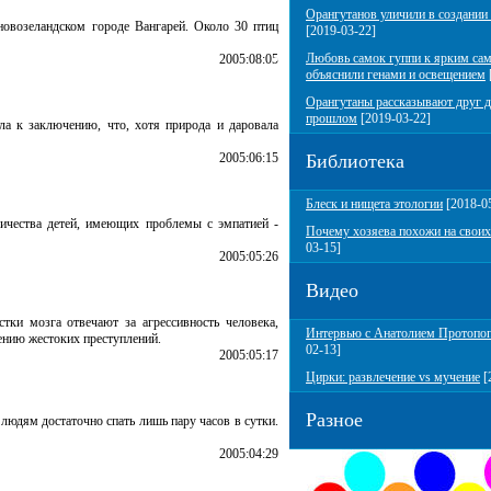
Орангутанов уличили в создании
новозеландском городе Вангарей. Около 30 птиц
[2019-03-22]
Любовь самок гуппи к ярким са
2005:08:05
объяснили генами и освещением
Орангутаны рассказывают друг д
прошлом
[2019-03-22]
шла к заключению, что, хотя природа и даровала
2005:06:15
Библиотека
Блеск и нищета этологии
[2018-0
личества детей, имеющих проблемы с эмпатией -
Почему хозяева похожи на своих
03-15]
2005:05:26
Видео
тки мозга отвечают за агрессивность человека,
Интервью с Анатолием Протопо
ению жестоких преступлений.
02-13]
2005:05:17
Цирки: развлечение vs мучение
[
Разное
юдям достаточно спать лишь пару часов в сутки.
2005:04:29