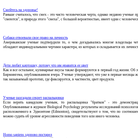
Смейтесь на здоровье!
Раньше считалось, что смех - это чисто человеческая черта, однако недавно ученые 
"смеются", и природа этого "смеха", с большой вероятностью, имеет одни с человече
Собаки отвоевали свое право на личность
Американские ученые подтвердили то, о чем догадывались многие владельцы чет
обладают индивидуальными чертами характера, из которых и складывается их личност
Дети любят картошку, потому что им нравится ее цвет
Как и все остальное, кулинарные вкусы также формируются в первый год жизни. Об э
Бирмингема, опубликованном вчера. Ученые утверждают, что уже в первые месяцы жи
так называемый прототип, где фиксируется, в частности, цвет продукта.
Ученые разгадали секрет распальцовки
Если верить канадским ученым, то распальцовка "братков" - это демонстра
Опубликованные в журнале Biological Psychology результаты исследований психологов 
расположенного в Эдмонтоне (Edmonton), свидетельствуют о том, что по соотноше
можно судить об уровне агрессивности поведения того или иного человека.
Homo sapiens здорово постарел