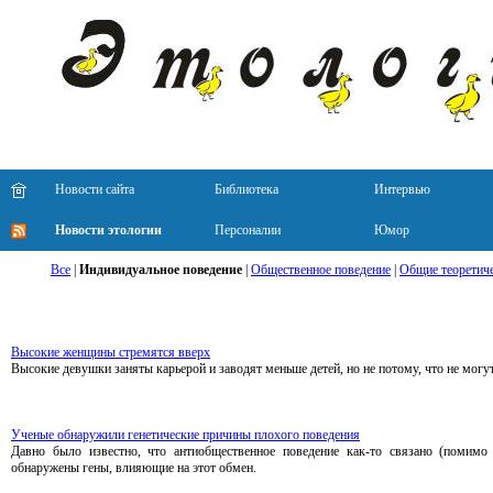
Новости сайта
Библиотека
Интервью
Новости этологии
Персоналии
Юмор
Все
|
Индивидуальное поведение
|
Общественное поведение
|
Общие теоретиче
Высокие женщины стремятся вверх
Высокие девушки заняты карьерой и заводят меньше детей, но не потому, что не могут
Ученые обнаружили генетические причины плохого поведения
Давно было известно, что антиобщественное поведение как-то связано (помимо
обнаружены гены, влияющие на этот обмен.