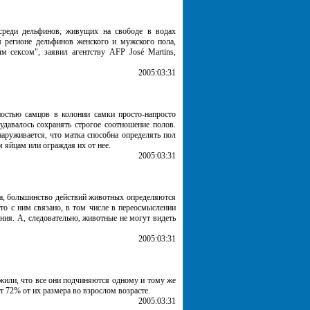
среди дельфинов, живущих на свободе в водах
м регионе дельфинов женского и мужского пола,
м сексом", заявил агентству AFP José Martins,
2005:03:31
ностью самцов в колонии самки просто-напросто
давалось сохранять строгое соотношение полов.
аруживается, что матка способна определять пол
яйцам или ограждая их от нее.
2005:03:31
ва, большинство действий животных определяются
то с ним связано, в том числе в переосмыслении
ния. А, следовательно, животные не могут видеть
2005:03:31
жили, что все они подчиняются одному и тому же
т 72% от их размера во взрослом возрасте.
2005:03:31