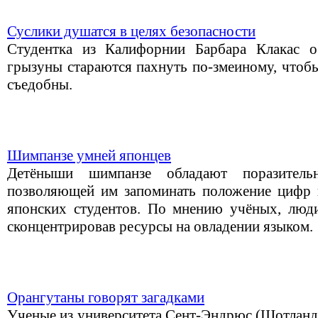
Суслики душатся в целях безопасности
Студентка из Калифорнии Барбара Клакас о
грызуны cтараются пахнуть по-змеиному, чтобы
съедобны.
Шимпанзе умней японцев
Детёныши шимпанзе обладают поразитель
позволяющей им запоминать положение цифр 
японских студентов. По мнению учёных, люди
сконцентрировав ресурсы на овладении языком.
Орангутаны говорят загадками
Ученые из университета Сент-Эндрюс (Шотланд