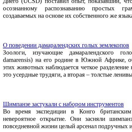
Диего (UCSD) поставил опыт, показавший, чт
осознанному распознаванию простых грам
создаваемых на основе их собственного же язык
О поведении дамаралендских голых землекопов
Зоологи, изучающие дамаралендского голо
damarensis) на его родине в Южной Африке, о
этих животных наблюдается четкое разделение 
это усердные трудяги, а вторая – толстые ленив
Шимпанзе застукали с набором инструментов
Во время экспедиции в Конго британским
невероятное открытие. Они засняли шимпанз
повседневной жизни целый арсенал подручных 