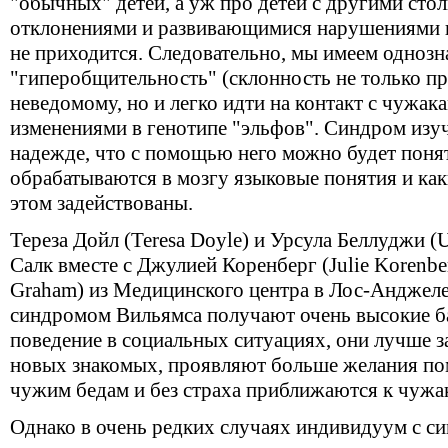
"обычных" детей, а уж про детей с другими сто
отклонениями и развивающимися нарушениями н
не приходится. Следовательно, мы имеем однозна
"гиперобщительность" (склонность не только пр
неведомому, но и легко идти на контакт с чужака
изменениями в генотипе "эльфов". Синдром изуч
надежде, что с помощью него можно будет понят
обрабатываются в мозгу языковые понятия и как
этом задействованы.
Тереза Дойл (Teresa Doyle) и Урсула Беллуджи (U
Салк вместе с Джулией Коренберг (Julie Korenb
Graham) из Медицинского центра в Лос-Анджелес
синдромом Вильямса получают очень высокие б
поведение в социальных ситуациях, они лучше 
новых знакомых, проявляют больше желания по
чужим бедам и без страха приближаются к чужа
Однако в очень редких случаях индивидуум с с