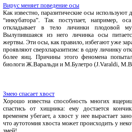
Вирус меняет поведение осы
Как известно, паразитические осы используют 
“инкубатора”. Так поступает, например, оса 
откладывает в тело личинки плодовой м
Вылупившаяся из него личинка осы питаетс
жертвы. Эти осы, как правило, избегают уже за
проявляют сверхпаразитизм: в одну личинку от
более яиц. Причины этого феномена попытал
биологи Ж.Варальди и М.Булетро (J.Varaldi, M.Bo
Змею спасает хвост
Хорошо известна способность многих ящериц
спастись от хищника: ему достается кончи
временем убегает, а хвост у нее вырастает зано
что аутотомия хвоста может происходить у нек
змей!