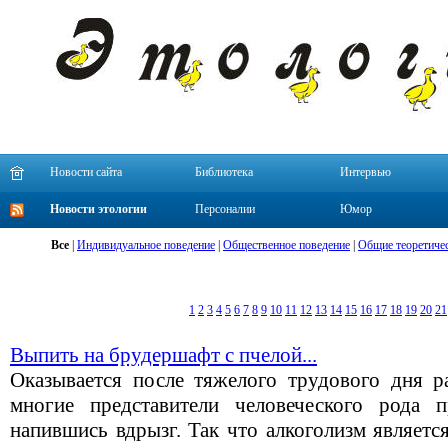
Новости сайта
Библиотека
Интервью
Новости этологии
Персоналии
Юмор
Все
|
Индивидуальное поведение
|
Общественное поведение
|
Общие теоретиче
1
2
3
4
5
6
7
8
9
10
11
12
13
14
15
16
17
18
19
20
21
Выпить на брудершафт с пчелой...
Оказывается после тяжелого трудового дня р
многие представители человеческого рода п
напившись вдрызг. Так что алкоголизм являетс