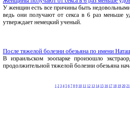
Женщины получают от секса в 6 раз меньше удо
У женщин есть все причины быть недовольными
ведь они получают от секса в 6 раз меньше у
утверждает немецкий ученый.
После тяжелой болезни обезьяна по имени Наташ
В израильском зоопарке произошло экстраор
продолжительной тяжелой болезни обезьяна нача
1
2
3
4
5
6
7
8
9
10
11
12
13
14
15
16
17
18
19
20
21