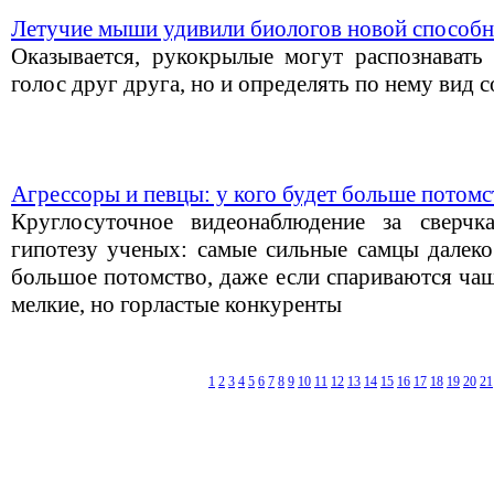
Летучие мыши удивили биологов новой способ
Оказывается, рукокрылые могут распознавать
голос друг друга, но и определять по нему вид с
Агрессоры и певцы: у кого будет больше потомс
Круглосуточное видеонаблюдение за сверч
гипотезу ученых: самые сильные самцы далеко
большое потомство, даже если спариваются чащ
мелкие, но горластые конкуренты
1
2
3
4
5
6
7
8
9
10
11
12
13
14
15
16
17
18
19
20
21