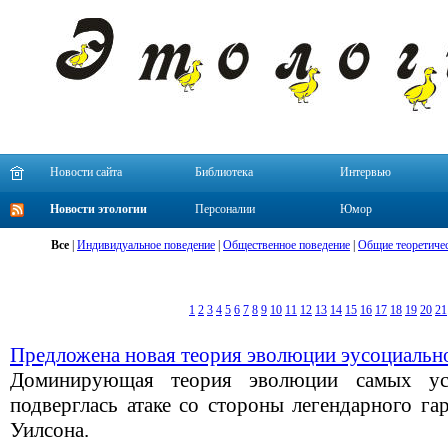
Новости сайта
Библиотека
Интервью
Новости этологии
Персоналии
Юмор
Все
|
Индивидуальное поведение
|
Общественное поведение
|
Общие теоретиче
1
2
3
4
5
6
7
8
9
10
11
12
13
14
15
16
17
18
19
20
21
Предложена новая теория эволюции эусоциальн
Доминирующая теория эволюции самых ус
подверглась атаке со стороны легендарного га
Уилсона.