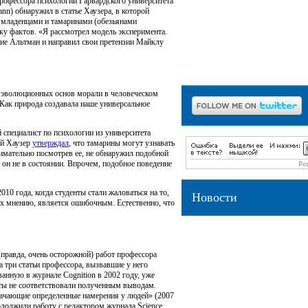
профессора психологии Гарвардского университета
nn) обнаружил в статье Хаузера, в которой
 младенцами и тамаринами (обезьянами
ку фактов. «Я рассмотрел модель эксперимента.
ие Альтман и направил свои претензии Mайклу
Пишите нам:
info@etholo
и эволюционных основ морали в человеческом
 Как природа создавала наше универсальное
 специалист по психологии из университета
ой Хаузер
утверждал
, что тамарины могут узнавать
нимательно посмотрев ее, не обнаружил подобной
 он не в состоянии. Впрочем, подобное поведение
10 года, когда студенты стали жаловаться на то,
Новости
их мнению, является ошибочным. Естественно, что
Орангутаны научились использов
выгодой для себя
[2019-03-22]
Мозг собак отличил настоящие с
(правда, очень осторожной) работ профессора
тарабарщины
[2019-03-22]
а три статьи профессора, вызвавшие у него
нную в журнале Cognition в 2002 году, уже
Какаду Гоффина выклевали пало
таты не соответствовали полученным выводам.
картонки и использовали их в бы
чающие определенные намерения у людей» (2007
22]
должили работу с редактором журнала Science,