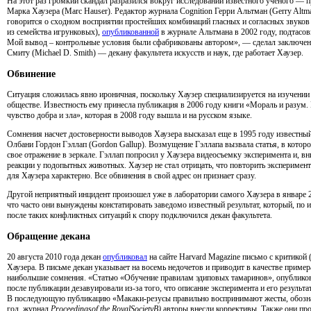
На этот раз громкий скандал разразился вокруг исследований известного ученого — 
Марка Хаузера (Marc Hauser). Редактор журнала Cognition Герри Альтман (Gerry Altma
говорится о сходном восприятии простейших комбинаций гласных и согласных звуков
из семейства игрунковых),
опубликованной
в журнале Альтмана в 2002 году, подтасов
Мой вывод – контрольные условия были сфабрикованы автором», — сделал заключен
Cмиту (Michael D. Smith) — декану факультета искусств и наук, где работает Хаузер.
Обвинение
Ситуация сложилась явно ироничная, поскольку Хаузер специализируется на изучени
обществе. Известность ему принесла публикация в 2006 году книги «Мораль и разум.
чувство добра и зла», которая в 2008 году вышла и на русском языке.
Сомнения насчет достоверности выводов Хаузера высказал еще в 1995 году известный
Олбани Гордон Гэллап (Gordon Gallup). Возмущение Гэллапа вызвала статья, в котор
свое отражение в зеркале. Гэллап попросил у Хаузера видеосъемку эксперимента и, в
реакции у подопытных животных. Хаузер не стал отрицать, что повторить эксперимент
для Хаузера характерно. Все обвинения в свой адрес он признает сразу.
Другой неприятный инцидент произошел уже в лаборатории самого Хаузера в январе 20
что часто они вынуждены констатировать заведомо известный результат, который, по 
после таких конфликтных ситуаций к спору подключился декан факультета.
Обращение декана
20 августа 2010 года декан
опубликовал
на сайте Harvard Magazine письмо с критикой 
Хаузера. В письме декан указывает на восемь недочетов и приводит в качестве пример
наибольшие сомнения. «Статью «Обучение правилам эдиповых тамаринов», опубликова
после публикации дезавуировали из-за того, что описание эксперимента и его резуль
В последующую публикацию «Макаки-резусы правильно воспринимают жесты, обозна
год, журнал
Proceedings
of
the
Royal
Society
B
)
авторы внесли коррективы. Также они про