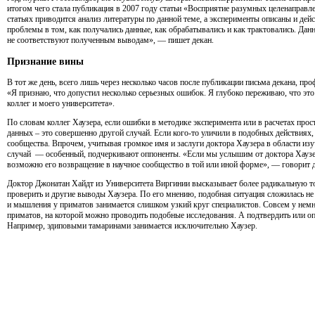
итогом чего стала публикация в 2007 году статьи «Восприятие разумных целенаправле
статьях приводится анализ литературы по данной теме, а эксперименты описаны и дей
проблемы в том, как получались данные, как обрабатывались и как трактовались. Дан
не соответствуют полученным выводам», — пишет декан.
Признание вины
В тот же день, всего лишь через несколько часов после публикации письма декана, п
«Я признаю, что допустил несколько серьезных ошибок. Я глубоко переживаю, что эт
коллег и моего университета».
По словам коллег Хаузера, если ошибки в методике эксперимента или в расчетах про
данных – это совершенно другой случай. Если кого-то уличили в подобных действиях,
сообщества. Впрочем, учитывая громкое имя и заслуги доктора Хаузера в области из
случай — особенный, подчеркивают оппоненты. «Если мы услышим от доктора Хаузер
возможно его возвращение в научное сообщество в той или иной форме», — говорит 
Доктор Джонатан Хайдт из Университета Виргинии высказывает более радикальную точ
проверить и другие выводы Хаузера. По его мнению, подобная ситуация сложилась не
и мышления у приматов занимается слишком узкий круг специалистов. Совсем у немн
приматов, на которой можно проводить подобные исследования. А подтвердить или о
Например, эдиповыми тамаринами занимается исключительно Хаузер.