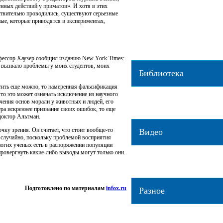
нных действий у приматов». И хотя в этих
Орангутанов уличили в создании
ствительно проводились, существуют серьезные
[2019-03-22]
ные, которые приводятся в экспериментах,
Любовь самок гуппи к ярким са
объяснили генами и освещением
Орангутаны рассказывают друг д
прошлом
[2019-03-22]
рофессор Хаузер сообщил изданию New York Times:
о вызвало проблемы у моих студентов, моих
Библиотека
стить еще можно, то намеренная фальсификация
Блеск и нищета этологии
[2018-0
 то это может означать исключение из научного
учения основ морали у животных и людей, его
Почему хозяева похожи на своих
а искреннее признание своих ошибок, то еще
03-15]
доктор Альтман.
ку зрения. Он считает, что стоит вообще-то
Видео
 случайно, поскольку проблемой восприятия
огих ученых есть в распоряжении популяции
Интервью с Анатолием Протопо
провергнуть какие-либо выводы могут только они.
02-13]
Цирки: развлечение vs мучение
[
Подготовлено по материалам
infox.ru
Разное