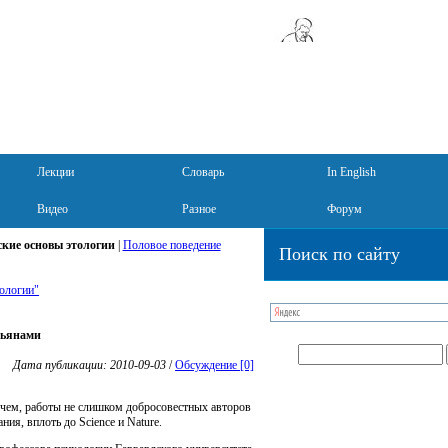
Лекции
Словарь
In English
Видео
Разное
Форум
кие основы этологии
|
Половое поведение
Поиск по сайту
ологии"
зьянами
Дата публикации: 2010-09-03
/
Обсуждение [0]
чем, работы не слишком добросовестных авторов
ия, вплоть до Science и Nature.