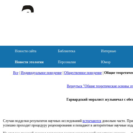
Новости сайта
Библиотека
Интервью
Новости этологии
Персоналии
Юмор
Все
|
Индивидуальное поведение
|
Общественное поведение
|
Общие теоретичес
Вернуться "Общие теоретические основы эт
Гарвардский моралист жульничал с обе
Случаи подделки результатов научных исследований
встречаются
довольно часто. При
успешно проходят процедуру рецензирования и попадают в авторитетные научные издан