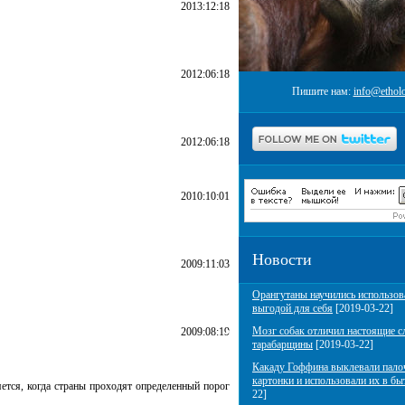
2013:12:18
2012:06:18
Пишите нам:
info@etholo
2012:06:18
2010:10:01
Новости
2009:11:03
Орангутаны научились использов
выгодой для себя
[2019-03-22]
Мозг собак отличил настоящие с
2009:08:19
тарабарщины
[2019-03-22]
Какаду Гоффина выклевали пало
картонки и использовали их в бы
ется, когда страны проходят определенный порог
22]