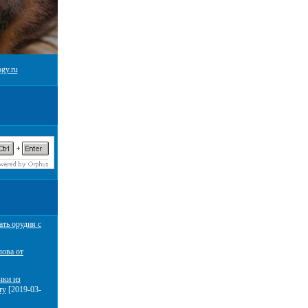
gy.ru
ать орудия с
лова от
чки из
ту
[2019-03-