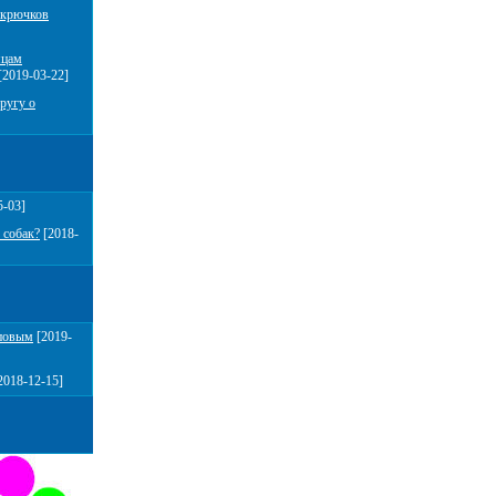
 крючков
мцам
[2019-03-22]
ругу о
5-03]
 собак?
[2018-
повым
[2019-
2018-12-15]