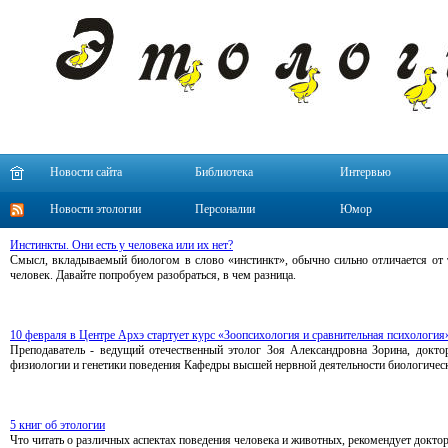
Новости сайта
Библиотека
Интервью
Новости этологии
Персоналии
Юмор
Инстинкты. Они есть у человека или их нет?
Смысл, вкладываемый биологом в слово «инстинкт», обычно сильно отличается от т
человек. Давайте попробуем разобраться, в чем разница.
10 февраля в Центре Архэ стартует курс «Зоопсихология и сравнительная психология
Преподаватель - ведущий отечественный этолог Зоя Александровна Зорина, докто
физиологии и генетики поведения Кафедры высшей нервной деятельности биологичес
5 книг об этологии
Что читать о различных аспектах поведения человека и животных, рекомендует докт