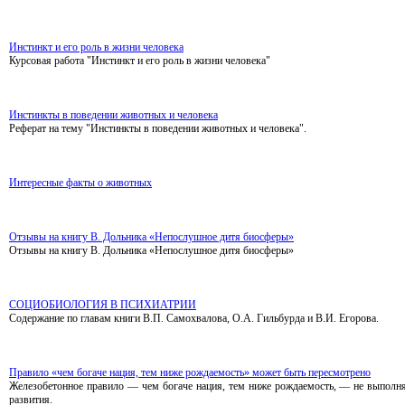
Инстинкт и его роль в жизни человека
Курсовая работа "Инстинкт и его роль в жизни человека"
Инстинкты в поведении животных и человека
Реферат на тему "Инстинкты в поведении животных и человека".
Интересные факты о животных
Отзывы на книгу В. Дольника «Непослушное дитя биосферы»
Отзывы на книгу В. Дольника «Непослушное дитя биосферы»
СОЦИОБИОЛОГИЯ В ПСИХИАТРИИ
Содержание по главам книги В.П. Самохвалова, О.А. Гильбурда и В.И. Егорова.
Правило «чем богаче нация, тем ниже рождаемость» может быть пересмотрено
Железобетонное правило — чем богаче нация, тем ниже рождаемость, — не выполня
развития.