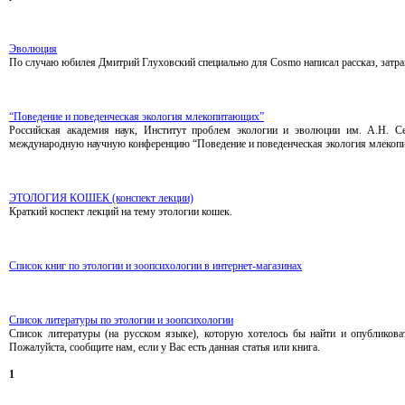
Эволюция
По случаю юбилея Дмитрий Глуховский специально для Сosmo написал рассказ, зат
“Поведение и поведенческая экология млекопитающих”
Российская академия наук, Институт проблем экологии и эволюции им. А.Н. Се
международную научную конференцию “Поведение и поведенческая экология млеко
ЭТОЛОГИЯ КОШЕК (конспект лекции)
Краткий коспект лекций на тему этологии кошек.
Список книг по этологии и зоопсихологии в интернет-магазинах
Список литературы по этологии и зоопсихологии
Список литературы (на русском языке), которую хотелось бы найти и опубликоват
Пожалуйста, сообщите нам, если у Вас есть данная статья или книга.
1