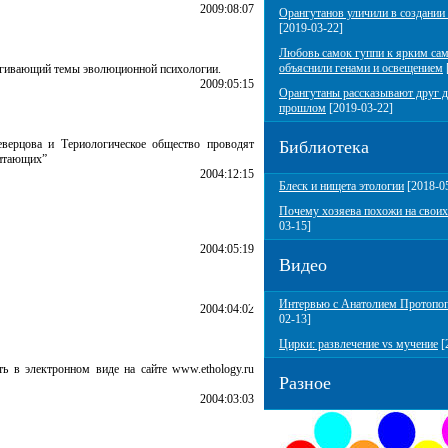
2009:08:07
Орангутанов уличили в создании
[2019-03-22]
Любовь самок гуппи к ярким са
объяснили генами и освещением
рагивающий темы эволюционной психологии.
2009:05:15
Орангутаны рассказывают друг д
прошлом
[2019-03-22]
верцова и Териологическое общество проводят
Библиотека
питающих”
2004:12:15
Блеск и нищета этологии
[2018-0
Почему хозяева похожи на своих
03-15]
2004:05:19
Видео
Интервью с Анатолием Протопо
2004:04:02
02-13]
Цирки: развлечение vs мучение
[
ь в электронном виде на сайте www.ethology.ru
Разное
2004:03:03