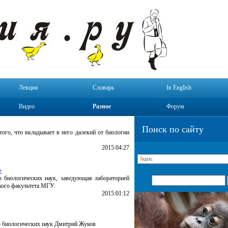
Лекции
Словарь
In English
Видео
Разное
Форум
Поиск по сайту
ого, что вкладывает в него далекий от биологии
2015:04:27
»
р биологических наук, заведующая лабораторией
кого факультета МГУ.
2015:01:12
ор биологических наук Дмитрий Жуков