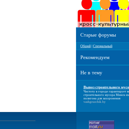
Старые форумы
Общий
|
Специальный
Рекомендуем
Не в тему
Вывоз строительного мус
Чистоту в городе гарантирует
в
строительного мусора Минск
им
полигона для захоронения
vashgruzchik.by