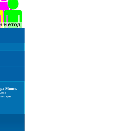
ора Минск
ывоз
еет три