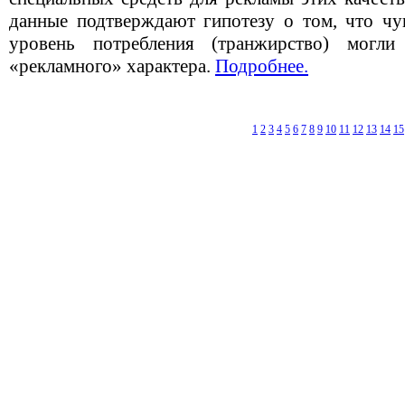
данные подтверждают гипотезу о том, что ч
уровень потребления (транжирство) могли
«рекламного» характера.
Подробнее.
1
2
3
4
5
6
7
8
9
10
11
12
13
14
15