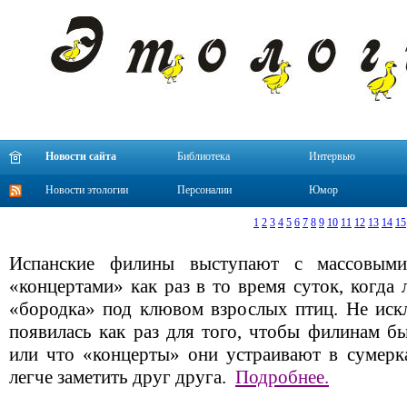
Новости сайта
Библиотека
Интервью
Новости этологии
Персоналии
Юмор
1
2
3
4
5
6
7
8
9
10
11
12
13
14
15
Испанские филины выступают с массовым
«концертами» как раз в то время суток, когда 
«бородка» под клювом взрослых птиц. Не искл
появилась как раз для того, чтобы филинам бы
или что «концерты» они устраивают в сумерка
легче заметить друг друга.
Подробнее.