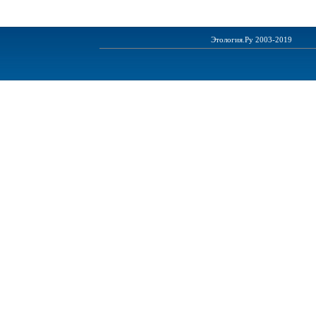
Этология.Ру 2003-2019