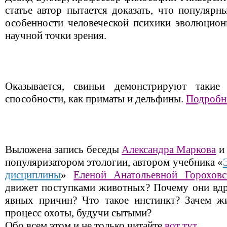
статье автор пытается доказать, что популярн
особенности человеческой психики эволюцион
научной точки зрения.
Оказывается, свиньи демонстрируют такие
способности, как приматы и дельфины.
Подробн
Выложена запись беседы
Александра Маркова
и 
популяризатором этологии, автором учебника «
дисциплины
»
Еленой Анатольевной Гороховс
движет поступками животных? Почему они вдр
явных причин? Что такое инстинкт? Зачем ж
процесс охоты, будучи сытыми?
Обо всем этом и не только читайте
вот тут
.