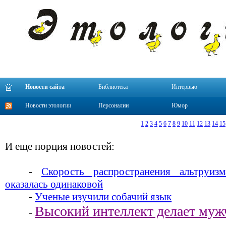
Новости сайта
Библиотека
Интервью
Новости этологии
Персоналии
Юмор
1
2
3
4
5
6
7
8
9
10
11
12
13
14
15
И еще порция новостей:
-
Скорость распространения альтруиз
оказалась одинаковой
-
Ученые изучили собачий язык
Высокий интеллект делает му
-