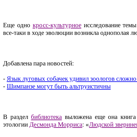
Еще одно
кросс-культурное
исследование темы
все-таки в ходе эволюции возникла однополая 
Добавлена пара новостей:
-
Язык луговых собачек удивил зоологов сложн
-
Шимпанзе могут быть альтруистичны
В раздел
библиотека
выложена еще она книга 
этологии
Десмонда Морриса
: «
Людской зверине