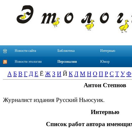
Новости сайта
Библиотека
Интервью
Новости этологии
Персоналии
Юмор
А
Б
В
Г
Д
Е
Ё
Ж
З
И
Й
К
Л
М
Н
О
П
Р
С
Т
У
Ф
Антон Степнов
Журналист издания Русский Ньюсуик.
Интервью
Список работ автора имеющих