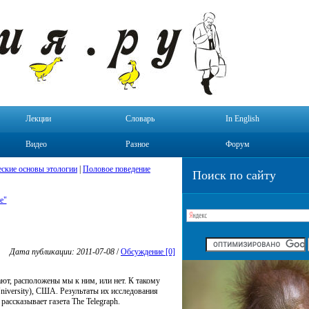
Лекции
Словарь
In English
Видео
Разное
Форум
ские основы этологии
|
Половое поведение
Поиск по сайту
е"
Дата публикации: 2011-07-08
/
Обсуждение [0]
ют, расположены мы к ним, или нет. К такому
niversity), США. Результаты их исследования
ассказывает газета The Telegraph.