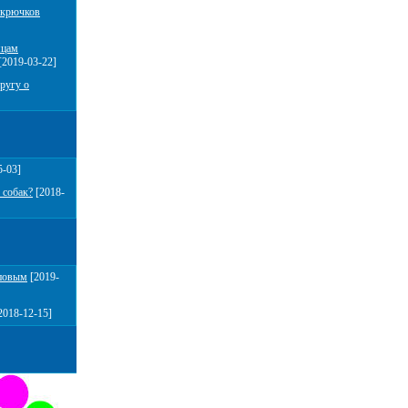
 крючков
мцам
[2019-03-22]
ругу о
5-03]
 собак?
[2018-
повым
[2019-
2018-12-15]