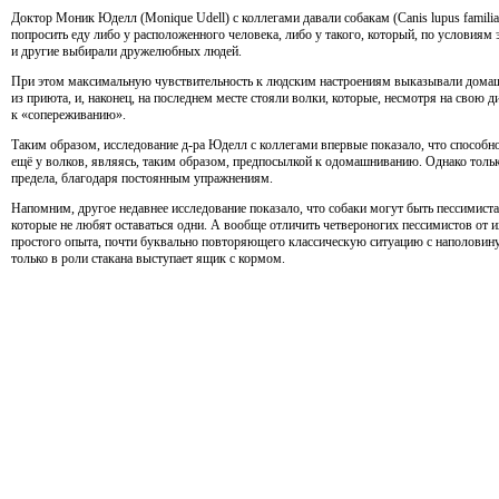
Доктор Моник Юделл (Monique Udell) с коллегами давали собакам (Canis lupus familia
попросить еду либо у расположенного человека, либо у такого, который, по условиям 
и другие выбирали дружелюбных людей.
При этом максимальную чувствительность к людским настроениям выказывали домашн
из приюта, и, наконец, на последнем месте стояли волки, которые, несмотря на свою 
к «сопереживанию».
Таким образом, исследование д-ра Юделл с коллегами впервые показало, что способн
ещё у волков, являясь, таким образом, предпосылкой к одомашниванию. Однако тольк
предела, благодаря постоянным упражнениям.
Напомним, другое недавнее исследование показало, что собаки могут быть пессимис
которые не любят оставаться одни. А вообще отличить четвероногих пессимистов от
простого опыта, почти буквально повторяющего классическую ситуацию с наполови
только в роли стакана выступает ящик с кормом.