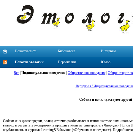
Новости сайта
Библиотека
Интервью
Новости этологии
Персоналии
Юмор
Все
|
Индивидуальное поведение
|
Общественное поведение
|
Общие теоретиче
Вернуться "Индивидуальное поведени
Собака и волк чувствуют друзей
Собаки и их дикие предки, волки, отлично разбираются в наших настроениях и понима
выводу в результате эксперимента пришли учёные из университета Флориды (Florida U
опубликованы в журнале Learning&Behaviour («Обучение и поведение»). Подробности р