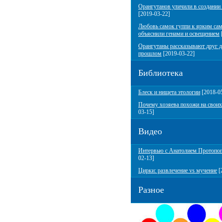
Орангутанов уличили в создании
[2019-03-22]
Любовь самок гуппи к ярким са
объяснили генами и освещением
Орангутаны рассказывают друг д
прошлом
[2019-03-22]
Библиотека
Блеск и нищета этологии
[2018-0
Почему хозяева похожи на своих
03-15]
Видео
Интервью с Анатолием Протопо
02-13]
Цирки: развлечение vs мучение
[
Разное