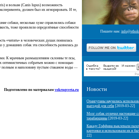
ris) и волкам (Canis lupus) возможность
эксперимента, должен был их игнорировать. И те,
ие собаки, несколько хуже справлялись собаки
дикость, тоже проявляли определённые способности
Пишите нам:
info@etholo
ость «читать» в человеческих душах появилась
о у домашних собак эта способность развилась до
тами. К мрачным размышлениям склонны те псы,
 их оптимистичных собратьев можно с помощью
ну полным и наполовину пустым стаканом воды —
Новости
Подготовлено по материалам
vokrugsveta.ru
Орангутаны научились использов
выгодой для себя
[2019-03-22]
Мозг собак отличил настоящие с
тарабарщины
[2019-03-22]
Какаду Гоффина выклевали пало
картонки и использовали их в бы
22]