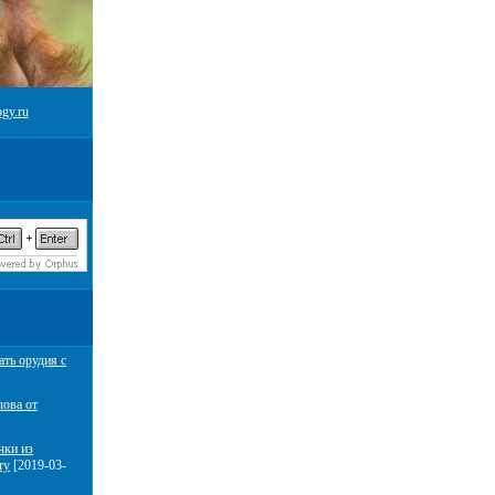
gy.ru
ать орудия с
лова от
чки из
ту
[2019-03-