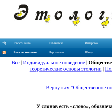
Новости сайта
Библиотека
Интервью
Новости этологии
Персоналии
Юмор
Все
|
Индивидуальное поведение
|
Обществе
теоретические основы этологии
|
По
Вернуться "Общественное по
У слонов есть «слово», обозна