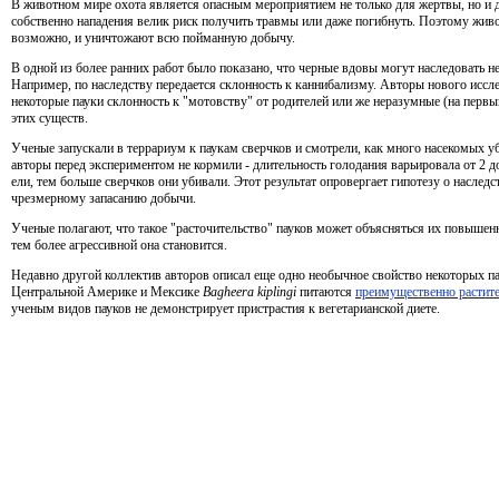
В животном мире охота является опасным мероприятием не только для жертвы, но и д
собственно нападения велик риск получить травмы или даже погибнуть. Поэтому живо
возможно, и уничтожают всю пойманную добычу.
В одной из более ранних работ было показано, что черные вдовы могут наследовать н
Например, по наследству передается склонность к каннибализму. Авторы нового иссл
некоторые пауки склонность к "мотовству" от родителей или же неразумные (на первы
этих существ.
Ученые запускали в террариум к паукам сверчков и смотрели, как много насекомых уб
авторы перед экспериментом не кормили - длительность голодания варьировала от 2 до
ели, тем больше сверчков они убивали. Этот результат опровергает гипотезу о наслед
чрезмерному запасанию добычи.
Ученые полагают, что такое "расточительство" пауков может объясняться их повышенн
тем более агрессивной она становится.
Недавно другой коллектив авторов описал еще одно необычное свойство некоторых па
Центральной Америке и Мексике
Bagheera kiplingi
питаются
преимущественно растит
ученым видов пауков не демонстрирует пристрастия к вегетарианской диете.