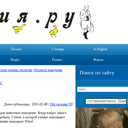
Лекции
Словарь
In English
Видео
Разное
Форум
ские основы этологии
|
Половое поведение
Поиск по сайту
е"
Дата публикации: 2011-02-08
/
Обсуждение [0]
 для животных поведение. Когда вокруг много
добычу. Статья, в которой ученые описывают
ование описывает Wired.