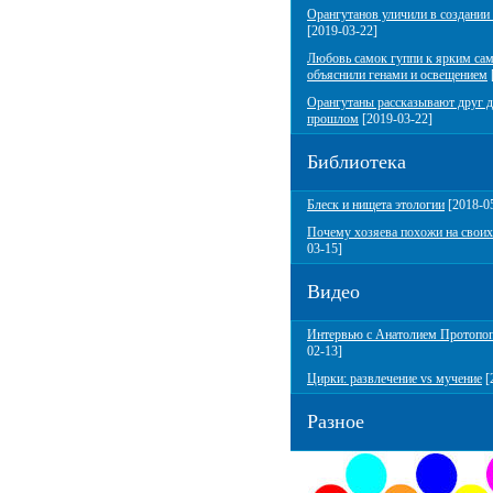
Орангутанов уличили в создании
[2019-03-22]
Любовь самок гуппи к ярким са
объяснили генами и освещением
Орангутаны рассказывают друг д
прошлом
[2019-03-22]
Библиотека
Блеск и нищета этологии
[2018-0
Почему хозяева похожи на своих
03-15]
Видео
Интервью с Анатолием Протопо
02-13]
Цирки: развлечение vs мучение
[
Разное