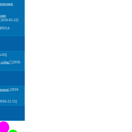
 крючков
мцам
[2019-03-22]
ругу о
5-03]
 собак?
[2018-
повым
[2019-
2018-12-15]