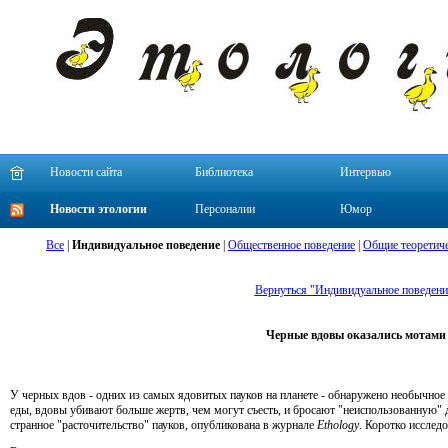
Новости сайта
Библиотека
Интервью
Новости этологии
Персоналии
Юмор
Все
|
Индивидуальное поведение
|
Общественное поведение
|
Общие теоретиче
Вернуться "Индивидуальное поведени
Черные вдовы оказались мотами
У черных вдов - одних из самых ядовитых пауков на планете - обнаружено необычное
еды, вдовы убивают больше жертв, чем могут съесть, и бросают "неиспользованную" 
странное "расточительство" пауков, опубликована в журнале
Ethology
. Коротко исслед