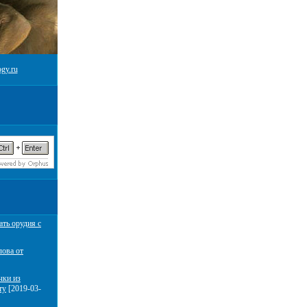
gy.ru
ать орудия с
лова от
чки из
ту
[2019-03-