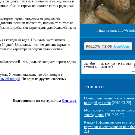
ля хищника, так как в процессе преследования и
тные обычно стремятся охотиться так редко, как
екоторые черты поведения от родителей.
едования решили проверить, получают ли только
й взгляд) действия характерны для большей части
Пишите нам:
info@etholo
ьет каждая из вдов. При этом часть пауков
 14 дней. Оказалось, что чем дольше пауки не
ственном характере передачи склонности к
ой агрессией - чем дольше голодает черная вдова,
уков. Ученые показали, что обитающие в
ельной пищей
. Ни один из других известных
Новости
Орангутаны научились использов
Подготовлено по материалам
Лента.ру
выгодой для себя
[2019-03-22]
Мозг собак отличил настоящие с
тарабарщины
[2019-03-22]
Какаду Гоффина выклевали пало
картонки и использовали их в бы
22]