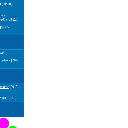
 крючков
мцам
[2019-03-22]
ругу о
5-03]
 собак?
[2018-
повым
[2019-
2018-12-15]