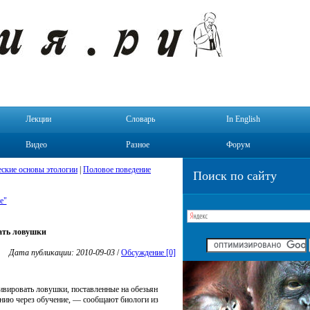
Лекции
Словарь
In English
Видео
Разное
Форум
ские основы этологии
|
Половое поведение
Поиск по сайту
е"
ать ловушки
Дата публикации: 2010-09-03
/
Обсуждение [0]
тивировать ловушки, поставленные на обезьян
ению через обучение, — сообщают биологи из