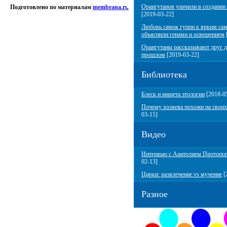
Орангутанов уличили в создании
Подготовлено по материалам
membrana.ru
[2019-03-22]
Любовь самок гуппи к ярким са
объяснили генами и освещением
Орангутаны рассказывают друг д
прошлом
[2019-03-22]
Библиотека
Блеск и нищета этологии
[2018-0
Почему хозяева похожи на своих
03-15]
Видео
Интервью с Анатолием Протопо
02-13]
Цирки: развлечение vs мучение
[
Разное