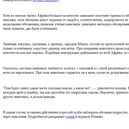
университета Киото (
Kyoto University
).
Хотя во многих частях Африки большое количество шимпанзе получают травмы и гибн
невелико, хотя обезьяны живут недалеко от людей и, соответственно, подвергаются н
несколькими обезьянами, японские учёные выяснили: шимпанзе научились обезврежи
таких попыток, две были успешными.
Типичная ловушка, сделанная, к примеру, народом Манон, состоит из проволочной пе
сильно склонённому упругому деревцу или ветке. При попадании животного происходит
конечности или шее жертвы. Подобные конструкции срабатывают по всей Африке, но в
Оказалось, местные шимпанзе хватаются за ветку с ловушкой и с силой раскачивают е
ветка не переломится. При этом животные стараются ни в коем случае не дотрагивать
"Они будто знают, какие части ловушки опасны, а какие нет", — удивляются японцы.
методом проб и ошибок, так как просчёты тут смертельно опасны. Вероятно, примат
других животных, и делали выводы.
В одном случае за такими действиями взрослой особи наблюдала обезьяна-подросток, 
через поколения. Подробности раскрывает
статья
в журнале Primates.