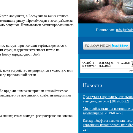
ут в ловушках, в Босоу число таких случаев
е меньшему риску. Пронаблюдав в этом районе за
вать ловушки. Приматологи зафиксировали шесть
Пишите нам:
info@etholo
тли, которая при помощи верёвки крепится к
 спуск, и деревце затягивает петлю на
 Босоу нередко дают сбой.
ё, пока устройство не разрядится вхолостую или
ся до проволочной петли.
Новости
 Но вряд ли шимпанзе пришли к такой тактике
ы наблюдали за ловушками, срабатывающими на
Орангутаны научились использов
выгодой для себя
[2019-03-22]
Мозг собак отличил настоящие с
тарабарщины
[2019-03-22]
а значит, стоит ожидать распространения навыка
Какаду Гоффина выклевали пало
картонки и использовали их в бы
22]