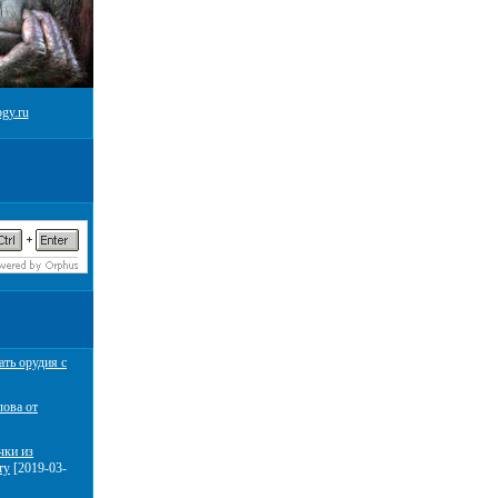
gy.ru
ать орудия с
лова от
чки из
ту
[2019-03-