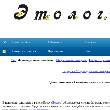
Новости сайта
Библиотека
Интервью
Новости этологии
Персоналии
Юмор
Все
|
Индивидуальное поведение
|
Общественное поведение
|
Общие теоретиче
Вернуться "Индивидуальное поведени
Дикие шимпанзе в Гвинее научились отключ
В популяции шимпанзе в районе Босоу (
Bossou
) обнаружилось умение без вреда деак
местными охотниками. Судя по всему, навык этот уже передаётся следующему покол