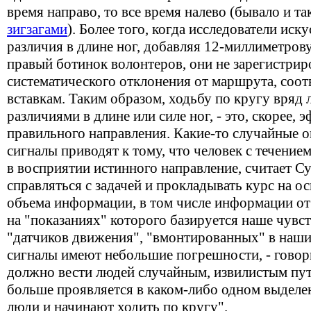
время направо, то все время налево (бывало и та
зигзагами
). Более того, когда исследователи ис
различия в длине ног, добавляя 12-миллиметров
правый ботинок волонтеров, они не зарегистрир
систематического отклонения от маршрута, соо
вставкам. Таким образом, ходьбу по кругу вряд
различиями в длине или силе ног, - это, скорее,
правильного направления. Какие-то случайные 
сигналы приводят к тому, что человек с течени
в восприятии истинного направление, считает С
справляться с задачей и прокладывать курс на о
объема информации, в том числе информации от 
на "показаниях" которого базируется наше чувст
"датчиков движения", "вмонтированных" в наши
сигналы имеют небольшие погрешности, - говори
должно вести людей случайным, извилистым пут
больше проявляется в каком-либо одном выделе
люди и начинают ходить по кругу".