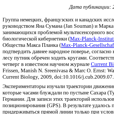
Дата публикации: 
Группа немецких, французских и канадских иссл
руководством Яна Сумана (Jan Souman) и Марка 
занимающихся проблемой мультисенсорного вос
биологической кибернетики (
Max-Planck-Institut
Общества Макса Планка (
Max-Planck-Gesellschaf
подтвердить давнее народное поверье, согласно
лесу путник обречен ходить кругами. Соответс
четверг в известном научном журнале
Current B
Frissen, Manish N. Sreenivasa & Marc O. Ernst: Walk
Current Biology, 2009, doi:10.1016/j.cub.2009.07.
Экспериментаторы изучали траектории движени
которые часами блуждали по пустыне Сахара (Ту
Германии. Для записи этих траекторий использо
позиционирования (GPS). В результате удалось 
придерживаться прямой линии только при усло