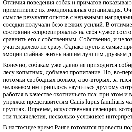
Отличия поведения собак и приматов показывают
примитивнее их эмоциональная организация. Оче
смысле результат опытов с неравными наградами
соседки получали безо всяких усилий. В отличие
состоянии
«
спроецировать» на себя чужое состо
сравнить его с собственным. Собственно, и чел
учатся далеко не сразу. Однако пусть и самые 
эмоции стайная жизнь нашим лучшим друзьям д
Конечно, собакам уже давно не приходится собир
лесу копытных, добывая пропитание. Но, во-перв
потомки свободных волков, а во-вторых, за тыс
человеком им пришлось научиться другому сотр
работая в качестве охотничьего пса; при этом и в
упряжке представителям Canis lupus familiaris ч
группах. Впрочем, искусственная селекция, кото
эти тысячелетия, несколько усложняет интерпре
В настоящее время Ранге готовится провести по