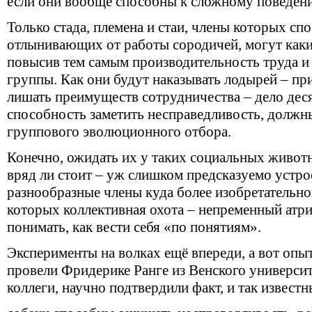
если они вообще способны к сложному поведен
Только стада, племена и стаи, члены которых сп
отлынивающих от работы сородичей, могут каким
повысив тем самым производительность труда и
группы. Как они будут наказывать лодырей – пр
лишать преимуществ сотрудничества – дело дес
способность заметить несправедливость, должн
группового эволюционного отбора.
Конечно, ожидать их у таких социальных животн
вряд ли стоит – уж слишком предсказуемо устро
разнообразные члены куда более изобретательног
которых коллективная охота – непременный атр
понимать, как вести себя
«
по понятиям».
Эксперименты на волках ещё впереди, а вот опы
провели Фридерике Ранге из Венского университ
коллеги, научно подтвердили факт, и так извес