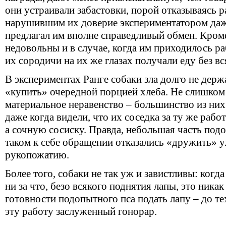
они устраивали забастовки, порой отказываясь 
нарушившим их доверие экспериментатором даже
предлагал им вполне справедливый обмен. Кром
недовольны и в случае, когда им приходилось раб
их сородичи на их же глазах получали еду без вс
В экспериментах Ранге собаки зла долго не держ
«
купить» очередной порцией хлеба. Не слишком 
материальное неравенство – большинство из них 
даже когда видели, что их соседка за ту же рабо
а сочную сосиску. Правда, небольшая часть по
таком к себе обращении отказались
«
дружить» у
рукопожатию.
Более того, собаки не так уж и завистливы: когд
ни за что, безо всякого поднятия лапы, это ника
готовности подопытного пса подать лапу – до тех
эту работу заслуженный гонорар.