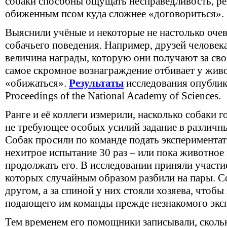
собаки способны ощущать несправедливость, рев
обиженным псом куда сложнее
«
договориться».
Выяснили учёные и некоторые не настолько оче
собачьего поведения. Например, друзей человек
величина награды, которую они получают за сво
самое скромное вознаграждение отбивает у жив
«
обижаться».
Результаты
исследования опублик
Proceedings of the National Academy of Sciences.
Ранге и её коллеги измерили, насколько собаки 
не требующее особых усилий задание в различн
Собак просили по команде подать экспериментат
нехитрое испытание 30 раз – или пока животное
продолжать его. В исследовании приняли участие
которых случайным образом разбили на пары. С
другом, а за спиной у них стояли хозяева, чтоб
подающего им команды прежде незнакомого экс
Тем временем его помощники записывали, сколько