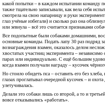
какой попытки – в каждом испытании команду по
также тщательно записывали, как вела себя испы
смотрела на свою напарницу и руки эксперимент
глаз учёные избегали) и сколько раз она облизну
или зевнула – всё это считается признаками соба
Все подопытные были собаками домашними, вос
основные команды. Подать лапу 30 раз подряд за
вознаграждения взамен, оказалось делом несло
хвостатых участниц эксперимента – независимо о
парах или индивидуально. С ещё большим удово
когда взамен получали награду – кусочек чёрног
Но стоило обидеть пса – оставить его без хлеба, 
глазах проглатывал очередной кусочек – и охота 
улетучивалась.
Делали это собаки лишь со второй, а то и третьей
вовсе отказывались
«
работать».