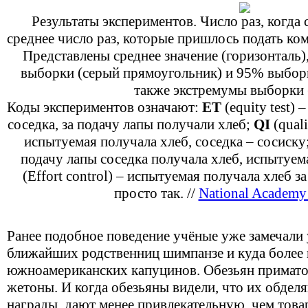
Результаты экспериментов. Число раз, когда 
среднее число раз, которые пришлось подать ком
Представлены среднее значение (горизонталь)
выборки (серый прямоугольник) и 95% выборк
также экстремумы выборки 
Коды экспериментов означают:
ET
(equity test) 
соседка, за подачу лапы получали хлеб;
QI
(quali
испытуемая получала хлеб, соседка – сосиску
подачу лапы соседка получала хлеб, испытуем
(Effort control) – испытуемая получала хлеб за
просто так. //
National Academy 
Ранее подобное поведение учёные уже замечали 
ближайших родственниц шимпанзе и куда более
южноамериканских капуцинов. Обезьян примато
жетоны. И когда обезьяны видели, что их обдел
награды, дают менее привлекательную, чем товар