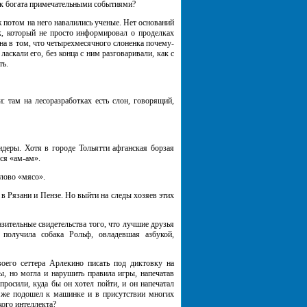
так богата примечательными событиями?
потом на него навалились ученые. Нет оснований
к, который не просто информировал о проделках
на в том, что четырехмесячного слоненка почему-
ласкали его, без конца с ним разговаривали, как с
ть.
там на лесоразработках есть слон, говорящий,
деры. Хотя в городе Тольятти афганская борзая
ся «ам-ам».
лово «мясо».
 Рязани и Пензе. Но выйти на следы хозяев этих
ительные свидетельства того, что лучшие друзья
 получила собака Рольф, овладевшая азбукой,
го сеттера Арлекино писать под диктовку на
, но могла и нарушить правила игры, напечатав
росили, куда бы он хотел пойти, и он напечатал
се же подошел к машинке и в присутствии многих
кого интеллекта?