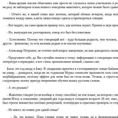
- Ваша ирония вполне объяснима: вам просто не случалось лично участвовать в р
ни разу не наблюдали осмысленного поведения животного, которое можно было сравн
- Отчего же, в нашей семье жил котенок, который обожал вечером, когда мои с
ложиться между ними, класть лапки поверх одеяла и притворяться спящим.
- Вот видите, вы сами привели пример того, как котенок играет. Причем в игре про
- Но, вынужден вас разочаровать, юмор его был бессловесным.
- Естественно. Потому что говорящий кот – куда большая редкость, чем человек, 
другое – феномены, то есть явления редкие и не вполне изученные.
- Александр Петрович, не сочтите мой вопрос каверзным, но вам доводилось свои
- Представьте себе, да. Вы случайно попали в точку: информацию о говорящих птиц
литературе и периодике, а вот слова, произносимые кошкой, слышал сам.
Было это год назад в Баку. Я специально прилетел в гостеприимную семью Бабаевых
на улицу, – дожидался, когда же их годовалая Мурка соизволит произнести хоть слов
азербайджанском, поэтому эффект для меня был не столь велик. Уезжая, я строго-н
следующему моему приезду непременно обучить кошку русским словам.
- А это реально?
- Животное говорит (если вообще к этому способно) на том языке, на котором с н
имени Мэси, к сожалению, умерший два года назад в солидном возрасте 26 лет, знал 
был героем множества газетных репортажей, телепередач и серьезных проверок со ст
- Не много ли гениев для одной семьи?
- Да, это вопрос. Пока ученые точно не знают, только ли в феноменальной 