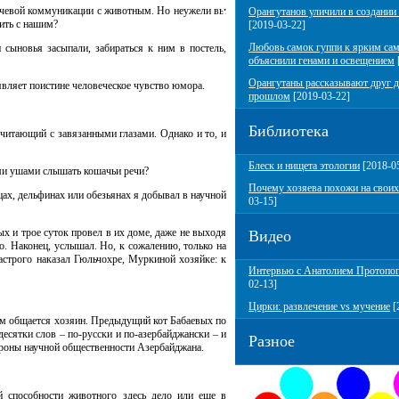
ечевой коммуникации с животным. Но неужели вы
Орангутанов уличили в создании
ить с нашим?
[2019-03-22]
Любовь самок гуппи к ярким са
ыновья засыпали, забираться к ним в постель,
объяснили генами и освещением
Орангутаны рассказывают друг д
являет поистине человеческое чувство юмора.
прошлом
[2019-03-22]
Библиотека
читающий с завязанными глазами. Однако и то, и
Блеск и нищета этологии
[2018-0
ми ушами слышать кошачьи речи?
Почему хозяева похожи на своих
ах, дельфинах или обезьянах я добывал в научной
03-15]
 и трое суток провел в их доме, даже не выходя
Видео
о. Наконец, услышал. Но, к сожалению, только на
астрого наказал Гюльчохре, Муркиной хозяйке: к
Интервью с Анатолием Протопо
02-13]
Цирки: развлечение vs мучение
[
им общается хозяин. Предыдущий кот Бабаевых по
десятки слов – по-русски и по-азербайджански – и
Разное
ороны научной общественности Азербайджана.
способности животного здесь дело или еще в