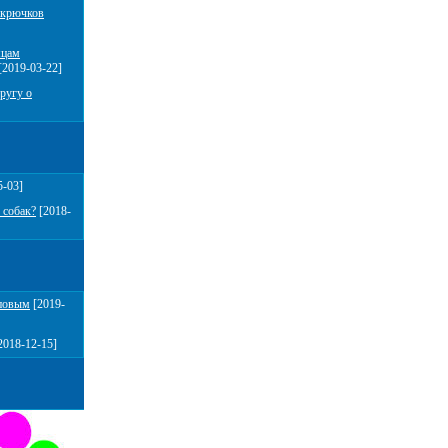
 крючков
мцам
[2019-03-22]
ругу о
5-03]
 собак?
[2018-
повым
[2019-
2018-12-15]