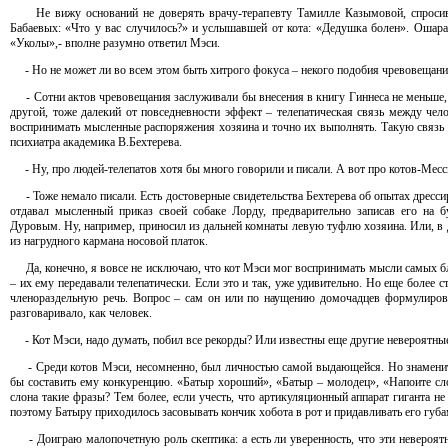
Не вижу оснований не доверять врачу-терапевту Тамилле Казымовой, спросив
Бабаевых: «Что у вас случилось?» и услышавшей от кота: «Дедушка болен». Ошара
«Уколы»,- вполне разумно ответил Мэси.
- Но не может ли во всем этом быть хитрого фокуса – некого подобия чревовещани
- Сотни актов чревовещания заслуживали бы внесения в книгу Гиннеса не меньше, ч
другой, тоже далекий от повседневности эффект – телепатическая связь между че
воспринимать мысленные распоряжения хозяина и точно их выполнять. Такую связь 
психиатра академика В.Бехтерева.
- Ну, про людей-телепатов хотя бы много говорили и писали. А вот про котов-Ме
- Тоже немало писали. Есть достоверные свидетельства Бехтерева об опытах дрес
отдавал мысленный приказ своей собаке Лорду, предварительно записав его на б
Дуровым. Ну, например, приносил из дальней комнаты левую туфлю хозяина. Или, в 
из нагрудного кармана носовой платок.
Да, конечно, я вовсе не исключаю, что кот Мэси мог воспринимать мысли самых бл
– их ему передавали телепатически. Если это и так, уже удивительно. Но еще более с
членораздельную речь. Вопрос – сам он или по наущению домочадцев формулировал
разговаривало, как человек.
- Кот Мэси, надо думать, побил все рекорды? Или известны еще другие невероятны
- Среди котов Мэси, несомненно, был личностью самой выдающейся. Но знаменит
бы составить ему конкуренцию. «Батыр хороший», «Батыр – молодец», «Напоите сл
слона такие фразы? Тем более, если учесть, что артикуляционный аппарат гиганта н
поэтому Батыру приходилось засовывать кончик хобота в рот и придавливать его губа
- Доиграю малопочетную роль скептика: а есть ли уверенность, что эти невероят