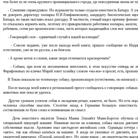
тем более из не очень крупного провинциального города, где повседневная жизнь не 
- Сомнение справедливое. Но журналисты только создали известность Батыру. А уж 
не доверять директору зоопарка Н.И.Епифановскому, кандидату биологических нау
Батыра, но также пытливо искал разгадку. В частности, ученый видел причину феноме
то отказалась кормить мать, поэтому его прикармливали работники зоопарка, жалели, 
ребенком, сотни раз произносили слова, часть которых выдающийся слон мог запомни
- Говорящий слон – единичный случай в вашей коллекции?
- Совсем недавно, уже после выхода моей книги, пришло сообщение из Индии: 
естественно, уже не по-русски, а на бенгали.
- А кроме котов и слонов, какие звери отличаются красноречием?
- Собаки, при всем их несомненном интеллекте, в этом искусстве отнюдь не ли
Фарафоновых по кличке Мирей зовет хозяйку словом «ма-ма» и просит, есть, произно
В Токио показали по телевизору собаку, произносящую (естественно, по-японски) с
После выхода моей книги в региональной прессе сообщалось о говорящих собаках в
животных мне пока не удалось.
Других громких успехов собак в овладении речью, кажется, не было. Но есть пораз
человека способны мыслить. Столетие назад в Германии большую известность
составлявшая из букв слова и понимавшая их смысл.
Дочь известного писателя Томаса Манна Элизабет Манн-Боргезе обучила свое
специальной пишущей машине. Нижимая носом на клавиши, собака писала диктанты
собственные мысли. Арлекино знал шестьдесят английских слов. Однажды сеттера сп
«авто», так как обожал кататься на машине. А когда он увиливал от диктанта, в
свидетелей напечатал: «Плохой, плохой пес». Ну, разве юмор – не свидетельство высо