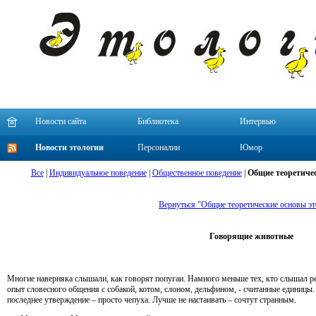
Новости сайта
Библиотека
Интервью
Новости этологии
Персоналии
Юмор
Все
|
Индивидуальное поведение
|
Общественное поведение
|
Общие теоретичес
Вернуться "Общие теоретические основы эт
Говорящие животные
Многие наверняка слышали, как говорят попугаи. Намного меньше тех, кто слышал ре
опыт словесного общения с собакой, котом, слоном, дельфином, - считанные единицы.
последнее утверждение – просто чепуха. Лучше не настаивать – сочтут странным.