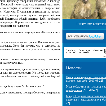
ющий проблему говорящих животных. Александр
-Йоркской и многих других академий наук, автор
 – монография «Парапсихология и современное
инои Ноевичем Пушкиным и изданная на восьми
няемый, пионер таких научных направлений, как
лей Института общей генетики РАН, профессор
конференции. Короче, ему можно доверять. В том
Пишите нам:
info@etholo
оваривать по-человечьи.
 числа ли весьма популярной в 70-е годы книги
ней, она совершенно серьезна. Вы можете верить
озыгрыше. Хотя бы потому, что я ссылаюсь на
ользованной мною литературы – больше двухсот
вызвать полное доверие собеседника, в том числе
ся над одураченным.
Новости
 научная тема, одна из самых, должен сказать,
оверки их достоверности. Но наука, как говорил
 но набралось так много наблюдений и сообщений
Орангутаны научились использов
выгодой для себя
[2019-03-22]
 надобно, старче?» Это как – факт?
Мозг собак отличил настоящие с
тарабарщины
[2019-03-22]
 как утверждение, что царь Соломон, повернув на
Какаду Гоффина выклевали пало
картонки и использовали их в бы
22]