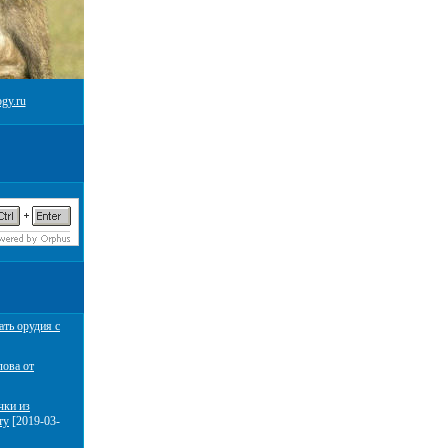
gy.ru
ать орудия с
лова от
чки из
ту
[2019-03-