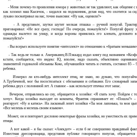
- Меня почему-то проявления юмора у животных не так удивляют, как общение с п
как хохмил наш Кысячок, - кидался на подоконник, делая вид, что охотится за с
лукаво посматривал на нас, точно выясняя: «Ну как, оценили?»
- А представьте, шутки шутит мелкая пташка – ручной попугай. Трактирщи
приговаривал: «Не все сразу, господа! По очереди, пожалуйста!» Попугай фразу 
однажды вылетел на улицу, и когда вороны принялись его клевать, деловито в
пожалуйста!»
- Вы всерьез используете понятие «интеллект» по отношению к «братьям меньшим
- Так ведь не только я. Американец В.Пэккард издал книгу под названием «Коэфф
кстати, сообщается, что индекс IQ, вполне, надо сказать, объективно оценива
знаменитой годовалой обезьяны Коко, обучавшейся читать и считать, составил 85 – 
ребенка.
Измерял ли кто-нибудь интеллект птиц, не знаю, но думаю, что попугайчик
А.Трубачевой, мог бы посостязаться с обезьянами и собаками. Его словарный запа
ребенка двух с половиной лет. А главное – как использует птичка этот запас.
Вечером, отправляясь ко сну, обращается к хозяйке: «Я спать хочу. Пойдем с тоб
хочу». Когда хозяйка выходит из комнаты, Франтик спрашивает ее: «Пошла?» –
реагирует: «Ну и катись». На ласковый лепет хозяйки «Ты моя лапонька, та моя цы
«Все мелешь и мелешь своим языком».
Может, он и повторяет дословно некоторые фразы хозяйки, но уместность их примен
птицы.
А вот какой – я бы сказал: «Анекдот» – если б не совершенно правдивый факт,
Известная дрессировщица, представив публике говорящего попугая, обращается 