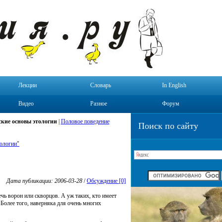
Лекции
Словарь
In English
Видео
Разное
Форум
кие основы этологии
|
Половое поведение
Поиск по сайту
ологии"
Дата публикации: 2006-03-28
/
Обсуждение [0]
чь ворон или скворцов. А уж таких, кто имеет
 Более того, наверняка для очень многих