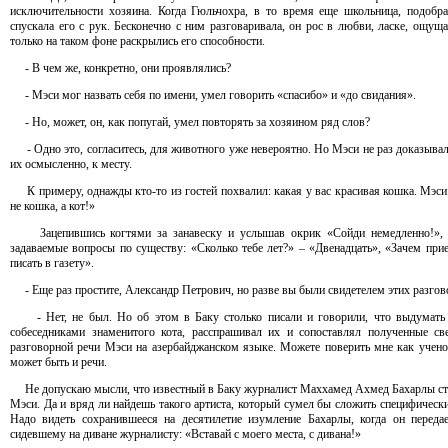
исключительности хозяина. Когда Гюльчохра, в то время еще школьница, подобра
спускала его с рук. Бесконечно с ним разговаривала, он рос в любви, ласке, ощ
только на таком фоне раскрылись его способности.
- В чем же, конкретно, они проявлялись?
- Мэси мог назвать себя по имени, умел говорить «спасибо» и «до свидания».
- Но, может, он, как попугай, умел повторять за хозяином ряд слов?
- Одно это, согласитесь, для животного уже невероятно. Но Мэси не раз доказывал, 
их осмысленно, к месту.
К примеру, однажды кто-то из гостей похвалил: какая у вас красивая кошка. Мэси
не кошка, а кот!»
Зацепившись когтями за занавеску и услышав окрик «Сойди немедленно!», на
задаваемые вопросы по существу: «Сколько тебе лет?» – «Двенадцать», «Зачем при
писать в газету».
- Еще раз простите, Александр Петрович, но разве вы были свидетелем этих разгов
- Нет, не был. Но об этом в Баку столько писали и говорили, что выдумать в
собеседниками знаменитого кота, расспрашивал их и сопоставлял полученные св
разговорной речи Мэси на азербайджанском языке. Можете поверить мне как учено
может быть и речи.
Не допускаю мысли, что известный в Баку журналист Маххамед Ахмед Бахарлы стал
Мэси. Да и вряд ли найдешь такого артиста, который сумел бы сложить специфическ
Надо видеть сохранившееся на десятилетие изумление Бахарлы, когда он перед
сидевшему на диване журналисту: «Вставай с моего места, с дивана!»