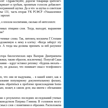
сит: «Здравствуйте, дорогие товарищи зрители!»
 крякает и грубым, пропитым голосом добавляет:
граммной шутки. Да и что за шутка в советские
татье 131, часть вторая УК РСФСР «Умышленное
зарплат.
о плохом воспитании, сколько об интеллекте.
ных птицами слов. Тогда, выходит, выражение
ам?
енные слова. Так, питомец москвича Г.Стопани
дсаженную к нему в клетку: «Когда заберут эту
ен. А тогда мы должны признать за ней разумное
ора биологических наук Валерия Дмитриевича
тяжки, таким образом, исключены). Попугай Саша
мании – вдруг вставил реплику: «Будешь нюхать –
ту, он доказал, что понимает смысл телефонного
 что они не выдуманы, - в вашей книге, как я
азвание популярному документальному фильму,
новь обратиться к проблеме происхождения homo
ьно, может, в самом деле, мы имеем с обезьянами
ам о результатах последних исследований ученых
ководством Патрика Гэннона. В головном мозгу
 смысл слов с понятиями и образами. Расположена