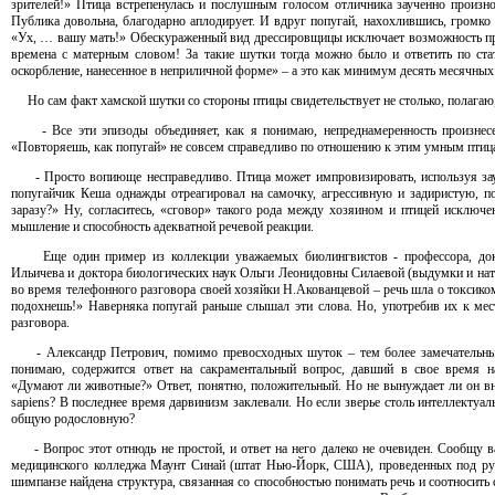
зрителей!» Птица встрепенулась и послушным голосом отличника заученно произно
Публика довольна, благодарно аплодирует. И вдруг попугай, нахохлившись, громко
«Ух, … вашу мать!» Обескураженный вид дрессировщицы исключает возможность про
времена с матерным словом! За такие шутки тогда можно было и ответить по с
оскорбление, нанесенное в неприличной форме» – а это как минимум десять месячных 
Но сам факт хамской шутки со стороны птицы свидетельствует не столько, полагаю, 
- Все эти эпизоды объединяет, как я понимаю, непреднамеренность произнесен
«Повторяешь, как попугай» не совсем справедливо по отношению к этим умным птиц
- Просто вопиюще несправедливо. Птица может импровизировать, используя зауч
попугайчик Кеша однажды отреагировал на самочку, агрессивную и задиристую, по
заразу?» Ну, согласитесь, «сговор» такого рода между хозяином и птицей исключ
мышление и способность адекватной речевой реакции.
Еще один пример из коллекции уважаемых биолингвистов - профессора, докт
Ильичева и доктора биологических наук Ольги Леонидовны Силаевой (выдумки и на
во время телефонного разговора своей хозяйки Н.Акованцевой – речь шла о токсико
подохнешь!» Наверняка попугай раньше слышал эти слова. Но, употребив их к мес
разговора.
- Александр Петрович, помимо превосходных шуток – тем более замечательных,
понимаю, содержится ответ на сакраментальный вопрос, давший в свое время н
«Думают ли животные?» Ответ, понятно, положительный. Но не вынуждает ли он в
sapiens? В последнее время дарвинизм заклевали. Но если зверье столь интеллектуал
общую родословную?
- Вопрос этот отнюдь не простой, и ответ на него далеко не очевиден. Сообщу в
медицинского колледжа Маунт Синай (штат Нью-Йорк, США), проведенных под ру
шимпанзе найдена структура, связанная со способностью понимать речь и соотносить