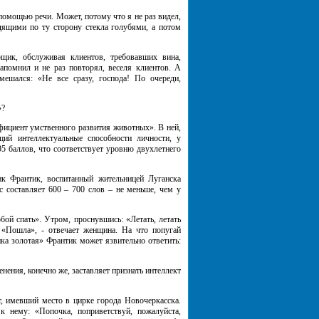
омощью речи. Может, потому что я не раз видел,
идящими по ту сторону стекла голубями, а потом
к, обслуживая клиентов, требовавших вина,
запомнил и не раз повторял, веселя клиентов. А
мешался: «Не все сразу, господа! По очереди,
»?
ициент умственного развития животных». В ней,
ющий интеллектуальные способности личности, у
95 баллов, что соответствует уровню двухлетнего
 Франтик, воспитанный жительницей Луганска
с составляет 600 – 700 слов – не меньше, чем у
ой спать». Утром, проснувшись: «Летать, летать
 «Пошла», - отвечает женщина. На что попугай
пка золотая» Франтик может язвительно ответить:
ения, конечно же, заставляет признать интеллект
 имевший место в цирке города Новочеркасска.
к нему: «Попочка, поприветствуй, пожалуйста,