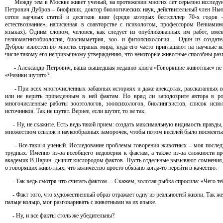
Между тем в Москве живет ученый, на протяжении многих лет серьезно исследу
Петрович Дубров – биофизик, доктор биологических наук, действительный член Нью
сотен научных статей и десятков книг (среди которых бестселлер 70-х годов
естествознание», написанная в соавторстве с психологом, профессором Вениам
языках). Одним словом, человек, как следует из опубликованных им работ, вме
гелиомагнитобиология, биосимметрия, зоо- и фитопсихология… Один из создате
Дубров известен во многих странах мира, куда его часто приглашают на научные 
числе такому его непривычному утверждению, что некоторые животные способны разг
- Александр Петрович, ваша вышедшая недавно книга «Говорящие животные» не из
«Физики шутят»?
- При всех многочисленных забавных историях и даже анекдотах, рассказанных в 
или не верить приведенным в ней фактам. Но вряд ли заподозрите автора в р
многочисленные работы зооэтологов, зоопсихологов, биолингвистов, список исп
источников. Так не шутят. Вернее, если шутят, то не так.
- Ну, не скажите. Есть ведь такой прием: создать максимальную видимость правды, 
множеством ссылок и наукообразных заморочек, чтобы потом веселей было посмеять
- Все-таки я ученый. Исследование проблемы говорения животных – моя последняя
трудных. Именно из-за всеобщего недоверия к фактам, а также из-за сложности пр
академик В.Парин, дышит кислородом фактов. Пусть отдельные вызывают сомнения,
о говорящих животных, что количество просто обязано когда-то перейти в качество.
- Так ведь смотря что считать фактом… Скажем, золотая рыбка спросила: «Чего тебе
- Факт того, что художественный образ отражает одну из реальностей жизни. Так же,
пальце кольцо, мог разговаривать с животными на их языке.
- Ну, и все факты столь же убедительны?