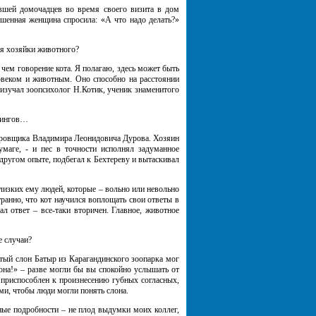
шей домочадцев во время своего визита в дом
шенная женщина спросила: «А что надо делать?»
я хозяйки животного?
ем говорение кота. Я полагаю, здесь может быть
ловеком и животным. Оно способно на расстоянии
изучал зоопсихолог Н.Котик, ученик знаменитого
ссингов…
сировщика Владимира Леонидовича Дурова. Хозяин
умаге, - и пес в точности исполнял задуманное
другом опыте, подбегал к Бехтереву и вытаскивал
изких ему людей, которые – вольно или невольно
транно, что кот научился воплощать свои ответы в
 ответ – все-таки вторичен. Главное, животное
е случаи?
ый слон Батыр из Карагандинского зоопарка мог
она!» – разве могли бы вы спокойно услышать от
е приспособлен к произнесению губных согласных,
ми, чтобы люди могли понять слона.
ные подробности – не плод выдумки моих коллег,