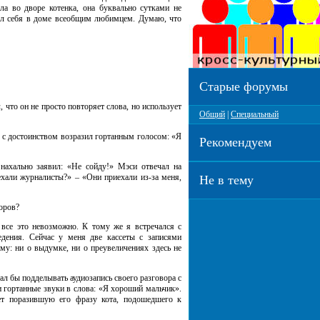
ла во дворе котенка, она буквально сутками не
ущал себя в доме всеобщим любимцем. Думаю, что
Старые форумы
что он не просто повторяет слова, но использует
Общий
|
Специальный
 с достоинством возразил гортанным голосом: «Я
Рекомендуем
хально заявил: «Не сойду!» Мэси отвечал на
ехали журналисты?» – «Они приехали из-за меня,
Не в тему
оров?
се это невозможно. К тому же я встречался с
едения. Сейчас у меня две кассеты с записями
му: ни о выдумке, ни о преувеличениях здесь не
 бы подделывать аудиозапись своего разговора с
и гортанные звуки в слова: «Я хороший мальчик».
ает поразившую его фразу кота, подошедшего к