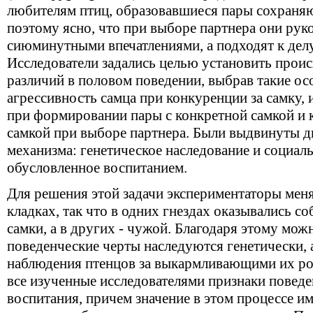
любителям птиц, образовавшиеся пары сохраняю
поэтому ясно, что при выборе партнера они рук
сиюминутными впечатлениями, а подходят к делу
Исследователи задались целью установить про
различий в половом поведении, выбрав такие ос
агрессивность самца при конкуренции за самку, 
при формировании пары с конкретной самкой и 
самкой при выборе партнера. Были выдвинуты д
механизма: генетическое наследование и социал
обусловленное воспитанием.
Для решения этой задачи экспериментаторы мен
кладках, так что в одних гнездах оказывались с
самки, а в других - чужой. Благодаря этому мож
поведенческие черты наследуются генетически,
наблюдения птенцов за выкармливающими их род
все изученные исследователями признаки повед
воспитания, причем значение в этом процессе име