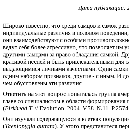
Дата публикации: 
Широко известно, что среди самцов и самок ра
индивидуальные различия в половом поведении, и
они взаимодействуют с особями противоположно
ведут себя более агрессивно, что позволяет им 
другими самцами за право обладания самкой. Др
красивой песней и быть привлекательными для с
выдающимися личными качествами. Одни самки 
одним набором признаков, другие - с иным. И до
чем обусловлены эти различия.
Ответить на этот вопрос попыталась группа аме
главе со специалистом в области формирования 
(
Birkhead T.
// Evolution. 2004. V.58. №11. P.2574
Они изучали содержащуюся в клетках популяци
(
Taeniopygia guttata
). У этого представителя пе