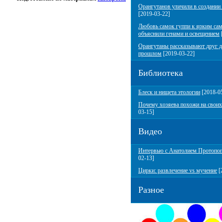
Орангутанов уличили в создании
[2019-03-22]
Любовь самок гуппи к ярким са
объяснили генами и освещением
Орангутаны рассказывают друг д
прошлом
[2019-03-22]
Библиотека
Блеск и нищета этологии
[2018-0
Почему хозяева похожи на своих
03-15]
Видео
Интервью с Анатолием Протопо
02-13]
Цирки: развлечение vs мучение
[
Разное