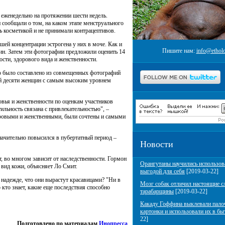
 еженедельно на протяжении шести недель.
сообщали о том, на каком этапе менструального
ь косметикой и не принимали контрацептивов.
ей концентрации эстрогена у них в моче. Как и
Пишите нам:
info@etholo
ин. Затем эти фотографии предложили оценить 14
ости, здорового вида и женственности.
о было составлено из совмещенных фотографий
ий десяти женщин с самым высоким уровнем
овья и женственности по оценкам участников
ильность связана с привлекательностью", –
доровыми и женственными, были сочтены и самыми
начительно повысился в пубертатный период –
Новости
, во многом зависит от наследственности. Гормон
Орангутаны научились использов
 вид кожи, объясняет Ло Смит.
выгодой для себя
[2019-03-22]
 надежде, что они вырастут красавицами? "Ни в
Мозг собак отличил настоящие с
 кто знает, какие еще последствия способно
тарабарщины
[2019-03-22]
Какаду Гоффина выклевали пало
картонки и использовали их в бы
22]
Подготовлено по материалам
Инопресса