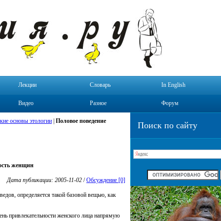
Лекции
Словарь
In English
Видео
Разное
Форум
кие основы этологии
|
Половое поведение
Поиск по сайту
ность женщин
Дата публикации: 2005-11-02
/
Обсуждение [0]
едов, определяется такой базовой вещью, как
ень привлекательности женского лица напрямую