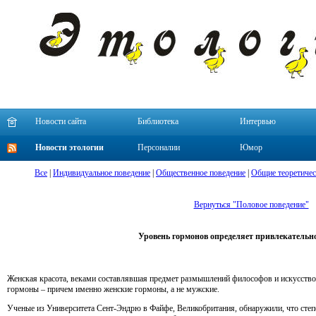
Новости сайта
Библиотека
Интервью
Новости этологии
Персоналии
Юмор
Все
|
Индивидуальное поведение
|
Общественное поведение
|
Общие теоретичес
Вернуться "Половое поведение"
Уровень гормонов определяет привлекатель
Женская красота, веками составлявшая предмет размышлений философов и искусствов
гормоны – причем именно женские гормоны, а не мужские.
Ученые из Университета Сент-Эндрю в Файфе, Великобритания, обнаружили, что степ