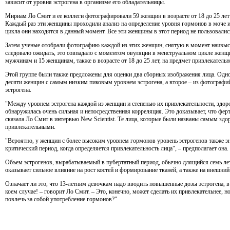
зависит от уровня эстрогена в организме его обладательницы.
Мириам Ло Смит и ее коллеги фотографировали 59 женщин в возрасте от 18 до 25 лет
Каждый раз эти женщины проходили анализ на определение уровня гормонов в моче и 
цикла они находятся в данный момент. Все эти женщины в этот период не пользовалис
Затем ученые отобрали фотографию каждой из этих женщин, снятую в момент наивысш
следовало ожидать, это совпадало с моментом овуляции в менструальном цикле женщ
мужчинам и 15 женщинам, также в возрасте от 18 до 25 лет, на предмет привлекательн
Этой группе были также предложены для оценки два сборных изображения лица. Одн
десяти женщин с самым низким пиковым уровнем эстрогена, а второе – из фотограф
эстрогена.
"Между уровнем эстрогена каждой из женщин и степенью их привлекательности, здор
обнаружилась очень сильная и непосредственная корреляция. Это доказывает, что ферт
сказала Ло Смит в интервью New Scientist. Те лица, которые были названы самым з
привлекательными.
"Вероятно, у женщин с более высоким уровнем гормонов уровень эстрогенов также з
критический период, когда определяется привлекательность лица", – предполагает она.
Объем эстрогенов, вырабатываемый в пубертатный период, обычно длящийся семь лет
оказывает сильное влияние на рост костей и формирование тканей, а также на внешний
Означает ли это, что 13-летним девочкам надо вводить повышенные дозы эстрогена, в
коем случае! – говорит Ло Смит. – Это, конечно, может сделать их привлекательнее, но
повлечь за собой употребление гормонов?"