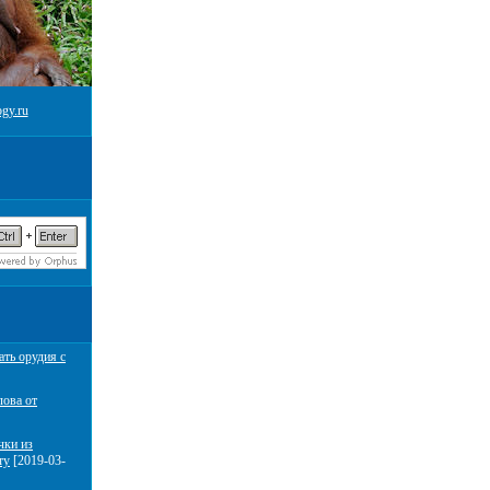
gy.ru
ать орудия с
лова от
чки из
ту
[2019-03-