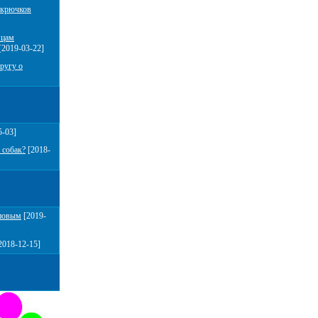
 крючков
мцам
[2019-03-22]
ругу о
5-03]
 собак?
[2018-
повым
[2019-
2018-12-15]