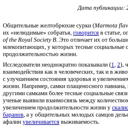
Дата публикации: 
Общительные желтобрюхие сурки (
Marmota flavi
их «нелюдимые» собратья,
говорится
в статье, 
of the Royal Society B
. Это отличает их от боль
млекопитающих, у которых тесные социальные с
продолжительностью жизни.
Исследователи неоднократно показывали (
1
,
2
),
взаимодействия как в человеческих, так и в жи
с улучшением состояния здоровья и увеличени
жизни. Например, самки плащеносного павиана,
другими самками более тесные социальные связ
ученые выявили взаимосвязь между количеством
увеличением продолжительности жизни у
скали
баранов
, а у общительных молодых самцов дель
афалин
увеличивается
выживаемость.