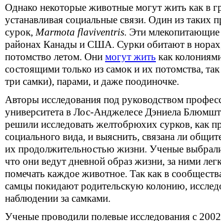
Однако некоторые животные могут жить как в гр
устанавливая социальные связи. Один из таких
сурок,
Marmota flaviventris.
Эти млекопитающие 
районах Канады и США. Сурки обитают в норах,
потомство летом. Они
могут жить
как колониями
состоящими только из самок и их потомства, так 
три самки), парами, и даже поодиночке.
Авторы исследования под руководством профес
университета в Лос-Анджелесе Дэниела Блюмшта
решили исследовать желтобрюхих сурков, как п
социального вида, и выяснить, связана ли общи
их продолжительностью жизни. Ученые выбрали 
что они ведут дневной образ жизни, за ними лег
помечать каждое животное. Так как в сообщества
самцы покидают родительскую колонию, исследо
наблюдении за самками.
Ученые проводили полевые исследования с 2002