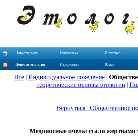
Новости сайта
Библиотека
Интервью
Новости этологии
Персоналии
Юмор
Все
|
Индивидуальное поведение
|
Обществе
теоретические основы этологии
|
По
Вернуться "Общественное по
Медоносные пчелы стали жертвами 