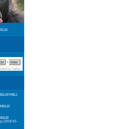
gy.ru
ать орудия с
лова от
чки из
ту
[2019-03-