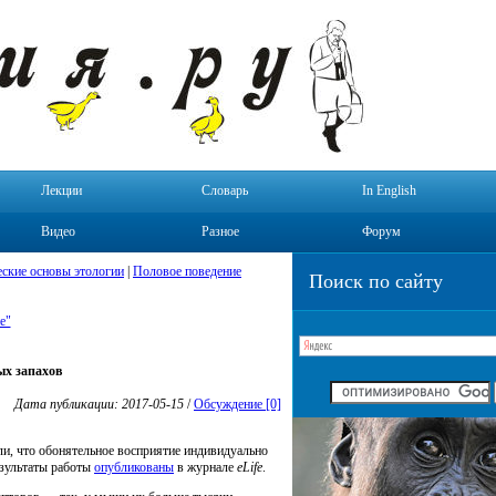
Лекции
Словарь
In English
Видео
Разное
Форум
ские основы этологии
|
Половое поведение
Поиск по сайту
е"
ых запахов
Дата публикации: 2017-05-15
/
Обсуждение [0]
ли, что обонятельное восприятие индивидуально
езультаты работы
опубликованы
в журнале
eLife
.