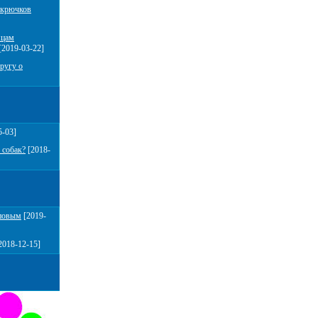
 крючков
мцам
[2019-03-22]
ругу о
5-03]
 собак?
[2018-
повым
[2019-
2018-12-15]