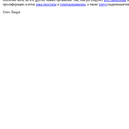
оболочке носа, но и в других тканях организма. Так, они регулируют
восстановление
к
пролиферацию клеток
рака простаты
и
гепатокарциномы
, а также
тонус
гладкомышечны
Олег Лищук