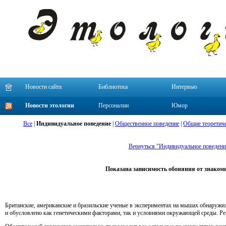
Новости сайта
Библиотека
Интервью
Новости этологии
Персоналии
Юмор
Все
|
Индивидуальное поведение
|
Общественное поведение
|
Общие теоретиче
Вернуться "Индивидуальное поведени
Показана зависимость обоняния от знаком
Британские, американские и бразильские ученые в экспериментах на мышах обнаружи
и обусловлено как генетическими факторами, так и условиями окружающей среды. Р