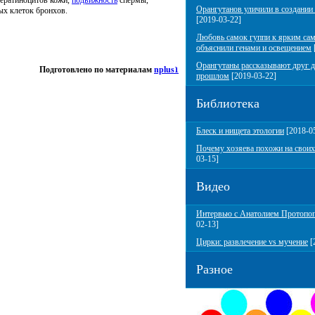
ератиноцитов кожи,
подвижность
спермы,
Орангутанов уличили в создании
х клеток бронхов.
[2019-03-22]
Любовь самок гуппи к ярким са
объяснили генами и освещением
Орангутаны рассказывают друг д
Подготовлено по материалам
nplus1
прошлом
[2019-03-22]
Библиотека
Блеск и нищета этологии
[2018-0
Почему хозяева похожи на своих
03-15]
Видео
Интервью с Анатолием Протопо
02-13]
Цирки: развлечение vs мучение
[
Разное