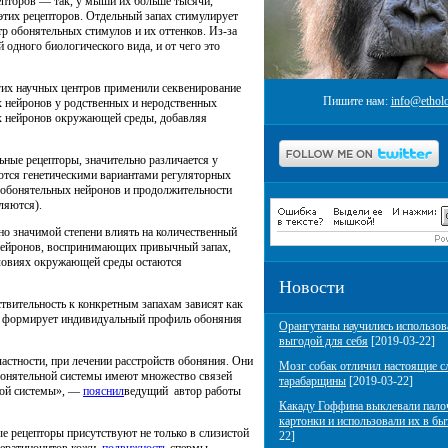
епторов — так, у мыши их больше тысячи,
этих рецепторов. Отдельный запах стимулирует
р обонятельных стимулов и их оттенков. Из-за
 одного биологического вида, и от чего это
угих научных центров применили секвенирование
Пишите нам:
info@etholo
х нейронов у родственных и неродственных
их нейронов окружающей среды, добавляя
ные рецепторы, значительно различается у
ются генетическими вариантами регуляторных
и обонятельных нейронов и продолжительности
ляются).
но значимой степени влиять на количественный
 нейронов, воспринимающих привычный запах,
словиях окружающей среды остаются
Новости
твительность к конкретным запахам зависят как
что формирует индивидуальный профиль обоняния
Орангутаны научились использов
выгодой для себя
[2019-03-22]
астности, при лечении расстройств обоняния. Они
Мозг собак отличил настоящие с
онятельной системы имеют множество связей
тарабарщины
[2019-03-22]
ной системы», —
пояснил
ведущий автор работы
Какаду Гоффина выклевали пало
картонки и использовали их в бы
е рецепторы присутствуют не только в слизистой
22]