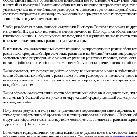
Обонятельный анализатор значительно превосходит все остальные по числу типов рец
и каждый из примерно 10 миллионов обонятельных нейронов экспрессирует один тип 
уникальную для него комбинацию рецепторов, что позволяет различать широкий спект
сложности устройства анализатора то, как обоняние варьирует у разных представителей
зависит, было изучено недостаточно.
Чтобы разобраться в этом вопросе, сотрудники Института Сенгера с коллегами из др
матричной РНК для количественного анализа каждого из 1115 подтипов обонятельны
генетически мышей. С помощью этой же методики они оценили влияние на состав эт
в питьевую воду животных различные ароматизаторы.
Выяснилось, что количественный состав нейронов, экспрессирующих разные обонятель
различных пород мышей. При этом такие различия в наибольшей степени контролиру
элементов генов рецепторов и не зависят от функции рецепторных белков, активност
их жизни (обонятельные нейроны, в отличие от большинства прочих, постоянно обнов
Также оказалось, что регулярное действие определенных запахов может в небольшой, 
состав обонятельных нейронов с различными типами рецепторов. В частности, число
немного увеличивается за счет уменьшения числа нейронов, которые в конкретных у
незадействованными.
Таким образом, количественный состав обонятельных нейронов и, следовательно, чувс
от генетики (в большей степени), так и от окружающей среды (в меньшей степени), 
для каждой особи.
Полученные результаты могут найти применение в персонализированной медицине, в ч
также дают информацию об организации и функционировании нейронов. «Нейроны об
с другими нейронами мозга, и их изучение может помочь в понимании развития нерв
Даррен Логан (Darren Logan).
В последние годы различным научным коллективам удалось показать, что обонятельны