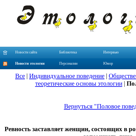
Новости сайта
Библиотека
Интервью
Новости этологии
Персоналии
Юмор
Все
|
Индивидуальное поведение
|
Обществе
теоретические основы этологии
|
По
Вернуться "Половое пове
Ревность заставляет женщин, состоящих в р