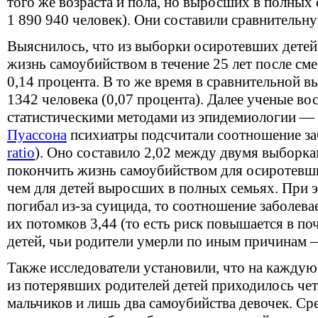
того же возраста и пола, но выросших в полных 
1 890 940 человек). Они составили сравнительн
Выяснилось, что из выборки осиротевших детей
жизнь самоубийством в течение 25 лет после сме
0,14 процента. В то же время в сравнительной 
1342 человека (0,07 процента). Далее ученые во
статистическими методами из эпидемиологии 
Пуассона
психиатры подсчитали соотношение за
ratio
). Оно составило 2,02 между двумя выборк
покончить жизнь самоубийством для осиротевши
чем для детей выросших в полных семьях. При э
погибал из-за суицида, то соотношение заболева
их потомков 3,44 (то есть риск повышается в почт
детей, чьи родители умерли по иным причинам —
Также исследователи установили, что на кажду
из потерявших родителей детей приходилось че
мальчиков и лишь два самоубийства девочек. Ср