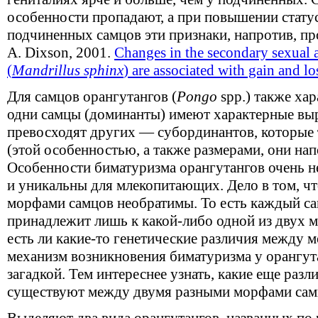
особенности пропадают, а при повышении статус
подчиненных самцов эти признаки, напротив, про
A. Dixson, 2001.
Changes in the secondary sexual 
(
Mandrillus sphinx
) are associated with gain and lo
Для самцов орангутангов (
Pongo
spp.) также хар
одни самцы (доминанты) имеют характерные выр
превосходят других — субординантов, которые
(этой особенностью, а также размерами, они на
Особенности биматуризма орангутангов очень н
и уникальны для млекопитающих. Дело в том, ч
морфами самцов необратимы. То есть каждый са
принадлежит лишь к какой-либо одной из двух м
есть ли какие-то генетические различия между 
механизм возникновения биматуризма у орангута
загадкой. Тем интереснее узнать, какие еще раз
существуют между двумя разными морфами самц