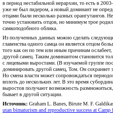
в период нестабильной иерархии, то есть в 2003
уже не был лидером, а новый доминант не опреде
отцами были несколько разных орангутангов. Не
точно установить отцов, но минимум трое роди
самкоподобного облика.
Из полученных данных можно сделать следующе
главенства одного самца он является отцом бол
того как он по тем или иным причинам ослабеет,
другой самец. Таким доминантом становится то
с лицевыми выростами. (В изучаемой группе пос
доминировать другой самец, Том. Он сохраняет эт
Но смена власти может сопровождаться периодо
вплоть до нескольких лет. В это время суборди
выростов получают возможность размножиться, 
бывает в другой ситуации.
Источник:
Graham L. Banes, Birute M. F. Galdikas
utan bimaturism and reproductive success at Camp