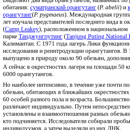
Выделяют два вида орангутангов, названных по
обитания:
суматранский орангутанг
(
P. abelii
) и
орангутанг
(
P. pygmaeus
). Международная групп
лет изучала представителей последнего вида в о
(
Camp Leakey
), расположенном в национальном
парке
Танджунгпутинг
(
Tanjung Puting National 
Калимантан. С 1971 года лагерь Лики функциони
исследования и реинтродукции орангутангов. В 
выпущено в природу около 90 обезьян, дополн
А сейчас в окрестностях лагеря на площади 50 к
6000 орангутангов.
Но наиболее интенсивно, в течение уже почти п
обезьян, обитающих в ближайших окрестностях 
60 особей разного пола и возраста. Большинство
различают индивидуально. Путем непосредстве
установлены и взаимоотношения разных обезьян:
кто подчиняется. Исследователи собирали проб
индивидуумов, а затем выделяли из них ДНК.