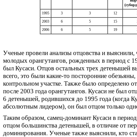
выр
(субор
1995
3
3
12
2003
6
5
15
2006
6
5
19
Ученые провели анализы отцовства и выяснили, 
молодых орангутангов, рожденных в период с 19
был Кусаси. Отцов остальных трех детенышей в
всего, это были какие-то посторонние обезьяны
контрольном участке. Также было определено о
после 2003 года орангутангов. Кусаси не был отц
6 детенышей, родившихся до 1995 года (когда К
абсолютным лидером), он был отцом только одн
Таким образом, самец-доминант Кусаси в период
отцом большинства детенышей, в отличие от пер
доминирования. Ученые также выяснили, кто ст