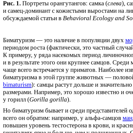
Рис. 1.
Портреты орангутангов: самка (
слева
), с
и самец-доминант с кожистыми выростами на лиц
обсуждаемой статьи в
Behavioral Ecology and So
Биматуризм — это наличие в популяции двух
мо
периодом роста (фактически, это частный случа
К примеру, у ряда насекомых период личиночног
и в результате этого они крупнее самцов. Сред
чаще всего встречается у приматов. Наиболее из
биматуризма в этой группе животных — полово
bimaturism
): самцы растут дольше и значительно
размерами. Например, это хорошо известно и оч
у горилл (
Gorilla gorilla
).
Но биматуризм бывает и среди представителей 
всего он обратим: например, у альфа-самцов
ман
повышен уровень тестостерона в крови, и красн
гениталиях ярче и больше, чем у подчиненных. С