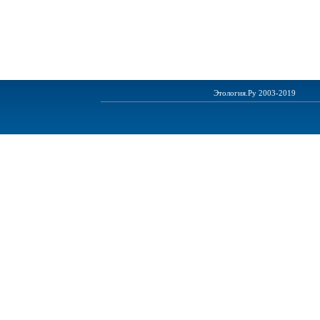
Этология.Ру 2003-2019