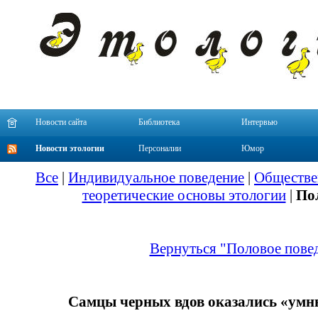
Новости сайта
Библиотека
Интервью
Новости этологии
Персоналии
Юмор
Все
|
Индивидуальное поведение
|
Обществе
теоретические основы этологии
|
По
Вернуться "Половое пове
Самцы черных вдов оказались «ум