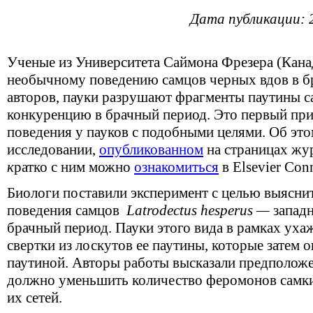
Дата публикации: 
Ученые из Университета Саймона Фрезера (Кана
необычному поведению самцов черных вдов в б
авторов, пауки разрушают фрагменты паутины 
конкуренцию в брачный период. Это первый пр
поведения у пауков с подобными целями. Об эт
исследовании,
опубликованном
на страницах жу
к
ратко с ним можно
ознакомиться
в Elsevier Conn
Биологи поставили эксперимент с целью выясни
поведения самцов
Latrodectus hesperus —
запад
брачный период. Пауки этого вида в рамках уха
свертки из лоскутов ее паутины, которые затем 
паутиной. Авторы работы высказали предположен
должно уменьшить количество феромонов самки
их сетей.