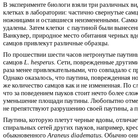
В эксперименте биологи взяли три различных ви
клетках в лаборатории: частично свернутые сам
ножницами и оставшиеся неизмененными. Самки 
удалены. Затем клетки с паутиной были вынесен
Ванкувер, природное место обитания черных вдо
самцов привлекут различные образцы.
По прошествии шести часов нетронутые паутины
самцов
L. hesperus.
Сети, поврежденные другими 
раза менее привлекательными, что совпадало с 
Однако оказалось, что паутина, поврежденная н
же количество самцов как и не измененная. По сл
что за поведением пауков стоит нечто более сло
уменьшение площади паутины. Любопытно отмет
не препятствуют разрушению своей паутины, а п
Паутина, которую плетут черные вдовы, отлича
спиральных сетей других пауков, например, кре
обыкновенного
Araneus diadematus.
Обычно он