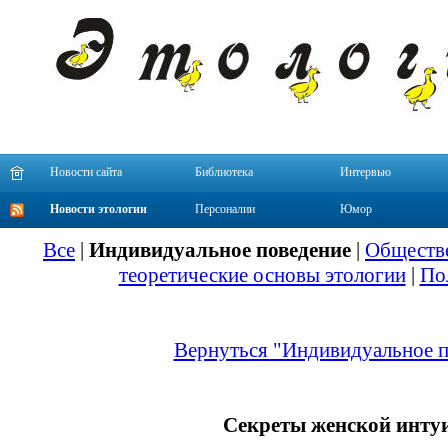
Новости сайта
Библиотека
Интервью
Новости этологии
Персоналии
Юмор
Все
|
Индивидуальное поведение
|
Обществе
теоретические основы этологии
|
По
Вернуться "Индивидуальное п
Секреты женской инту