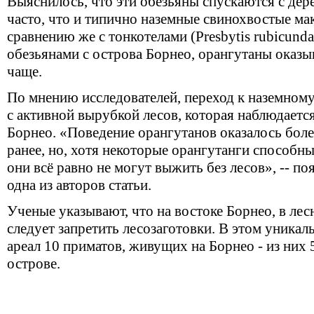
Выяснилось, что эти обезьяны спускаются с дере
часто, что и типично наземные свинохвостые мак
сравнению же с тонкотелами (Presbytis rubicund
обезьянами с острова Борнео, орангутаны оказыв
чаще.
По мнению исследователей, переход к наземному
с
активной
вырубкой лесов, которая наблюдается
Борнео. «Поведение орангутанов оказалось боле
ранее, но, хотя некоторые орангутанги способны
они всё равно не могут выжить без лесов», -- п
одна из
авторов
статьи.
Ученые указывают, что на востоке Борнео, в лес
следует запретить лесозаготовки. В этом
уникал
ареал 10 приматов, живущих на Борнео - из них 
острове.