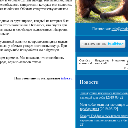
ой в журнале Current Biology. Как известно, люди
енной жизни, свидетелями которых они являлись.
азных обезьян. Об этом свидетельствуют опыты,
 одном из двух ящиков, каждый из которых был
з этого помещения. Оказалось, что спустя три
Пишите нам:
info@etholo
ая палка и как ей надо пользоваться. Напротив,
дольше.
й успешной попытки по прошествии двух недель
вык, у обезьян уходит всего пять секунд. При
вык когда-либо понадобится им в будущем.
щем времени. Мы показали, что способность
дас, одна из авторов статьи.
Подготовлено по материалам
infox.ru
Новости
Орангутаны научились использов
выгодой для себя
[2019-03-22]
Мозг собак отличил настоящие с
тарабарщины
[2019-03-22]
Какаду Гоффина выклевали пало
картонки и использовали их в бы
22]