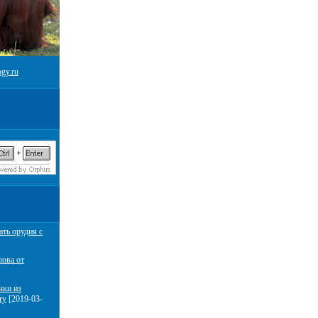
gy.ru
ать орудия с
лова от
чки из
ту
[2019-03-