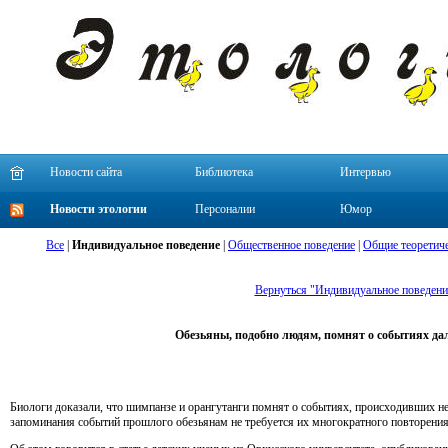
Новости сайта
Библиотека
Интервью
Новости этологии
Персоналии
Юмор
Все
|
Индивидуальное поведение
|
Общественное поведение
|
Общие теоретиче
Вернуться "Индивидуальное поведени
Обезьяны, подобно людям, помнят о событиях да
Биологи доказали, что шимпанзе и орангутанги помнят о событиях, происходивших нес
запоминания событий прошлого обезьянам не требуется их многократного повторения