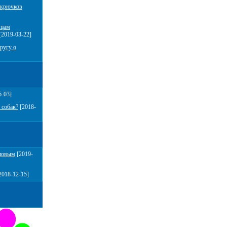
 крючков
мцам
[2019-03-22]
ругу о
5-03]
 собак?
[2018-
повым
[2019-
2018-12-15]