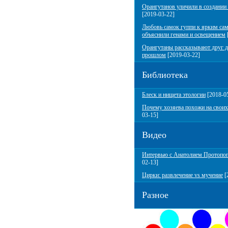
Орангутанов уличили в создании
[2019-03-22]
Любовь самок гуппи к ярким са
объяснили генами и освещением
Орангутаны рассказывают друг д
прошлом
[2019-03-22]
Библиотека
Блеск и нищета этологии
[2018-0
Почему хозяева похожи на своих
03-15]
Видео
Интервью с Анатолием Протопо
02-13]
Цирки: развлечение vs мучение
[
Разное