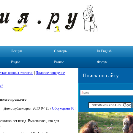
Лекции
Словарь
In English
Видео
Разное
Форум
ские основы этологии
|
Половое поведение
Поиск по сайту
е"
лекого прошлого
Дата публикации: 2013-07-19
/
Обсуждение [0]
колько лет назад. Выяснилось, что для
.