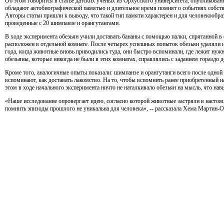
Об этом говорится в статье датских ученых из Орхусского университета, опубликованн
обладают автобиографической памятью и длительное время помнят о событиях собств
Авторы статьи пришли к выводу, что такой тип памяти характерен и для человекообр
проведенные с 20 шимпанзе и орангутангами.
В ходе эксперимента обезьян учили доставать бананы с помощью палки, спрятанной в
расположен в отдельной комнате. После четырех успешных попыток обезьян удаляли и
года, когда животные вновь приводились туда, они быстро вспоминали, где лежит нужн
обезьяны, которые никогда не были в этих комнатах, справлялись с заданием гораздо 
Кроме того, аналогичные опыты показали: шимпанзе и орангутанги всего после одно
вспоминают, как доставать лакомство. На то, чтобы вспомнить ранее приобретенный на
этом в ходе начального эксперимента ничто не наталкивало обезьян на мысль, что на
«Наше исследование опровергает идею, согласно которой животные застряли в настоя
помнить эпизоды прошлого не уникальна для человека», -- рассказала Хема Мартин-Ор