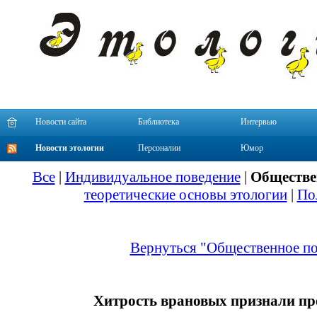
Новости сайта
Библиотека
Интервью
Новости этологии
Персоналии
Юмор
Все
|
Индивидуальное поведение
|
Обществе
теоретические основы этологии
|
По
Вернуться "Общественное по
Хитрость врановых признали п