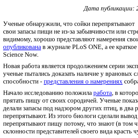
Дата публикации: 
Ученые обнаружили, что сойки перепрятывают
свои запасы пищи не из-за забывчивости или стрес
видимому, хорошо представляют намерения свои
опубликована
в журнале PLoS ONE, а ее кратко
Science Now.
Новая работа является продолжением серии экс
ученые пытались доказать наличие у врановых 
способности -
представления о намерениях
собра
Начало исследованию положила
работа
, в котор
прятать пищу от своих сородичей. Ученые показа
делали запасы под надзором других птиц, в два р
перепрятывают. Из этого биологи сделали вывод
перепрятывают пищу потому, что знают (в том чи
склонности представителей своего вида красть ч