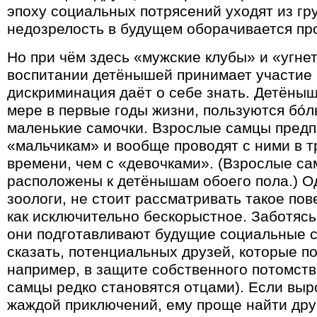
эпоху социальных потрясений уходят из гр
недозрелость в будущем оборачивается про
Но при чём здесь «мужские клубы» и «угн
воспитании детёнышей принимает участие в
дискриминация даёт о себе знать. Детёныш
мере в первые годы жизни, пользуются бó
маленькие самочки. Взрослые самцы предп
«мальчикам» и вообще проводят с ними в т
времени, чем с «девочками». (Взрослые са
расположены к детёнышам обоего пола.) Од
зоологи, не стоит рассматривать такое по
как исключительно бескорыстное. Заботяс
они подготавливают будущие социальные с
сказать, потенциальных друзей, которые п
например, в защите собственного потомст
самцы редко становятся отцами). Если вы
жаждой приключений, ему проще найти друг