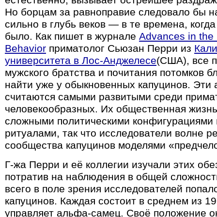
естественно, вызывает острейшее раздраж
Но борцам за равноправие следовало бы н
сильно в глубь веков — в те времена, когда
было. Как пишет в журнале
Advances in the 
Behavior
приматолог Сьюзан Перри из
Кал
университета в Лос-Анджелесе
(США), все 
мужского братства и почитания потомков б
найти уже у обыкновенных капуцинов. Эти
считаются самыми развитыми среди примат
человекообразных. Их общественная жизнь
сложными политическими конфигурациями
ритуалами, так что исследователи волне р
сообщества капуцинов моделями «предчело
Г-жа Перри и её коллегии изучали этих обе
потратив на наблюдения в общей сложности
всего в поле зрения исследователей попал
капуцинов. Каждая состоит в среднем из 1
управляет альфа-самец. Своё положение он