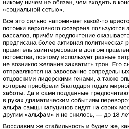
никому ничем не обязан, чем входить в кон
«социальной сетью».
Всё это сильно напоминает какой-то арист
потомки верховного сюзерена пользуются 
вассалов, причём предпочтение оказываетс
предписана более активная политическая р
правитель заинтересован в долгом правлен
потомства, поэтому использует разные хитр
не возникло желания захватить трон. Его с
отправляются на завоевание сопредельных
отцовскими лидерскими генами, а также оп
которые приобрели благодаря годам мирно
заботы. Да и сами подданные предпочитаю
в руках драматическим событиям переворот
альфа-самцы капуцинов сидят на своих мест
другим «альфам» и не снилось, — до 18 ле
Восславим же стабильность и будем же, ка