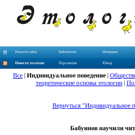
Новости сайта
Библиотека
Интервью
Новости этологии
Персоналии
Юмор
Все
|
Индивидуальное поведение
|
Обществе
теоретические основы этологии
|
По
Вернуться "Индивидуальное п
Бабуинов научили чит