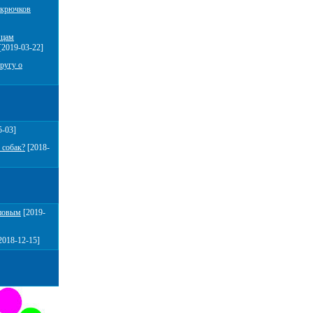
 крючков
мцам
[2019-03-22]
ругу о
5-03]
 собак?
[2018-
повым
[2019-
2018-12-15]