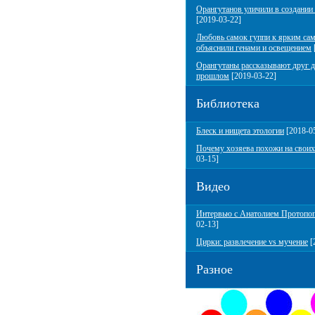
Орангутанов уличили в создании
[2019-03-22]
Любовь самок гуппи к ярким са
объяснили генами и освещением
Орангутаны рассказывают друг д
прошлом
[2019-03-22]
Библиотека
Блеск и нищета этологии
[2018-0
Почему хозяева похожи на своих
03-15]
Видео
Интервью с Анатолием Протопо
02-13]
Цирки: развлечение vs мучение
[
Разное