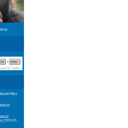
gy.ru
ать орудия с
лова от
чки из
ту
[2019-03-