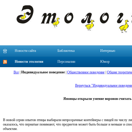
Новости сайта
Библиотека
Интервью
Новости этологии
Персоналии
Юмор
Все
|
Индивидуальное поведение
|
Общественное поведение
|
Общие теоретиче
Вернуться "Индивидуальное поведени
Японцы открыли умение воронов считать
В новой серии опытов птицы выбирали непрозрачные контейнеры с пищей по числу ли
оказалось, что пернатые понимают, что предметов может быть больше и меньше и сп
объектам.