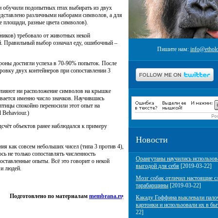
и обучили подопытных птах выбирать из двух
едставлено различными наборами символов, а для
 площади, разные цвета символов).
ьников) требовало от животных некой
й. Правильный выбор означал еду, ошибочный –
Пишите нам:
info@etholo
роны достигли успеха в 70-90% попыток. После
ровку двух контейнеров при сопоставлении 3
 влияют ни расположение символов на крышке
ывается именно число значков. Научившись
птицы спокойно переносили этот опыт на
 Behaviour.)
одсчёт объектов ранее наблюдался к примеру
Новости
я как совсем небольших чисел (типа 3 против 4),
сь не только сопоставлять численность
Орангутаны научились использов
поставленные опыты. Всё это говорит о некой
выгодой для себя
[2019-03-22]
 и людей.
Мозг собак отличил настоящие с
тарабарщины
[2019-03-22]
Подготовлено по материалам
membrana.ru
Какаду Гоффина выклевали пало
картонки и использовали их в бы
22]