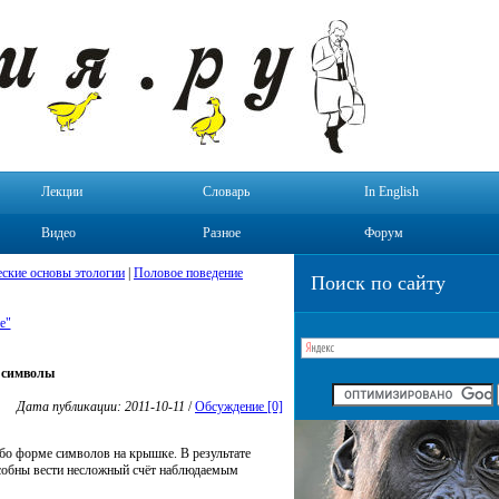
Лекции
Словарь
In English
Видео
Разное
Форум
ские основы этологии
|
Половое поведение
Поиск по сайту
е"
 символы
Дата публикации: 2011-10-11
/
Обсуждение [0]
бо форме символов на крышке. В результате
особны вести несложный счёт наблюдаемым