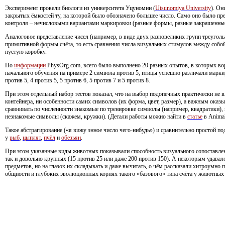
Эксперимент провели биологи из университета Уцуномии (
Utsunomiya University
). Он
закрытых ёмкостей ту, на которой было обозначено большее число. Само оно было пр
контроля – нечисловыми вариантами маркировки (разные формы, разные закрашенные
Аналоговое представление чисел (например, в виде двух разновеликих групп треугол
примитивной формы счёта, то есть сравнения числа визуальных стимулов между собо
пустую коробку.
По
информации
PhysOrg.com, всего было выполнено 20 разных опытов, в которых во
начального обучения на примере 2 символа против 5, птицы успешно различали марки
против 5, 4 против 5, 5 против 6, 5 против 7 и 5 против 8.
При этом отдельный набор тестов показал, что на выбор подопечных практически не
контейнера, ни особенности самих символов (их форма, цвет, размер), а важным оказ
сравнивать по численности знакомые по тренировке символы (например, квадратики), 
незнакомые символы (скажем, кружки). (Детали работы можно найти в
статье
в Animal
Такое абстрагирование («я вижу энное число чего-нибудь») и сравнительно простой п
у
рыб
,
цыплят
,
пчёл
и
обезьян
.
При этом указанные виды животных показывали способность визуального сопоставлени
так и довольно крупных (15 против 25 или даже 200 против 150). А некоторым удавало
предметов, но на глазок их складывать и даже вычитать, о чём рассказали хитроумно 
общности и глубоких эволюционных корнях такого «базового» типа счёта у животных