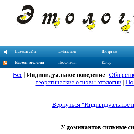
Новости сайта
Библиотека
Интервью
Новости этологии
Персоналии
Юмор
Все
|
Индивидуальное поведение
|
Обществе
теоретические основы этологии
|
По
Вернуться "Индивидуальное п
У доминантов сильные с